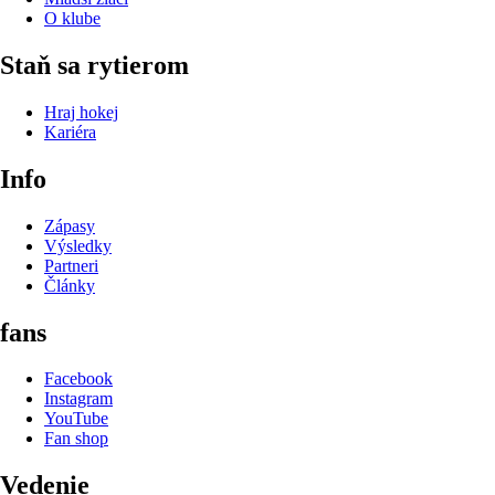
O klube
Staň sa rytierom
Hraj hokej
Kariéra
Info
Zápasy
Výsledky
Partneri
Články
fans
Facebook
Instagram
YouTube
Fan shop
Vedenie