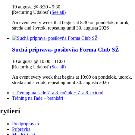
10 augusta @ 8:30
-
9:30
|
Recurring Udalosť
(See all)
An event every week that begins at 8:30 on pondelok, utorok,
streda and štvrtok, repeating until 30. augusta 2026
Suchá príprava- posilovňa Forma Club SŽ
10 augusta @ 10:00
-
11:00
|
Recurring Udalosť
(See all)
An event every week that begins at 10:00 on pondelok, utorok,
streda and štvrtok, repeating until 30. augusta 2026
«
Tréning na ľade 7. a 8. ročník + 7. a 8. externí
Tréning na ľade – brankári
»
rytieri
Predprípravka
Prípravka
Mladší žiaci