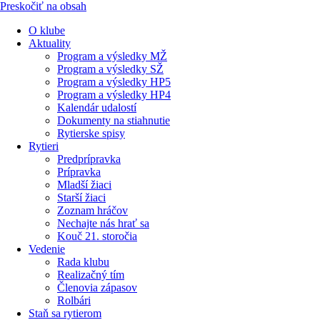
Preskočiť na obsah
O klube
Aktuality
Program a výsledky MŽ
Program a výsledky SŽ
Program a výsledky HP5
Program a výsledky HP4
Kalendár udalostí
Dokumenty na stiahnutie
Rytierske spisy
Rytieri
Predprípravka
Prípravka
Mladší žiaci
Starší žiaci
Zoznam hráčov
Nechajte nás hrať sa
Kouč 21. storočia
Vedenie
Rada klubu
Realizačný tím
Členovia zápasov
Rolbári
Staň sa rytierom