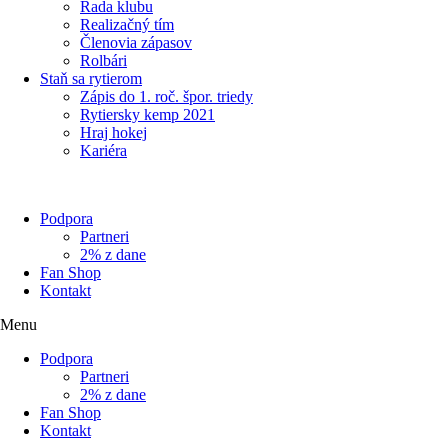
Rada klubu
Realizačný tím
Členovia zápasov
Rolbári
Staň sa rytierom
Zápis do 1. roč. špor. triedy
Rytiersky kemp 2021
Hraj hokej
Kariéra
Podpora
Partneri
2% z dane
Fan Shop
Kontakt
Menu
Podpora
Partneri
2% z dane
Fan Shop
Kontakt