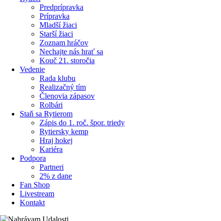
Predprípravka
Prípravka
Mladší žiaci
Starší žiaci
Zoznam hráčov
Nechajte nás hrať sa
Kouč 21. storočia
Vedenie
Rada klubu
Realizačný tím
Členovia zápasov
Rolbári
Staň sa Rytierom
Zápis do 1. roč. špor. triedy
Rytiersky kemp
Hraj hokej
Kariéra
Podpora
Partneri
2% z dane
Fan Shop
Livestream
Kontakt