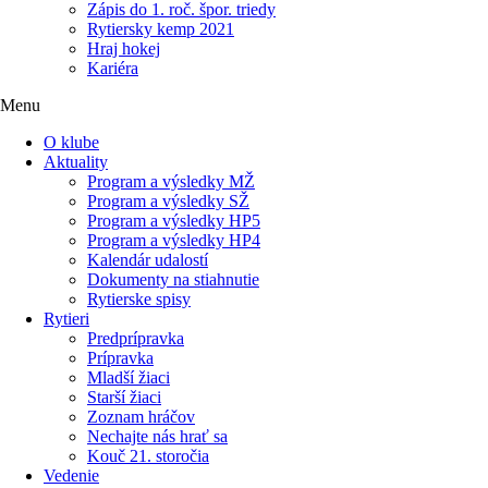
Zápis do 1. roč. špor. triedy
Rytiersky kemp 2021
Hraj hokej
Kariéra
Menu
O klube
Aktuality
Program a výsledky MŽ
Program a výsledky SŽ
Program a výsledky HP5
Program a výsledky HP4
Kalendár udalostí
Dokumenty na stiahnutie
Rytierske spisy
Rytieri
Predprípravka
Prípravka
Mladší žiaci
Starší žiaci
Zoznam hráčov
Nechajte nás hrať sa
Kouč 21. storočia
Vedenie