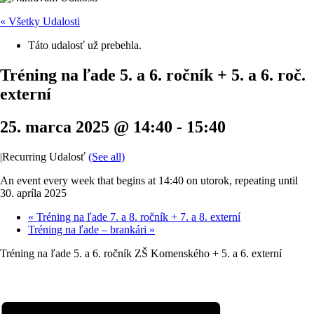
« Všetky Udalosti
Táto udalosť už prebehla.
Tréning na ľade 5. a 6. ročník + 5. a 6. roč.
externí
25. marca 2025 @ 14:40
-
15:40
|
Recurring Udalosť
(See all)
An event every week that begins at 14:40 on utorok, repeating until
30. apríla 2025
«
Tréning na ľade 7. a 8. ročník + 7. a 8. externí
Tréning na ľade – brankári
»
Tréning na ľade 5. a 6. ročník ZŠ Komenského + 5. a 6. externí