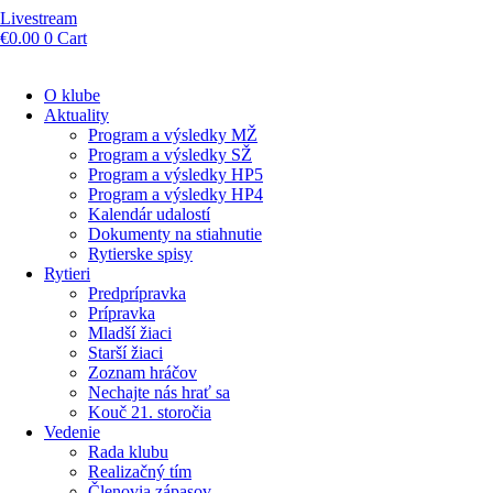
Livestream
€
0.00
0
Cart
O klube
Aktuality
Program a výsledky MŽ
Program a výsledky SŽ
Program a výsledky HP5
Program a výsledky HP4
Kalendár udalostí
Dokumenty na stiahnutie
Rytierske spisy
Rytieri
Predprípravka
Prípravka
Mladší žiaci
Starší žiaci
Zoznam hráčov
Nechajte nás hrať sa
Kouč 21. storočia
Vedenie
Rada klubu
Realizačný tím
Členovia zápasov