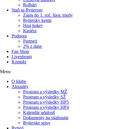
Rolbári
Staň sa Rytierom
Zápis do 1. roč. špor. triedy
Rytiersky kemp
Hraj hokej
Kariéra
Podpora
Partneri
2% z dane
Fan Shop
Livestream
Kontakt
Menu
O klube
Aktuality
Program a výsledky MŽ
Program a výsledky SŽ
Program a výsledky HP5
Program a výsledky HP4
Kalendár udalostí
Dokumenty na stiahnutie
Rytierske spisy
Rytieri