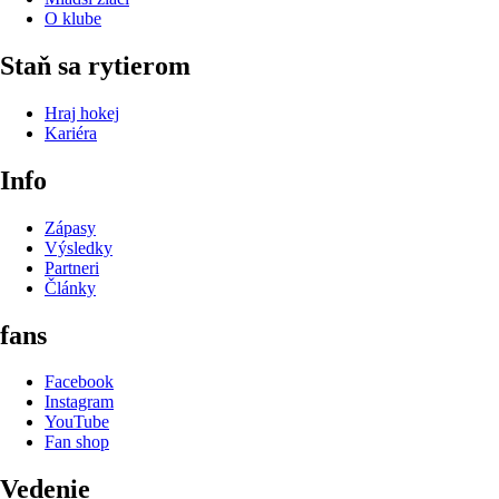
O klube
Staň sa rytierom
Hraj hokej
Kariéra
Info
Zápasy
Výsledky
Partneri
Články
fans
Facebook
Instagram
YouTube
Fan shop
Vedenie