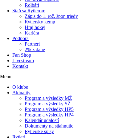
Rolbári
Staň sa Rytierom
Zápis do 1. roč. špor. triedy
Rytiersky kemp
Hraj hokej
Kariéra
Podpora
Partneri
2% z dane
Fan Shop
Livestream
Kontakt
Menu
O klube
Aktuality
Program a výsledky MŽ
Program a výsledky SŽ
Program a výsledky HP5
Program a výsledky HP4
Kalendár udalostí
Dokumenty na stiahnutie
Rytierske spisy
Rytieri