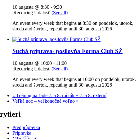
10 augusta @ 8:30
-
9:30
|
Recurring Udalosť
(See all)
An event every week that begins at 8:30 on pondelok, utorok,
streda and štvrtok, repeating until 30. augusta 2026
Suchá príprava- posilovňa Forma Club SŽ
10 augusta @ 10:00
-
11:00
|
Recurring Udalosť
(See all)
An event every week that begins at 10:00 on pondelok, utorok,
streda and štvrtok, repeating until 30. augusta 2026
«
Tréning na ľade 7. a 8. ročník + 7. a 8. externí
Veľká noc – veľkonočné voľno
»
rytieri
Predprípravka
Prípravka
Mladší žiaci