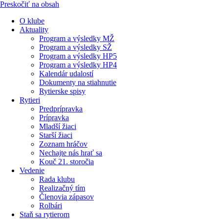
Preskočiť na obsah
O klube
Aktuality
Program a výsledky MŽ
Program a výsledky SŽ
Program a výsledky HP5
Program a výsledky HP4
Kalendár udalostí
Dokumenty na stiahnutie
Rytierske spisy
Rytieri
Predprípravka
Prípravka
Mladší žiaci
Starší žiaci
Zoznam hráčov
Nechajte nás hrať sa
Kouč 21. storočia
Vedenie
Rada klubu
Realizačný tím
Členovia zápasov
Rolbári
Staň sa rytierom