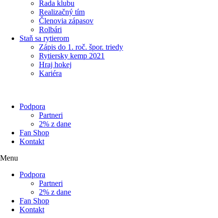
Rada klubu
Realizačný tím
Členovia zápasov
Rolbári
Staň sa rytierom
Zápis do 1. roč. špor. triedy
Rytiersky kemp 2021
Hraj hokej
Kariéra
Podpora
Partneri
2% z dane
Fan Shop
Kontakt
Menu
Podpora
Partneri
2% z dane
Fan Shop
Kontakt