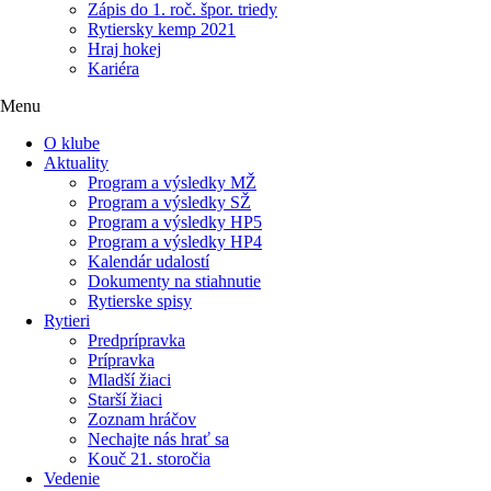
Zápis do 1. roč. špor. triedy
Rytiersky kemp 2021
Hraj hokej
Kariéra
Menu
O klube
Aktuality
Program a výsledky MŽ
Program a výsledky SŽ
Program a výsledky HP5
Program a výsledky HP4
Kalendár udalostí
Dokumenty na stiahnutie
Rytierske spisy
Rytieri
Predprípravka
Prípravka
Mladší žiaci
Starší žiaci
Zoznam hráčov
Nechajte nás hrať sa
Kouč 21. storočia
Vedenie