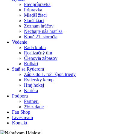
Predprípravka
Prípravka
Mladší žiaci
Starší žiaci
Zoznam hráčov
Nechajte nás hrať sa
Kouč 21. storočia
Vedenie
Rada klubu
Realizačný tím
Členovia zápasov
Rolbári
Staň sa Rytierom
Zápis do 1. roč. špor. triedy
Rytiersky kemp
Hraj hokej
Kariéra
Podpora
Partneri
2% z dane
Fan Shop
Livestream
Kontakt