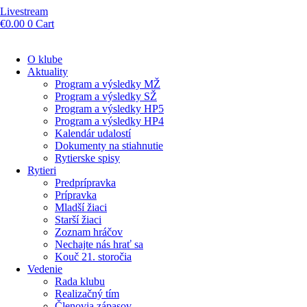
Livestream
€
0.00
0
Cart
O klube
Aktuality
Program a výsledky MŽ
Program a výsledky SŽ
Program a výsledky HP5
Program a výsledky HP4
Kalendár udalostí
Dokumenty na stiahnutie
Rytierske spisy
Rytieri
Predprípravka
Prípravka
Mladší žiaci
Starší žiaci
Zoznam hráčov
Nechajte nás hrať sa
Kouč 21. storočia
Vedenie
Rada klubu
Realizačný tím
Členovia zápasov