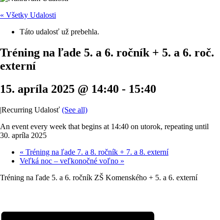
« Všetky Udalosti
Táto udalosť už prebehla.
Tréning na ľade 5. a 6. ročník + 5. a 6. roč.
externí
15. apríla 2025 @ 14:40
-
15:40
|
Recurring Udalosť
(See all)
An event every week that begins at 14:40 on utorok, repeating until
30. apríla 2025
«
Tréning na ľade 7. a 8. ročník + 7. a 8. externí
Veľká noc – veľkonočné voľno
»
Tréning na ľade 5. a 6. ročník ZŠ Komenského + 5. a 6. externí