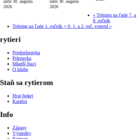
until 30. augusta
until 30. augusta
2026
2026
«
Tréning na ľade 7. a
8. ročník
Tréning na ľade 1. ročník + 0. 1. a 2. roč. externí
»
rytieri
Predprípravka
Prípravka
Mladší žiaci
O klube
Staň sa rytierom
Hraj hokej
Kariéra
Info
Zápasy
Výsledky
Partneri