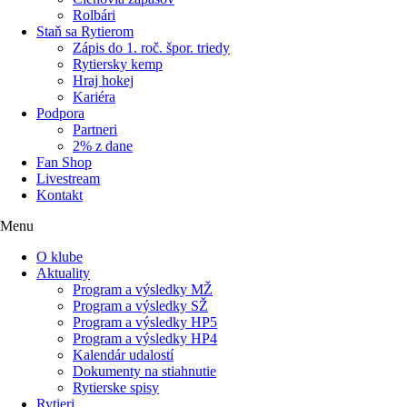
Rolbári
Staň sa Rytierom
Zápis do 1. roč. špor. triedy
Rytiersky kemp
Hraj hokej
Kariéra
Podpora
Partneri
2% z dane
Fan Shop
Livestream
Kontakt
Menu
O klube
Aktuality
Program a výsledky MŽ
Program a výsledky SŽ
Program a výsledky HP5
Program a výsledky HP4
Kalendár udalostí
Dokumenty na stiahnutie
Rytierske spisy
Rytieri