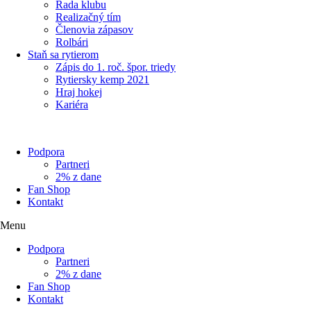
Rada klubu
Realizačný tím
Členovia zápasov
Rolbári
Staň sa rytierom
Zápis do 1. roč. špor. triedy
Rytiersky kemp 2021
Hraj hokej
Kariéra
Podpora
Partneri
2% z dane
Fan Shop
Kontakt
Menu
Podpora
Partneri
2% z dane
Fan Shop
Kontakt