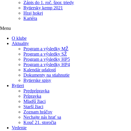
Zápis do 1. roč. špor. triedy
Rytiersky kemp 2021
Hraj hokej
Kariéra
Menu
O klube
Aktuality
Program a výsledky MŽ
Program a výsledky SŽ
Program a výsledky HP5
Program a výsledky HP4
Kalendár udalostí
Dokumenty na stiahnutie
Rytierske spisy
Rytieri
Predprípravka
Prípravka
Mladší žiaci
Starší žiaci
Zoznam hráčov
Nechajte nás hrať sa
Kouč 21. storočia
Vedenie