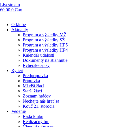
Livestream
€
0.00
0
Cart
O klube
Aktuality
Program a výsledky MŽ
Program a výsledky SŽ
Program a výsledky HP5
Program a výsledky HP4
Kalendár udalostí
Dokumenty na stiahnutie
Rytierske spisy
Rytieri
Predprípravka
Prípravka
Mladší žiaci
Starší žiaci
Zoznam hráčov
Nechajte nás hrať sa
Kouč 21. storočia
Vedenie
Rada klubu
Realizačný tím
Členovia zápasov