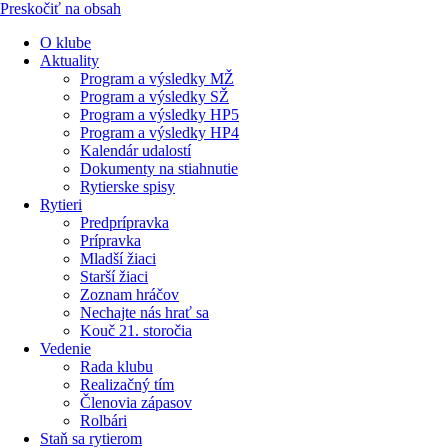
Preskočiť na obsah
O klube
Aktuality
Program a výsledky MŽ
Program a výsledky SŽ
Program a výsledky HP5
Program a výsledky HP4
Kalendár udalostí
Dokumenty na stiahnutie
Rytierske spisy
Rytieri
Predprípravka
Prípravka
Mladší žiaci
Starší žiaci
Zoznam hráčov
Nechajte nás hrať sa
Kouč 21. storočia
Vedenie
Rada klubu
Realizačný tím
Členovia zápasov
Rolbári
Staň sa rytierom