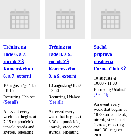
Tréning na
Tréning na
Suchá
ľade 6. a 7.
ľade 8. a 9.
príprava-
ročník ZŠ
ročník ZŠ
posilovňa
Komenského +
Komenského +
Forma Club SŽ
6. a 7. externí
8. a 9. externí
10 augusta @
10:00
-
11:00
10 augusta @ 7:15
10 augusta @ 8:30
Recurring Udalosť
-
8:15
-
9:30
(See all)
Recurring Udalosť
Recurring Udalosť
(See all)
(See all)
An event every
week that begins at
An event every
An event every
10:00 on pondelok,
week that begins at
week that begins at
utorok, streda and
7:15 on pondelok,
8:30 on pondelok,
štvrtok, repeating
utorok, streda and
utorok, streda and
until 30. augusta
štvrtok, repeating
štvrtok, repeating
2026