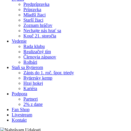
Predprípravka
Prípravka
Mladší žiaci
Starší žiaci
Zoznam hráčov
Nechajte nás hrať sa
Kouč 21. storočia
Vedenie
Rada klubu
Realizačný tím
Členovia zápasov
Rolbári
Staň sa Rytierom
Zápis do 1. roč. špor. triedy
Rytiersky kemp
Hraj hokej
Kariéra
Podpora
Partneri
2% z dane
Fan Shop
Livestream
Kontakt