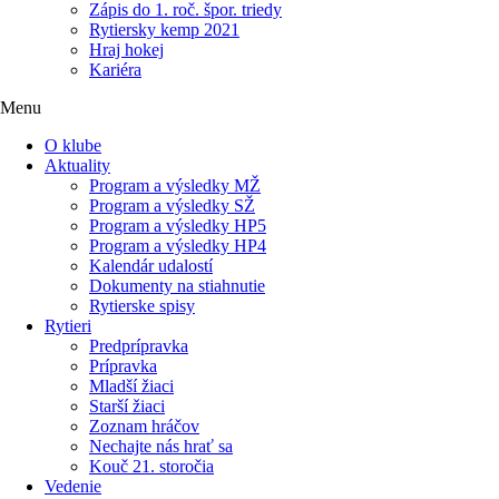
Zápis do 1. roč. špor. triedy
Rytiersky kemp 2021
Hraj hokej
Kariéra
Menu
O klube
Aktuality
Program a výsledky MŽ
Program a výsledky SŽ
Program a výsledky HP5
Program a výsledky HP4
Kalendár udalostí
Dokumenty na stiahnutie
Rytierske spisy
Rytieri
Predprípravka
Prípravka
Mladší žiaci
Starší žiaci
Zoznam hráčov
Nechajte nás hrať sa
Kouč 21. storočia
Vedenie