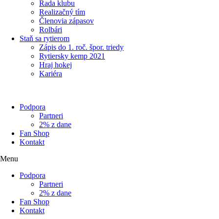
Rada klubu
Realizačný tím
Členovia zápasov
Rolbári
Staň sa rytierom
Zápis do 1. roč. špor. triedy
Rytiersky kemp 2021
Hraj hokej
Kariéra
Podpora
Partneri
2% z dane
Fan Shop
Kontakt
Menu
Podpora
Partneri
2% z dane
Fan Shop
Kontakt