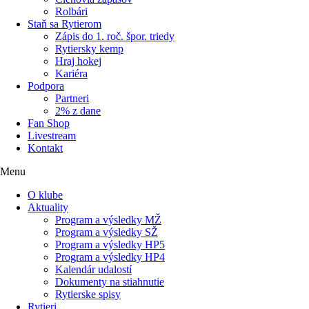
Rolbári
Staň sa Rytierom
Zápis do 1. roč. špor. triedy
Rytiersky kemp
Hraj hokej
Kariéra
Podpora
Partneri
2% z dane
Fan Shop
Livestream
Kontakt
Menu
O klube
Aktuality
Program a výsledky MŽ
Program a výsledky SŽ
Program a výsledky HP5
Program a výsledky HP4
Kalendár udalostí
Dokumenty na stiahnutie
Rytierske spisy
Rytieri