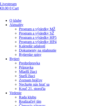
Livestream
€
0.00
0
Cart
O klube
Aktuality
Program a výsledky MŽ
Program a výsledky SŽ
Program a výsledky HP5
Program a výsledky HP4
Kalendár udalostí
Dokumenty na stiahnutie
Rytierske spisy
Rytieri
Predprípravka
Prípravka
Mladší žiaci
Starší žiaci
Zoznam hráčov
Nechajte nás hrať sa
Kouč 21. storočia
Vedenie
Rada klubu
Realizačný tím
Členovia zápasov