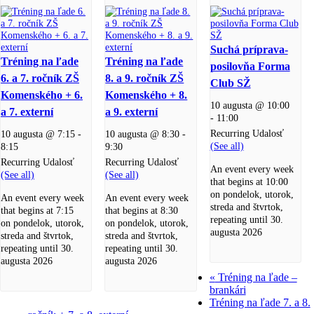
Suchá príprava-
Tréning na ľade
Tréning na ľade
posilovňa Forma
6. a 7. ročník ZŠ
8. a 9. ročník ZŠ
Club SŽ
Komenského + 6.
Komenského + 8.
10 augusta @ 10:00
a 7. externí
a 9. externí
-
11:00
Recurring Udalosť
10 augusta @ 7:15
-
10 augusta @ 8:30
-
(See all)
8:15
9:30
Recurring Udalosť
Recurring Udalosť
An event every week
(See all)
(See all)
that begins at 10:00
on pondelok, utorok,
An event every week
An event every week
streda and štvrtok,
that begins at 7:15
that begins at 8:30
repeating until 30.
on pondelok, utorok,
on pondelok, utorok,
augusta 2026
streda and štvrtok,
streda and štvrtok,
repeating until 30.
repeating until 30.
augusta 2026
augusta 2026
«
Tréning na ľade –
brankári
Tréning na ľade 7. a 8.