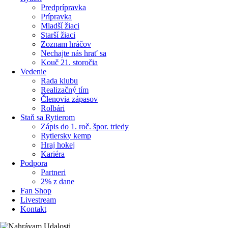
Predprípravka
Prípravka
Mladší žiaci
Starší žiaci
Zoznam hráčov
Nechajte nás hrať sa
Kouč 21. storočia
Vedenie
Rada klubu
Realizačný tím
Členovia zápasov
Rolbári
Staň sa Rytierom
Zápis do 1. roč. špor. triedy
Rytiersky kemp
Hraj hokej
Kariéra
Podpora
Partneri
2% z dane
Fan Shop
Livestream
Kontakt