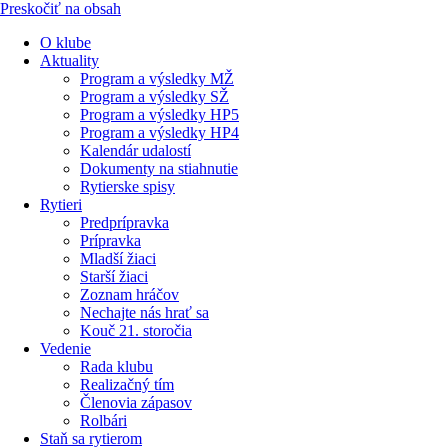
Preskočiť na obsah
O klube
Aktuality
Program a výsledky MŽ
Program a výsledky SŽ
Program a výsledky HP5
Program a výsledky HP4
Kalendár udalostí
Dokumenty na stiahnutie
Rytierske spisy
Rytieri
Predprípravka
Prípravka
Mladší žiaci
Starší žiaci
Zoznam hráčov
Nechajte nás hrať sa
Kouč 21. storočia
Vedenie
Rada klubu
Realizačný tím
Členovia zápasov
Rolbári
Staň sa rytierom