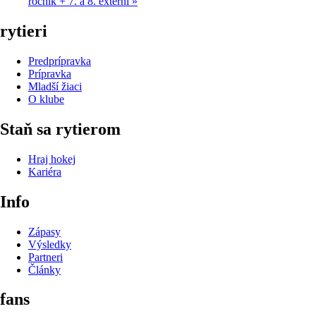
ročník + 7. a 8. externí
»
rytieri
Predprípravka
Prípravka
Mladší žiaci
O klube
Staň sa rytierom
Hraj hokej
Kariéra
Info
Zápasy
Výsledky
Partneri
Články
fans