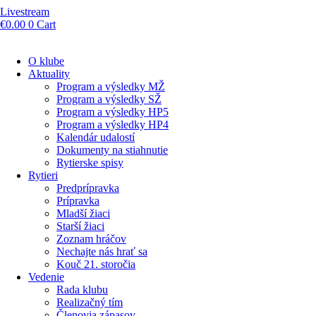
Livestream
€
0.00
0
Cart
O klube
Aktuality
Program a výsledky MŽ
Program a výsledky SŽ
Program a výsledky HP5
Program a výsledky HP4
Kalendár udalostí
Dokumenty na stiahnutie
Rytierske spisy
Rytieri
Predprípravka
Prípravka
Mladší žiaci
Starší žiaci
Zoznam hráčov
Nechajte nás hrať sa
Kouč 21. storočia
Vedenie
Rada klubu
Realizačný tím
Členovia zápasov