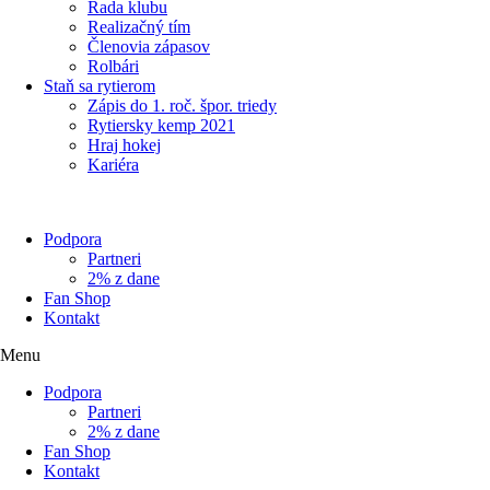
Rada klubu
Realizačný tím
Členovia zápasov
Rolbári
Staň sa rytierom
Zápis do 1. roč. špor. triedy
Rytiersky kemp 2021
Hraj hokej
Kariéra
Podpora
Partneri
2% z dane
Fan Shop
Kontakt
Menu
Podpora
Partneri
2% z dane
Fan Shop
Kontakt