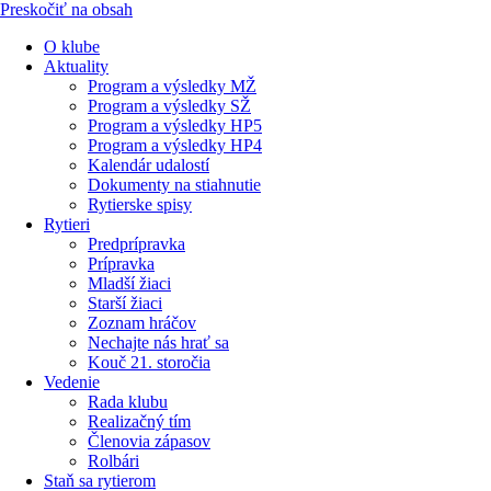
Preskočiť na obsah
O klube
Aktuality
Program a výsledky MŽ
Program a výsledky SŽ
Program a výsledky HP5
Program a výsledky HP4
Kalendár udalostí
Dokumenty na stiahnutie
Rytierske spisy
Rytieri
Predprípravka
Prípravka
Mladší žiaci
Starší žiaci
Zoznam hráčov
Nechajte nás hrať sa
Kouč 21. storočia
Vedenie
Rada klubu
Realizačný tím
Členovia zápasov
Rolbári
Staň sa rytierom