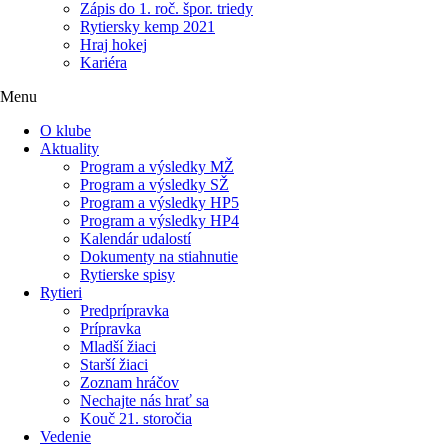
Zápis do 1. roč. špor. triedy
Rytiersky kemp 2021
Hraj hokej
Kariéra
Menu
O klube
Aktuality
Program a výsledky MŽ
Program a výsledky SŽ
Program a výsledky HP5
Program a výsledky HP4
Kalendár udalostí
Dokumenty na stiahnutie
Rytierske spisy
Rytieri
Predprípravka
Prípravka
Mladší žiaci
Starší žiaci
Zoznam hráčov
Nechajte nás hrať sa
Kouč 21. storočia
Vedenie