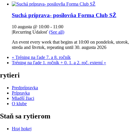
Suchá príprava- posilovňa Forma Club SŽ
10 augusta @ 10:00
-
11:00
|
Recurring Udalosť
(See all)
An event every week that begins at 10:00 on pondelok, utorok,
streda and štvrtok, repeating until 30. augusta 2026
«
Tréning na ľade 7. a 8. ročník
Tréning na ľade 1. ročník + 0. 1. a 2. roč. externí
»
rytieri
Predprípravka
Prípravka
Mladší žiaci
O klube
Staň sa rytierom
Hraj hokej