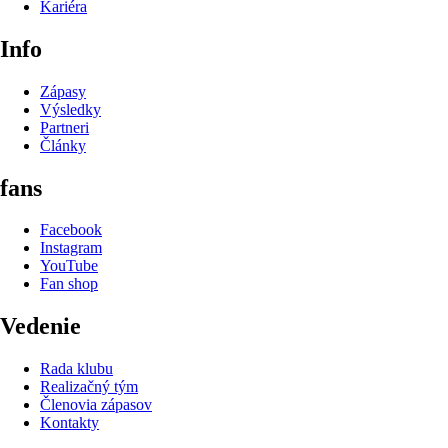
Kariéra
Info
Zápasy
Výsledky
Partneri
Články
fans
Facebook
Instagram
YouTube
Fan shop
Vedenie
Rada klubu
Realizačný tým
Členovia zápasov
Kontakty