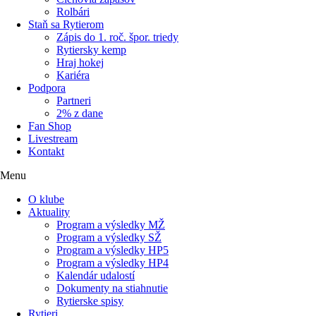
Rolbári
Staň sa Rytierom
Zápis do 1. roč. špor. triedy
Rytiersky kemp
Hraj hokej
Kariéra
Podpora
Partneri
2% z dane
Fan Shop
Livestream
Kontakt
Menu
O klube
Aktuality
Program a výsledky MŽ
Program a výsledky SŽ
Program a výsledky HP5
Program a výsledky HP4
Kalendár udalostí
Dokumenty na stiahnutie
Rytierske spisy
Rytieri