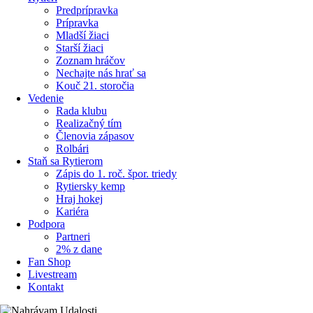
Predprípravka
Prípravka
Mladší žiaci
Starší žiaci
Zoznam hráčov
Nechajte nás hrať sa
Kouč 21. storočia
Vedenie
Rada klubu
Realizačný tím
Členovia zápasov
Rolbári
Staň sa Rytierom
Zápis do 1. roč. špor. triedy
Rytiersky kemp
Hraj hokej
Kariéra
Podpora
Partneri
2% z dane
Fan Shop
Livestream
Kontakt