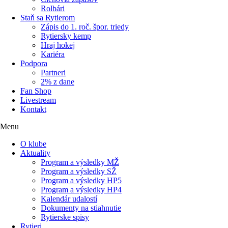
Rolbári
Staň sa Rytierom
Zápis do 1. roč. špor. triedy
Rytiersky kemp
Hraj hokej
Kariéra
Podpora
Partneri
2% z dane
Fan Shop
Livestream
Kontakt
Menu
O klube
Aktuality
Program a výsledky MŽ
Program a výsledky SŽ
Program a výsledky HP5
Program a výsledky HP4
Kalendár udalostí
Dokumenty na stiahnutie
Rytierske spisy
Rytieri