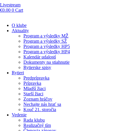
Livestream
€
0.00
0
Cart
O klube
Aktuality
Program a výsledky MŽ
Program a výsledky SŽ
Program a výsledky HP5
Program a výsledky HP4
Kalendár udalostí
Dokumenty na stiahnutie
Rytierske spisy
Rytieri
Predprípravka
Prípravka
Mladší žiaci
Starší žiaci
Zoznam hráčov
Nechajte nás hrať sa
Kouč 21. storočia
Vedenie
Rada klubu
Realizačný tím
Členovia zápasov