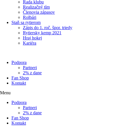
Rada klubu
Realizačný tím
Členovia zápasov
Rolbári
Staň sa rytierom
Zápis do 1. roč. špor. triedy
Rytiersky kemp 2021
Hraj hokej
Kariéra
Podpora
Partneri
2% z dane
Fan Shop
Kontakt
Menu
Podpora
Partneri
2% z dane
Fan Shop
Kontakt