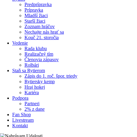
Predprípravka
Prípravka
Mladší žiaci
Starší žiaci
Zoznam hráčov
Nechajte nás hrať sa
Kouč 21. storočia
Vedenie
Rada klubu
Realizačný tím
Členovia zápasov
Rolbári
Staň sa Rytierom
Zápis do 1. roč. špor. triedy
Rytiersky kemp
Hraj hokej
Kariéra
Podpora
Partneri
2% z dane
Fan Shop
Livestream
Kontakt