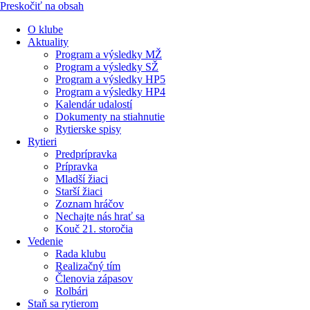
Preskočiť na obsah
O klube
Aktuality
Program a výsledky MŽ
Program a výsledky SŽ
Program a výsledky HP5
Program a výsledky HP4
Kalendár udalostí
Dokumenty na stiahnutie
Rytierske spisy
Rytieri
Predprípravka
Prípravka
Mladší žiaci
Starší žiaci
Zoznam hráčov
Nechajte nás hrať sa
Kouč 21. storočia
Vedenie
Rada klubu
Realizačný tím
Členovia zápasov
Rolbári
Staň sa rytierom