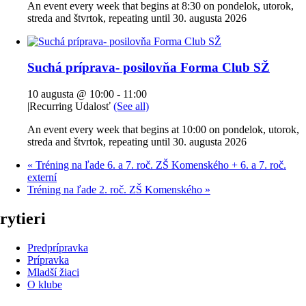
An event every week that begins at 8:30 on pondelok, utorok,
streda and štvrtok, repeating until 30. augusta 2026
Suchá príprava- posilovňa Forma Club SŽ
10 augusta @ 10:00
-
11:00
|
Recurring Udalosť
(See all)
An event every week that begins at 10:00 on pondelok, utorok,
streda and štvrtok, repeating until 30. augusta 2026
«
Tréning na ľade 6. a 7. roč. ZŠ Komenského + 6. a 7. roč.
externí
Tréning na ľade 2. roč. ZŠ Komenského
»
rytieri
Predprípravka
Prípravka
Mladší žiaci
O klube