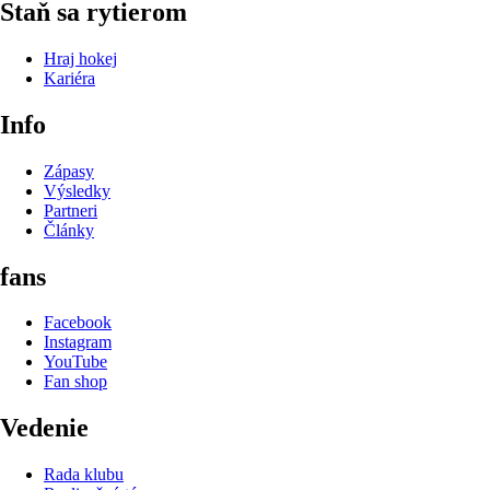
Staň sa rytierom
Hraj hokej
Kariéra
Info
Zápasy
Výsledky
Partneri
Články
fans
Facebook
Instagram
YouTube
Fan shop
Vedenie
Rada klubu