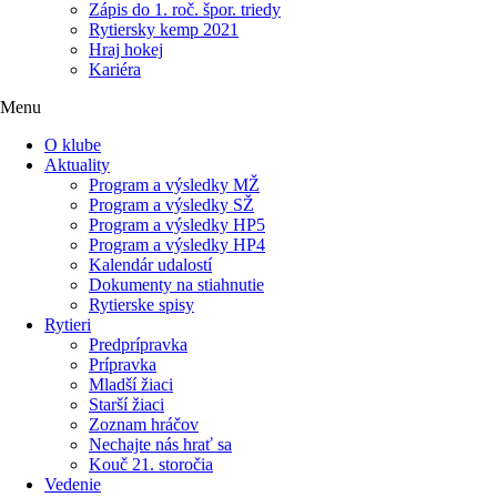
Zápis do 1. roč. špor. triedy
Rytiersky kemp 2021
Hraj hokej
Kariéra
Menu
O klube
Aktuality
Program a výsledky MŽ
Program a výsledky SŽ
Program a výsledky HP5
Program a výsledky HP4
Kalendár udalostí
Dokumenty na stiahnutie
Rytierske spisy
Rytieri
Predprípravka
Prípravka
Mladší žiaci
Starší žiaci
Zoznam hráčov
Nechajte nás hrať sa
Kouč 21. storočia
Vedenie