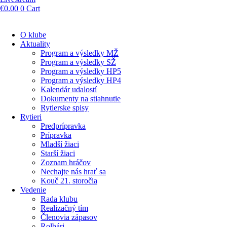
€
0.00
0
Cart
O klube
Aktuality
Program a výsledky MŽ
Program a výsledky SŽ
Program a výsledky HP5
Program a výsledky HP4
Kalendár udalostí
Dokumenty na stiahnutie
Rytierske spisy
Rytieri
Predprípravka
Prípravka
Mladší žiaci
Starší žiaci
Zoznam hráčov
Nechajte nás hrať sa
Kouč 21. storočia
Vedenie
Rada klubu
Realizačný tím
Členovia zápasov
Rolbári