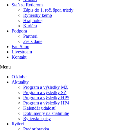
Staň sa Rytierom
Zápis do 1. roč. špor. triedy
Rytiersky kemp
Hraj hokej
Kariéra
Podpora
Partneri
2% z dane
Fan Shop
Livestream
Kontakt
Menu
O klube
Aktuality
Program a výsledky MŽ
Program a výsledky SŽ
Program a výsledky HP5
Program a výsledky HP4
Kalendár udalostí
Dokumenty na stiahnutie
Rytierske spisy
Rytieri
Predprípravka