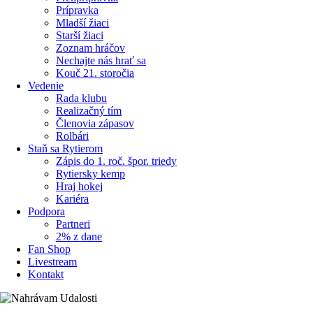
Prípravka
Mladší žiaci
Starší žiaci
Zoznam hráčov
Nechajte nás hrať sa
Kouč 21. storočia
Vedenie
Rada klubu
Realizačný tím
Členovia zápasov
Rolbári
Staň sa Rytierom
Zápis do 1. roč. špor. triedy
Rytiersky kemp
Hraj hokej
Kariéra
Podpora
Partneri
2% z dane
Fan Shop
Livestream
Kontakt