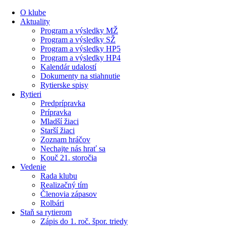
Preskočiť
O klube
na
Aktuality
obsah
Program a výsledky MŽ
Program a výsledky SŽ
Program a výsledky HP5
Program a výsledky HP4
Kalendár udalostí
Dokumenty na stiahnutie
Rytierske spisy
Rytieri
Predprípravka
Prípravka
Mladší žiaci
Starší žiaci
Zoznam hráčov
Nechajte nás hrať sa
Kouč 21. storočia
Vedenie
Rada klubu
Realizačný tím
Členovia zápasov
Rolbári
Staň sa rytierom
Zápis do 1. roč. špor. triedy