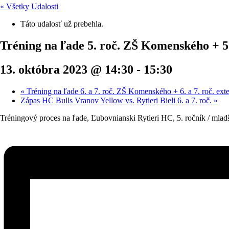
« Všetky Udalosti
Táto udalosť už prebehla.
Tréning na ľade 5. roč. ZŠ Komenského + 5.
13. októbra 2023 @ 14:30
-
15:30
«
Tréning na ľade 6. a 7. roč. ZŠ Komenského + 6. a 7. roč. exte
Zápas HC Bulls Vranov Yellow vs. Rytieri Bieli 6. a 7. roč.
»
Tréningový proces na ľade, Ľubovnianski Rytieri HC, 5. ročník / mla