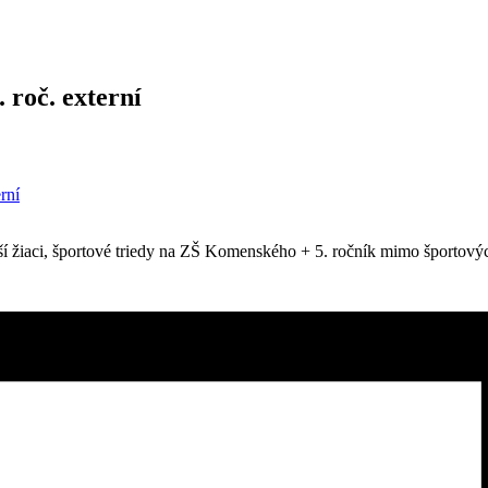
 roč. externí
rní
dší žiaci, športové triedy na ZŠ Komenského + 5. ročník mimo športo