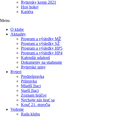
Rytiersky kemp 2021
Hraj hokej
Kariéra
Menu
O klube
Aktuality
Program a výsledky MŽ
Program a výsledky SŽ
Program a výsledky HP5
Program a výsledky HP4
Kalendár udalostí
Dokumenty na stiahnutie
Rytierske spisy
Rytieri
Predprípravka
Prípravka
Mladší žiaci
Starší žiaci
Zoznam hráčov
Nechajte nás hrať sa
Kouč 21. storočia
Vedenie
Rada klubu