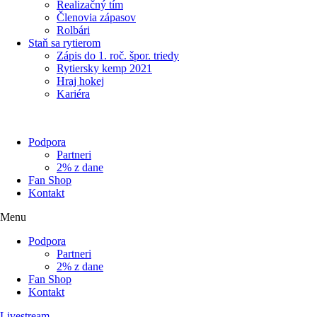
Realizačný tím
Členovia zápasov
Rolbári
Staň sa rytierom
Zápis do 1. roč. špor. triedy
Rytiersky kemp 2021
Hraj hokej
Kariéra
Podpora
Partneri
2% z dane
Fan Shop
Kontakt
Menu
Podpora
Partneri
2% z dane
Fan Shop
Kontakt
Livestream