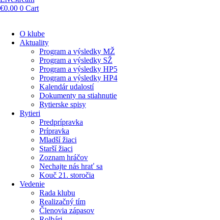
€
0.00
0
Cart
O klube
Aktuality
Program a výsledky MŽ
Program a výsledky SŽ
Program a výsledky HP5
Program a výsledky HP4
Kalendár udalostí
Dokumenty na stiahnutie
Rytierske spisy
Rytieri
Predprípravka
Prípravka
Mladší žiaci
Starší žiaci
Zoznam hráčov
Nechajte nás hrať sa
Kouč 21. storočia
Vedenie
Rada klubu
Realizačný tím
Členovia zápasov
Rolbári