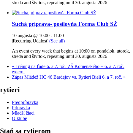
streda and štvrtok, repeating until 30. augusta 2026
Suchá príprava- posilovňa Forma Club SŽ
10 augusta @ 10:00
-
11:00
|
Recurring Udalosť
(See all)
An event every week that begins at 10:00 on pondelok, utorok,
streda and štvrtok, repeating until 30. augusta 2026
«
Tréning na ľade 6. a 7. roč. ZŠ Komenského + 6. a 7. roč.
externí
Zápas Mládež HC 46 Bardejov vs. Rytieri Bieli 6. a 7. roč.
»
rytieri
Predprípravka
Prípravka
Mladší žiaci
O klube
Staň sa rytierom