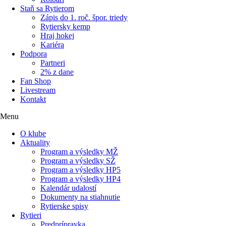
Staň sa Rytierom
Zápis do 1. roč. špor. triedy
Rytiersky kemp
Hraj hokej
Kariéra
Podpora
Partneri
2% z dane
Fan Shop
Livestream
Kontakt
Menu
O klube
Aktuality
Program a výsledky MŽ
Program a výsledky SŽ
Program a výsledky HP5
Program a výsledky HP4
Kalendár udalostí
Dokumenty na stiahnutie
Rytierske spisy
Rytieri
Predprípravka