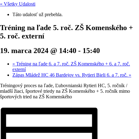
« Všetky Udalosti
Táto udalosť už prebehla.
Tréning na ľade 5. roč. ZŠ Komenského +
5. roč. externí
19. marca 2024 @ 14:40
-
15:40
«
Tréning na ľade 6. a 7. roč. ZŠ Komenského + 6. a 7. roč.
externí
Zápas Mládež HC 46 Bardejov vs. Rytieri Bieli 6. a 7. roč.
»
Tréningový proces na ľade, Ľubovnianski Rytieri HC, 5. ročník /
mladší žiaci, športové triedy na ZŠ Komenského + 5. ročník mimo
športových tried na ZŠ Komenského