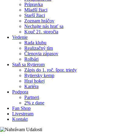
Prípravka
Mladší žiaci
Starší žiaci
Zoznam hráčov
Nechajte nás hrať sa
Kouč 21. storočia
Vedenie
Rada klubu
Realizačný tím
Členovia zápasov
Rolbári
Staň sa Rytierom
Zápis do 1. roč. špor. triedy
Rytiersky kemp
Hraj hokej
Kariéra
Podpora
Partneri
2% z dane
Fan Shop
Livestream
Kontakt