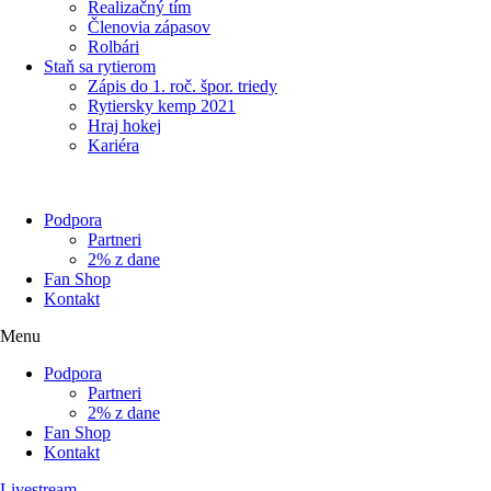
Realizačný tím
Členovia zápasov
Rolbári
Staň sa rytierom
Zápis do 1. roč. špor. triedy
Rytiersky kemp 2021
Hraj hokej
Kariéra
Podpora
Partneri
2% z dane
Fan Shop
Kontakt
Menu
Podpora
Partneri
2% z dane
Fan Shop
Kontakt
Livestream