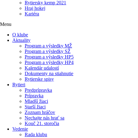
Rytiersky kemp 2021
Hraj hokej
Kariéra
Menu
O klube
Aktuality
Program a výsledky MŽ
Program a výsledky SŽ
Program a výsledky HP5
Program a výsledky HP4
Kalendár udalostí
Dokumenty na stiahnutie
Rytierske spisy
Rytieri
Predprípravka
Prípravka
Mladší žiaci
Starší žiaci
Zoznam hráčov
Nechajte nás hrať sa
Kouč 21. storočia
Vedenie
Rada klubu