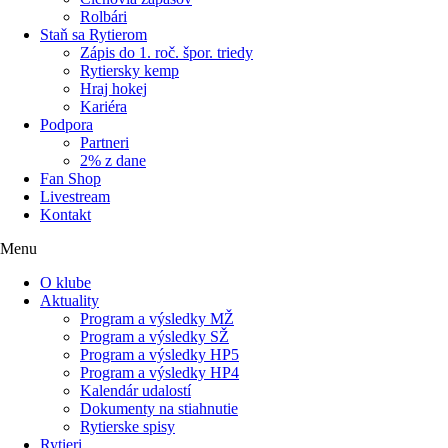
Rolbári
Staň sa Rytierom
Zápis do 1. roč. špor. triedy
Rytiersky kemp
Hraj hokej
Kariéra
Podpora
Partneri
2% z dane
Fan Shop
Livestream
Kontakt
Menu
O klube
Aktuality
Program a výsledky MŽ
Program a výsledky SŽ
Program a výsledky HP5
Program a výsledky HP4
Kalendár udalostí
Dokumenty na stiahnutie
Rytierske spisy
Rytieri