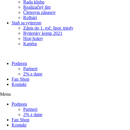
Rada klubu
Realizačný tím
Členovia zápasov
Rolbári
Staň sa rytierom
Zápis do 1. roč. špor. triedy
Rytiersky kemp 2021
Hraj hokej
Kariéra
Podpora
Partneri
2% z dane
Fan Shop
Kontakt
Menu
Podpora
Partneri
2% z dane
Fan Shop
Kontakt