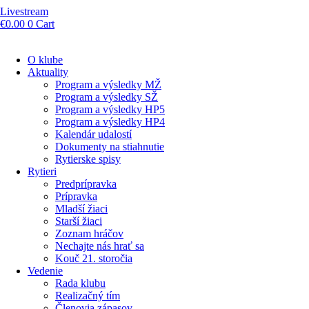
Livestream
€
0.00
0
Cart
O klube
Aktuality
Program a výsledky MŽ
Program a výsledky SŽ
Program a výsledky HP5
Program a výsledky HP4
Kalendár udalostí
Dokumenty na stiahnutie
Rytierske spisy
Rytieri
Predprípravka
Prípravka
Mladší žiaci
Starší žiaci
Zoznam hráčov
Nechajte nás hrať sa
Kouč 21. storočia
Vedenie
Rada klubu
Realizačný tím
Členovia zápasov