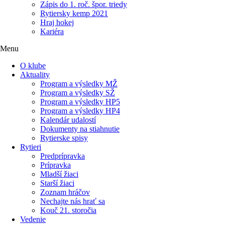
Zápis do 1. roč. špor. triedy
Rytiersky kemp 2021
Hraj hokej
Kariéra
Menu
O klube
Aktuality
Program a výsledky MŽ
Program a výsledky SŽ
Program a výsledky HP5
Program a výsledky HP4
Kalendár udalostí
Dokumenty na stiahnutie
Rytierske spisy
Rytieri
Predprípravka
Prípravka
Mladší žiaci
Starší žiaci
Zoznam hráčov
Nechajte nás hrať sa
Kouč 21. storočia
Vedenie