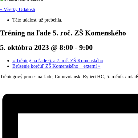
« Všetky Udalosti
Táto udalosť už prebehla.
Tréning na ľade 5. roč. ZŠ Komenského
5. októbra 2023 @ 8:00
-
9:00
«
Tréning na ľade 6. a 7. roč. ZŠ Komenského
Brúsenie korčúľ ZŠ Komenského + externí
»
Tréningový proces na ľade, Ľubovnianski Rytieri HC, 5. ročník / mlad