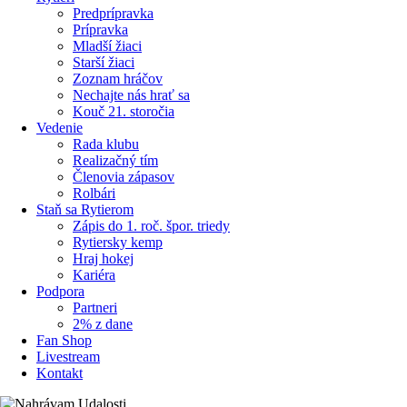
Predprípravka
Prípravka
Mladší žiaci
Starší žiaci
Zoznam hráčov
Nechajte nás hrať sa
Kouč 21. storočia
Vedenie
Rada klubu
Realizačný tím
Členovia zápasov
Rolbári
Staň sa Rytierom
Zápis do 1. roč. špor. triedy
Rytiersky kemp
Hraj hokej
Kariéra
Podpora
Partneri
2% z dane
Fan Shop
Livestream
Kontakt