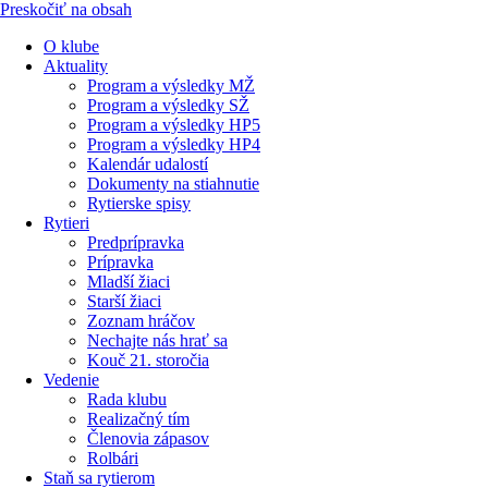
Preskočiť na obsah
O klube
Aktuality
Program a výsledky MŽ
Program a výsledky SŽ
Program a výsledky HP5
Program a výsledky HP4
Kalendár udalostí
Dokumenty na stiahnutie
Rytierske spisy
Rytieri
Predprípravka
Prípravka
Mladší žiaci
Starší žiaci
Zoznam hráčov
Nechajte nás hrať sa
Kouč 21. storočia
Vedenie
Rada klubu
Realizačný tím
Členovia zápasov
Rolbári
Staň sa rytierom