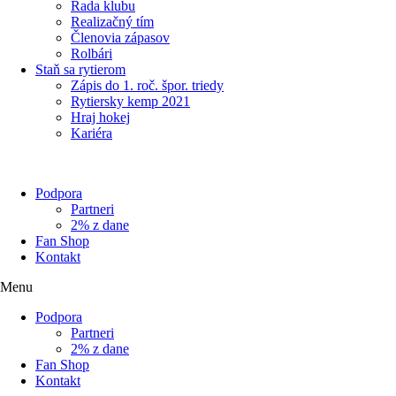
Rada klubu
Realizačný tím
Členovia zápasov
Rolbári
Staň sa rytierom
Zápis do 1. roč. špor. triedy
Rytiersky kemp 2021
Hraj hokej
Kariéra
Podpora
Partneri
2% z dane
Fan Shop
Kontakt
Menu
Podpora
Partneri
2% z dane
Fan Shop
Kontakt