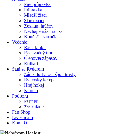
Predprípravka
Prípravka
Mladší žiaci
Starší žiaci
Zoznam hráčov
Nechajte nás hrať sa
Kouč 21. storočia
Vedenie
Rada klubu
Realizačný tím
Členovia zápasov
Rolbári
Staň sa Rytierom
Zápis do 1. roč. špor. triedy
Rytiersky kemp
Hraj hokej
Kariéra
Podpora
Partneri
2% z dane
Fan Shop
Livestream
Kontakt