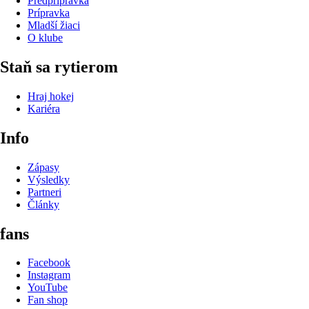
Predprípravka
Prípravka
Mladší žiaci
O klube
Staň sa rytierom
Hraj hokej
Kariéra
Info
Zápasy
Výsledky
Partneri
Články
fans
Facebook
Instagram
YouTube
Fan shop