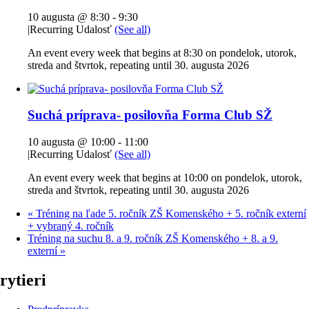
10 augusta @ 8:30
-
9:30
|
Recurring Udalosť
(See all)
An event every week that begins at 8:30 on pondelok, utorok,
streda and štvrtok, repeating until 30. augusta 2026
Suchá príprava- posilovňa Forma Club SŽ
10 augusta @ 10:00
-
11:00
|
Recurring Udalosť
(See all)
An event every week that begins at 10:00 on pondelok, utorok,
streda and štvrtok, repeating until 30. augusta 2026
«
Tréning na ľade 5. ročník ZŠ Komenského + 5. ročník externí
+ vybraný 4. ročník
Tréning na suchu 8. a 9. ročník ZŠ Komenského + 8. a 9.
externí
»
rytieri