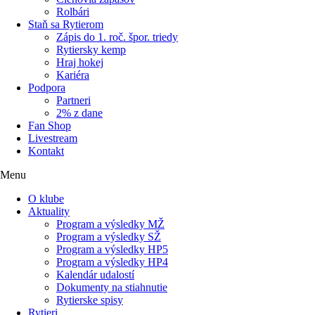
Rolbári
Staň sa Rytierom
Zápis do 1. roč. špor. triedy
Rytiersky kemp
Hraj hokej
Kariéra
Podpora
Partneri
2% z dane
Fan Shop
Livestream
Kontakt
Menu
O klube
Aktuality
Program a výsledky MŽ
Program a výsledky SŽ
Program a výsledky HP5
Program a výsledky HP4
Kalendár udalostí
Dokumenty na stiahnutie
Rytierske spisy
Rytieri