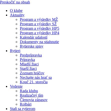
Preskočiť na obsah
O klube
Aktuality
Program a výsledky MŽ
Program a výsledky SŽ
Program a výsledky HP5
Program a výsledky HP4
Kalendár udalostí
Dokumenty na stiahnutie
Rytierske spisy
Rytieri
Predprípravka
Prípravka
Mladší žiaci
Starší žiaci
Zoznam hráčov
Nechajte nás hrať sa
Kouč 21. storočia
Vedenie
Rada klubu
Realizačný tím
Členovia zápasov
Rolbári
Staň sa rytierom