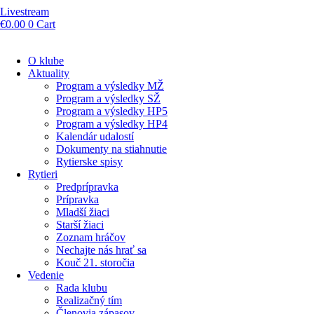
Livestream
€
0.00
0
Cart
O klube
Aktuality
Program a výsledky MŽ
Program a výsledky SŽ
Program a výsledky HP5
Program a výsledky HP4
Kalendár udalostí
Dokumenty na stiahnutie
Rytierske spisy
Rytieri
Predprípravka
Prípravka
Mladší žiaci
Starší žiaci
Zoznam hráčov
Nechajte nás hrať sa
Kouč 21. storočia
Vedenie
Rada klubu
Realizačný tím
Členovia zápasov