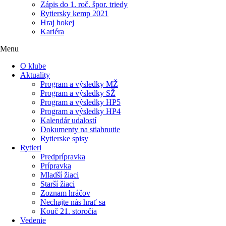
Zápis do 1. roč. špor. triedy
Rytiersky kemp 2021
Hraj hokej
Kariéra
Menu
O klube
Aktuality
Program a výsledky MŽ
Program a výsledky SŽ
Program a výsledky HP5
Program a výsledky HP4
Kalendár udalostí
Dokumenty na stiahnutie
Rytierske spisy
Rytieri
Predprípravka
Prípravka
Mladší žiaci
Starší žiaci
Zoznam hráčov
Nechajte nás hrať sa
Kouč 21. storočia
Vedenie