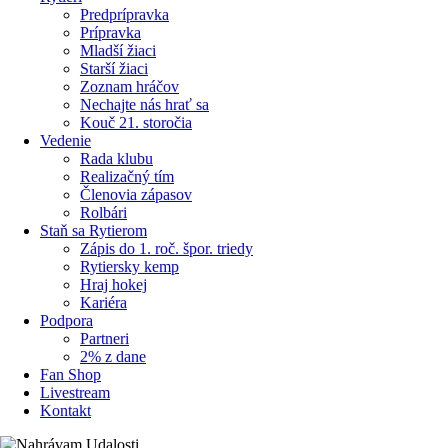
Predprípravka
Prípravka
Mladší žiaci
Starší žiaci
Zoznam hráčov
Nechajte nás hrať sa
Kouč 21. storočia
Vedenie
Rada klubu
Realizačný tím
Členovia zápasov
Rolbári
Staň sa Rytierom
Zápis do 1. roč. špor. triedy
Rytiersky kemp
Hraj hokej
Kariéra
Podpora
Partneri
2% z dane
Fan Shop
Livestream
Kontakt