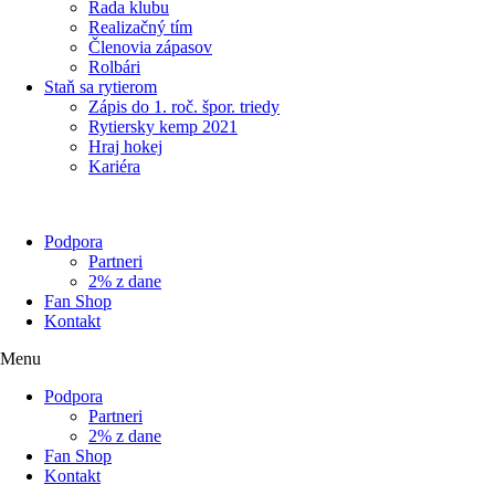
Rada klubu
Realizačný tím
Členovia zápasov
Rolbári
Staň sa rytierom
Zápis do 1. roč. špor. triedy
Rytiersky kemp 2021
Hraj hokej
Kariéra
Podpora
Partneri
2% z dane
Fan Shop
Kontakt
Menu
Podpora
Partneri
2% z dane
Fan Shop
Kontakt