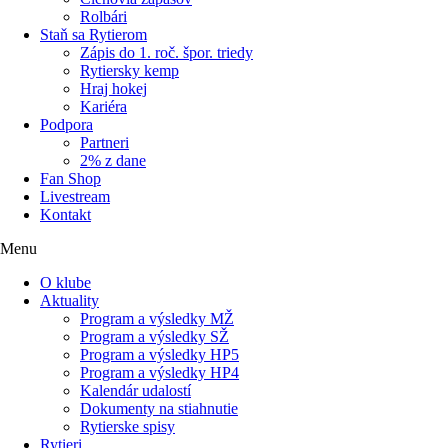
Rolbári
Staň sa Rytierom
Zápis do 1. roč. špor. triedy
Rytiersky kemp
Hraj hokej
Kariéra
Podpora
Partneri
2% z dane
Fan Shop
Livestream
Kontakt
Menu
O klube
Aktuality
Program a výsledky MŽ
Program a výsledky SŽ
Program a výsledky HP5
Program a výsledky HP4
Kalendár udalostí
Dokumenty na stiahnutie
Rytierske spisy
Rytieri