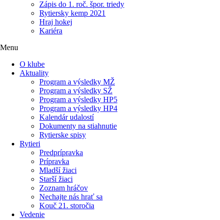
Zápis do 1. roč. špor. triedy
Rytiersky kemp 2021
Hraj hokej
Kariéra
Menu
O klube
Aktuality
Program a výsledky MŽ
Program a výsledky SŽ
Program a výsledky HP5
Program a výsledky HP4
Kalendár udalostí
Dokumenty na stiahnutie
Rytierske spisy
Rytieri
Predprípravka
Prípravka
Mladší žiaci
Starší žiaci
Zoznam hráčov
Nechajte nás hrať sa
Kouč 21. storočia
Vedenie