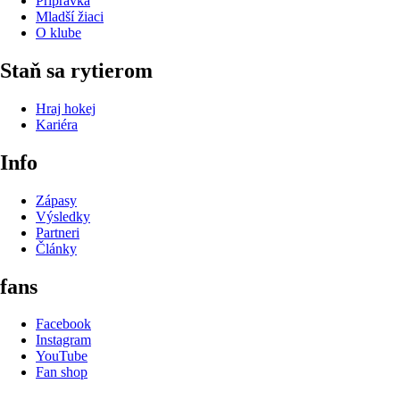
Prípravka
Mladší žiaci
O klube
Staň sa rytierom
Hraj hokej
Kariéra
Info
Zápasy
Výsledky
Partneri
Články
fans
Facebook
Instagram
YouTube
Fan shop