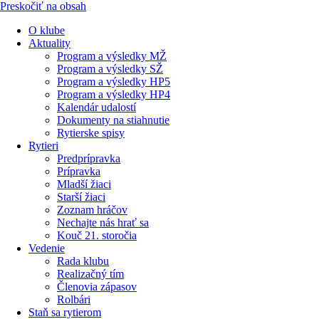
Preskočiť na obsah
O klube
Aktuality
Program a výsledky MŽ
Program a výsledky SŽ
Program a výsledky HP5
Program a výsledky HP4
Kalendár udalostí
Dokumenty na stiahnutie
Rytierske spisy
Rytieri
Predprípravka
Prípravka
Mladší žiaci
Starší žiaci
Zoznam hráčov
Nechajte nás hrať sa
Kouč 21. storočia
Vedenie
Rada klubu
Realizačný tím
Členovia zápasov
Rolbári
Staň sa rytierom