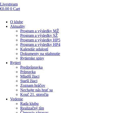
Livestream
€
0.00
0
Cart
O klube
Aktuality
Program a výsledky MŽ
Program a výsledky SŽ
Program a výsledky HP5
Program a výsledky HP4
Kalendár udalostí
Dokumenty na stiahnutie
Rytierske spisy
Rytieri
Predprípravka
Prípravka
Mladší žiaci
Starší žiaci
Zoznam hráčov
Nechajte nás hrať sa
Kouč 21. storočia
Vedenie
Rada klubu
Realizačný tím
Členovia zápasov