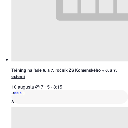
Tréning na ľade 6. a 7. ročník ZŠ Komenského + 6. a 7.
externí
10 augusta @ 7:15
-
8:15
(See all)