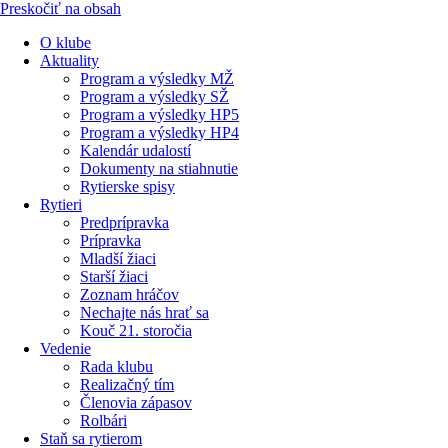
Preskočiť na obsah
O klube
Aktuality
Program a výsledky MŽ
Program a výsledky SŽ
Program a výsledky HP5
Program a výsledky HP4
Kalendár udalostí
Dokumenty na stiahnutie
Rytierske spisy
Rytieri
Predprípravka
Prípravka
Mladší žiaci
Starší žiaci
Zoznam hráčov
Nechajte nás hrať sa
Kouč 21. storočia
Vedenie
Rada klubu
Realizačný tím
Členovia zápasov
Rolbári
Staň sa rytierom