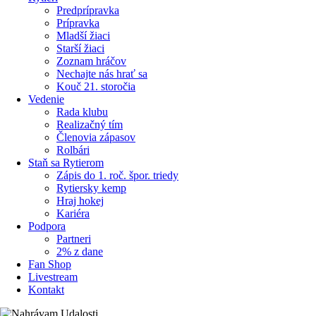
Predprípravka
Prípravka
Mladší žiaci
Starší žiaci
Zoznam hráčov
Nechajte nás hrať sa
Kouč 21. storočia
Vedenie
Rada klubu
Realizačný tím
Členovia zápasov
Rolbári
Staň sa Rytierom
Zápis do 1. roč. špor. triedy
Rytiersky kemp
Hraj hokej
Kariéra
Podpora
Partneri
2% z dane
Fan Shop
Livestream
Kontakt