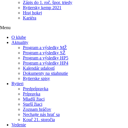
Zápis do 1. roč. špor. triedy
Rytiersky kemp 2021
Hraj hokej
Kariéra
Menu
O klube
Aktuality
Program a výsledky MŽ
Program a výsledky SŽ
Program a výsledky HP5
Program a výsledky HP4
Kalendár udalostí
Dokumenty na stiahnutie
Rytierske spisy
Rytieri
Predprípravka
Prípravka
Mladší žiaci
Starší žiaci
Zoznam hráčov
Nechajte nás hrať sa
Kouč 21. storočia
Vedenie