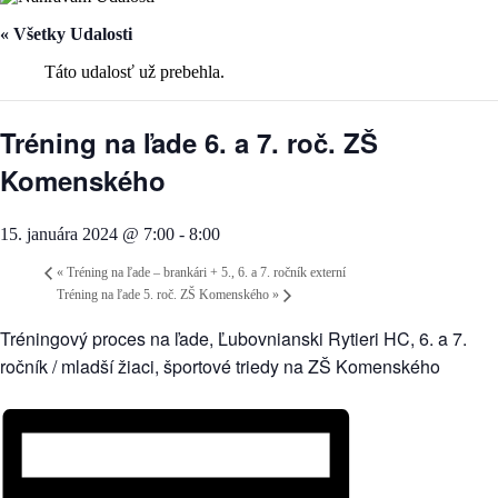
« Všetky Udalosti
Táto udalosť už prebehla.
Tréning na ľade 6. a 7. roč. ZŠ
Komenského
15. januára 2024 @ 7:00
-
8:00
«
Tréning na ľade – brankári + 5., 6. a 7. ročník externí
Tréning na ľade 5. roč. ZŠ Komenského
»
Tréningový proces na ľade, Ľubovnianski Rytieri HC, 6. a 7.
ročník / mladší žiaci, športové triedy na ZŠ Komenského