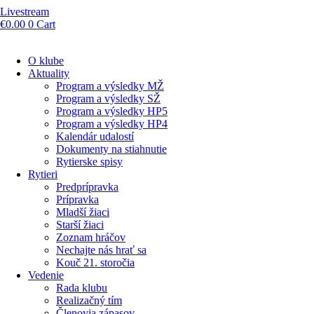
Livestream
€
0.00
0
Cart
O klube
Aktuality
Program a výsledky MŽ
Program a výsledky SŽ
Program a výsledky HP5
Program a výsledky HP4
Kalendár udalostí
Dokumenty na stiahnutie
Rytierske spisy
Rytieri
Predprípravka
Prípravka
Mladší žiaci
Starší žiaci
Zoznam hráčov
Nechajte nás hrať sa
Kouč 21. storočia
Vedenie
Rada klubu
Realizačný tím
Členovia zápasov