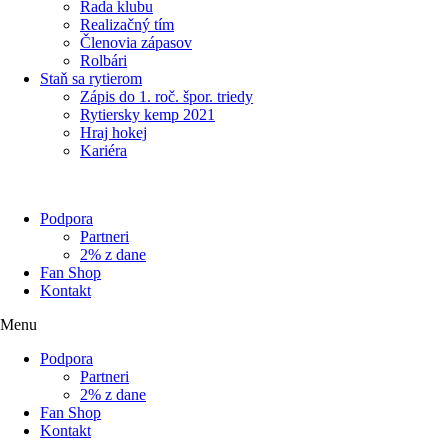
Rada klubu
Realizačný tím
Členovia zápasov
Rolbári
Staň sa rytierom
Zápis do 1. roč. špor. triedy
Rytiersky kemp 2021
Hraj hokej
Kariéra
Podpora
Partneri
2% z dane
Fan Shop
Kontakt
Menu
Podpora
Partneri
2% z dane
Fan Shop
Kontakt