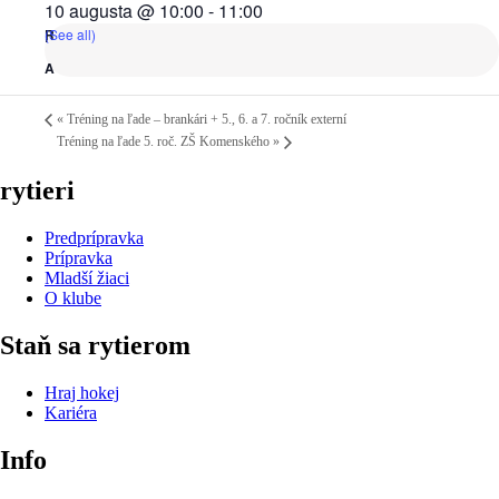
10 augusta @ 10:00
-
11:00
(See all)
«
Tréning na ľade – brankári + 5., 6. a 7. ročník externí
Tréning na ľade 5. roč. ZŠ Komenského
»
rytieri
Predprípravka
Prípravka
Mladší žiaci
O klube
Staň sa rytierom
Hraj hokej
Kariéra
Info