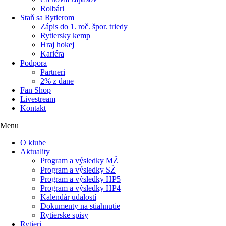
Rolbári
Staň sa Rytierom
Zápis do 1. roč. špor. triedy
Rytiersky kemp
Hraj hokej
Kariéra
Podpora
Partneri
2% z dane
Fan Shop
Livestream
Kontakt
Menu
O klube
Aktuality
Program a výsledky MŽ
Program a výsledky SŽ
Program a výsledky HP5
Program a výsledky HP4
Kalendár udalostí
Dokumenty na stiahnutie
Rytierske spisy
Rytieri