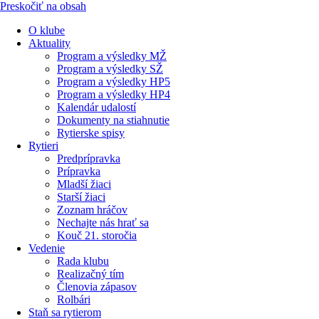
Preskočiť na obsah
O klube
Aktuality
Program a výsledky MŽ
Program a výsledky SŽ
Program a výsledky HP5
Program a výsledky HP4
Kalendár udalostí
Dokumenty na stiahnutie
Rytierske spisy
Rytieri
Predprípravka
Prípravka
Mladší žiaci
Starší žiaci
Zoznam hráčov
Nechajte nás hrať sa
Kouč 21. storočia
Vedenie
Rada klubu
Realizačný tím
Členovia zápasov
Rolbári
Staň sa rytierom