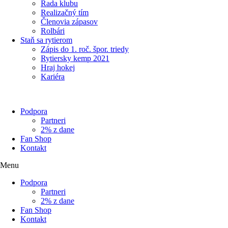
Rada klubu
Realizačný tím
Členovia zápasov
Rolbári
Staň sa rytierom
Zápis do 1. roč. špor. triedy
Rytiersky kemp 2021
Hraj hokej
Kariéra
Podpora
Partneri
2% z dane
Fan Shop
Kontakt
Menu
Podpora
Partneri
2% z dane
Fan Shop
Kontakt