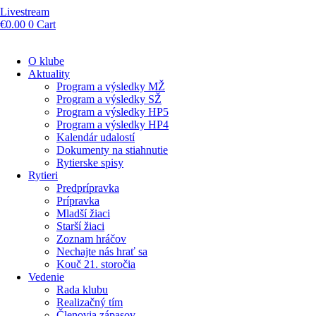
Livestream
€
0.00
0
Cart
O klube
Aktuality
Program a výsledky MŽ
Program a výsledky SŽ
Program a výsledky HP5
Program a výsledky HP4
Kalendár udalostí
Dokumenty na stiahnutie
Rytierske spisy
Rytieri
Predprípravka
Prípravka
Mladší žiaci
Starší žiaci
Zoznam hráčov
Nechajte nás hrať sa
Kouč 21. storočia
Vedenie
Rada klubu
Realizačný tím
Členovia zápasov