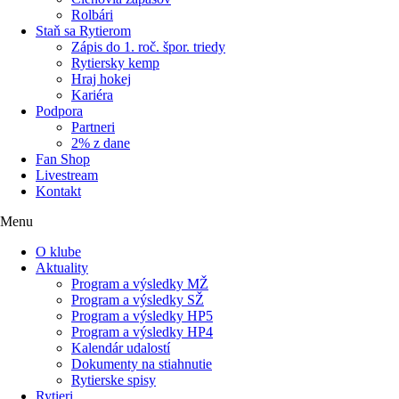
Rolbári
Staň sa Rytierom
Zápis do 1. roč. špor. triedy
Rytiersky kemp
Hraj hokej
Kariéra
Podpora
Partneri
2% z dane
Fan Shop
Livestream
Kontakt
Menu
O klube
Aktuality
Program a výsledky MŽ
Program a výsledky SŽ
Program a výsledky HP5
Program a výsledky HP4
Kalendár udalostí
Dokumenty na stiahnutie
Rytierske spisy
Rytieri