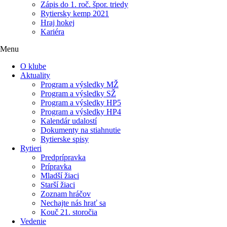
Zápis do 1. roč. špor. triedy
Rytiersky kemp 2021
Hraj hokej
Kariéra
Menu
O klube
Aktuality
Program a výsledky MŽ
Program a výsledky SŽ
Program a výsledky HP5
Program a výsledky HP4
Kalendár udalostí
Dokumenty na stiahnutie
Rytierske spisy
Rytieri
Predprípravka
Prípravka
Mladší žiaci
Starší žiaci
Zoznam hráčov
Nechajte nás hrať sa
Kouč 21. storočia
Vedenie