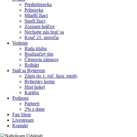
Predprípravka
Prípravka
Mladší žiaci
Starší žiaci
Zoznam hráčov
Nechajte nás hrať sa
Kouč 21. storočia
Vedenie
Rada klubu
Realizačný tím
Členovia zápasov
Rolbári
Staň sa Rytierom
Zápis do 1. roč. špor. triedy
Rytiersky kemp
Hraj hokej
Kariéra
Podpora
Partneri
2% z dane
Fan Shop
Livestream
Kontakt