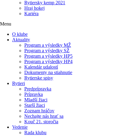
Rytiersky kemp 2021
Hraj hokej
Kariéra
Menu
O klube
Aktuality
Program a výsledky MŽ
Program a výsledky SŽ
Program a výsledky HP5
Program a výsledky HP4
Kalendár udalostí
Dokumenty na stiahnutie
Rytierske spisy
Rytieri
Predprípravka
Prípravka
Mladší žiaci
Starší žiaci
Zoznam hráčov
Nechajte nás hrať sa
Kouč 21. storočia
Vedenie
Rada klubu