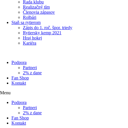
Rada klubu
Realizačný tím
Členovia zápasov
Rolbári
Staň sa rytierom
Zápis do 1. roč. špor. triedy
Rytiersky kemp 2021
Hraj hokej
Kariéra
Podpora
Partneri
2% z dane
Fan Shop
Kontakt
Menu
Podpora
Partneri
2% z dane
Fan Shop
Kontakt