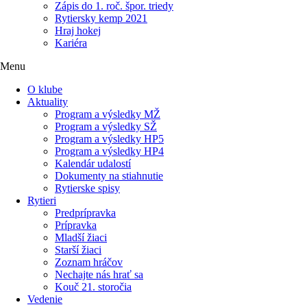
Zápis do 1. roč. špor. triedy
Rytiersky kemp 2021
Hraj hokej
Kariéra
Menu
O klube
Aktuality
Program a výsledky MŽ
Program a výsledky SŽ
Program a výsledky HP5
Program a výsledky HP4
Kalendár udalostí
Dokumenty na stiahnutie
Rytierske spisy
Rytieri
Predprípravka
Prípravka
Mladší žiaci
Starší žiaci
Zoznam hráčov
Nechajte nás hrať sa
Kouč 21. storočia
Vedenie