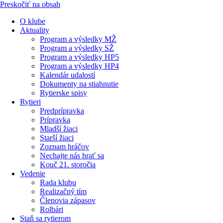
Preskočiť na obsah
O klube
Aktuality
Program a výsledky MŽ
Program a výsledky SŽ
Program a výsledky HP5
Program a výsledky HP4
Kalendár udalostí
Dokumenty na stiahnutie
Rytierske spisy
Rytieri
Predprípravka
Prípravka
Mladší žiaci
Starší žiaci
Zoznam hráčov
Nechajte nás hrať sa
Kouč 21. storočia
Vedenie
Rada klubu
Realizačný tím
Členovia zápasov
Rolbári
Staň sa rytierom