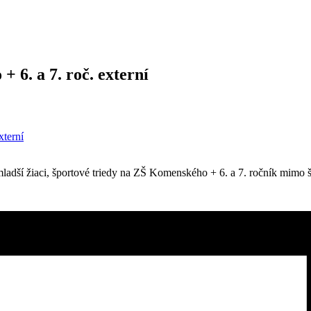
+ 6. a 7. roč. externí
xterní
 mladší žiaci, športové triedy na ZŠ Komenského + 6. a 7. ročník mim