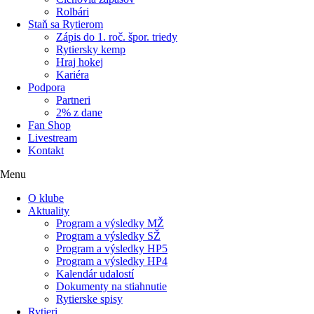
Rolbári
Staň sa Rytierom
Zápis do 1. roč. špor. triedy
Rytiersky kemp
Hraj hokej
Kariéra
Podpora
Partneri
2% z dane
Fan Shop
Livestream
Kontakt
Menu
O klube
Aktuality
Program a výsledky MŽ
Program a výsledky SŽ
Program a výsledky HP5
Program a výsledky HP4
Kalendár udalostí
Dokumenty na stiahnutie
Rytierske spisy
Rytieri