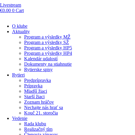
Livestream
€
0.00
0
Cart
O klube
Aktuality
Program a výsledky MŽ
Program a výsledky SŽ
Program a výsledky HP5
Program a výsledky HP4
Kalendár udalostí
Dokumenty na stiahnutie
Rytierske spisy
Rytieri
Predprípravka
Prípravka
Mladší žiaci
Starší žiaci
Zoznam hráčov
Nechajte nás hrať sa
Kouč 21. storočia
Vedenie
Rada klubu
Realizačný tím
Členovia zápasov