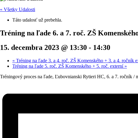
« Všetky Udalosti
Táto udalosť už prebehla.
Tréning na ľade 6. a 7. roč. ZŠ Komenského 
15. decembra 2023 @ 13:30
-
14:30
«
Tréning na ľade 3. a 4. roč. ZŠ Komenského + 3. a 4. ročník e
Tréning na ľade 5. roč. ZŠ Komenského + 5. roč. externí
»
Tréningový proces na ľade, Ľubovnianski Rytieri HC, 6. a 7. ročník /