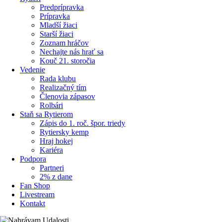
Predprípravka
Prípravka
Mladší žiaci
Starší žiaci
Zoznam hráčov
Nechajte nás hrať sa
Kouč 21. storočia
Vedenie
Rada klubu
Realizačný tím
Členovia zápasov
Rolbári
Staň sa Rytierom
Zápis do 1. roč. špor. triedy
Rytiersky kemp
Hraj hokej
Kariéra
Podpora
Partneri
2% z dane
Fan Shop
Livestream
Kontakt