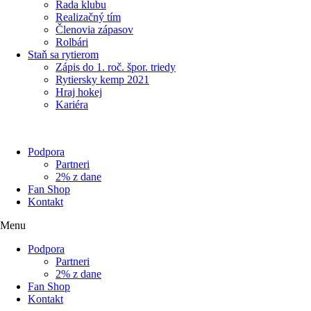
Rada klubu
Realizačný tím
Členovia zápasov
Rolbári
Staň sa rytierom
Zápis do 1. roč. špor. triedy
Rytiersky kemp 2021
Hraj hokej
Kariéra
Podpora
Partneri
2% z dane
Fan Shop
Kontakt
Menu
Podpora
Partneri
2% z dane
Fan Shop
Kontakt