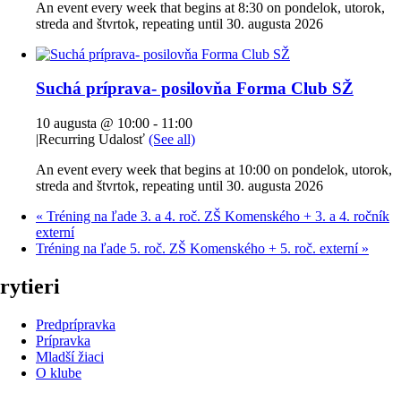
An event every week that begins at 8:30 on pondelok, utorok,
streda and štvrtok, repeating until 30. augusta 2026
Suchá príprava- posilovňa Forma Club SŽ
10 augusta @ 10:00
-
11:00
|
Recurring Udalosť
(See all)
An event every week that begins at 10:00 on pondelok, utorok,
streda and štvrtok, repeating until 30. augusta 2026
«
Tréning na ľade 3. a 4. roč. ZŠ Komenského + 3. a 4. ročník
externí
Tréning na ľade 5. roč. ZŠ Komenského + 5. roč. externí
»
rytieri
Predprípravka
Prípravka
Mladší žiaci
O klube