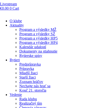
Livestream
€
0.00
0
Cart
O klube
Aktuality
Program a výsledky MŽ
Program a výsledky SŽ
Program a výsledky HP5
Program a výsledky HP4
Kalendár udalostí
Dokumenty na stiahnutie
Rytierske spisy
Rytieri
Predprípravka
Prípravka
Mladší žiaci
Starší žiaci
Zoznam hráčov
Nechajte nás hrať sa
Kouč 21. storočia
Vedenie
Rada klubu
Realizačný tím
Členovia zápasov