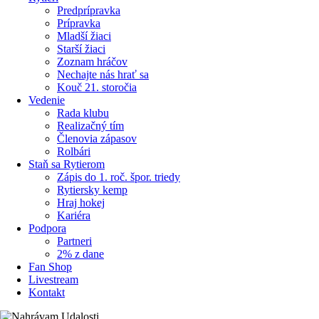
Predprípravka
Prípravka
Mladší žiaci
Starší žiaci
Zoznam hráčov
Nechajte nás hrať sa
Kouč 21. storočia
Vedenie
Rada klubu
Realizačný tím
Členovia zápasov
Rolbári
Staň sa Rytierom
Zápis do 1. roč. špor. triedy
Rytiersky kemp
Hraj hokej
Kariéra
Podpora
Partneri
2% z dane
Fan Shop
Livestream
Kontakt