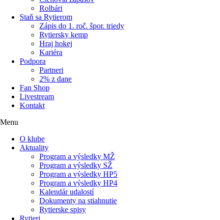
Rolbári
Staň sa Rytierom
Zápis do 1. roč. špor. triedy
Rytiersky kemp
Hraj hokej
Kariéra
Podpora
Partneri
2% z dane
Fan Shop
Livestream
Kontakt
Menu
O klube
Aktuality
Program a výsledky MŽ
Program a výsledky SŽ
Program a výsledky HP5
Program a výsledky HP4
Kalendár udalostí
Dokumenty na stiahnutie
Rytierske spisy
Rytieri