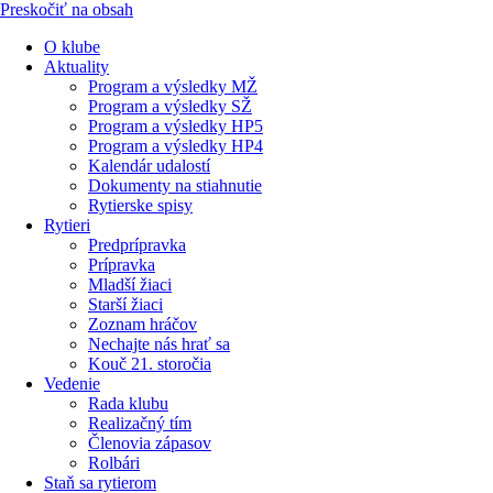
Preskočiť na obsah
O klube
Aktuality
Program a výsledky MŽ
Program a výsledky SŽ
Program a výsledky HP5
Program a výsledky HP4
Kalendár udalostí
Dokumenty na stiahnutie
Rytierske spisy
Rytieri
Predprípravka
Prípravka
Mladší žiaci
Starší žiaci
Zoznam hráčov
Nechajte nás hrať sa
Kouč 21. storočia
Vedenie
Rada klubu
Realizačný tím
Členovia zápasov
Rolbári
Staň sa rytierom