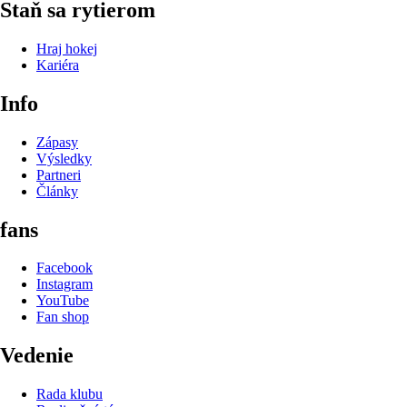
Staň sa rytierom
Hraj hokej
Kariéra
Info
Zápasy
Výsledky
Partneri
Články
fans
Facebook
Instagram
YouTube
Fan shop
Vedenie
Rada klubu