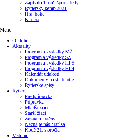
Zápis do 1. roč. špor. triedy
Rytiersky kemp 2021
Hraj hokej
Kariéra
Menu
O klube
Aktuality
Program a výsledky MŽ
Program a výsledky SŽ
Program a výsledky HP5
Program a výsledky HP4
Kalendár udalostí
Dokumenty na stiahnutie
Rytierske spisy
Rytieri
Predprípravka
Prípravka
Mladší žiaci
Starší žiaci
Zoznam hráčov
Nechajte nás hrať sa
Kouč 21. storočia
Vedenie