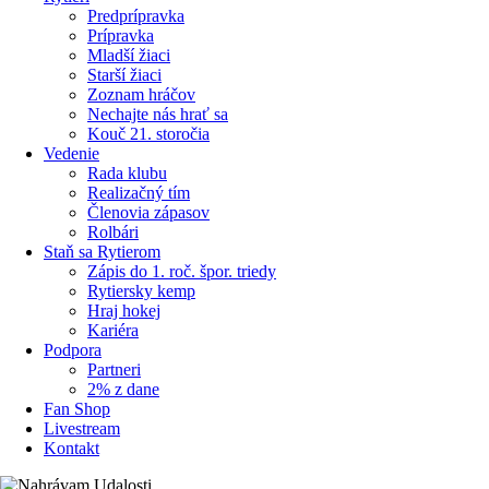
Predprípravka
Prípravka
Mladší žiaci
Starší žiaci
Zoznam hráčov
Nechajte nás hrať sa
Kouč 21. storočia
Vedenie
Rada klubu
Realizačný tím
Členovia zápasov
Rolbári
Staň sa Rytierom
Zápis do 1. roč. špor. triedy
Rytiersky kemp
Hraj hokej
Kariéra
Podpora
Partneri
2% z dane
Fan Shop
Livestream
Kontakt