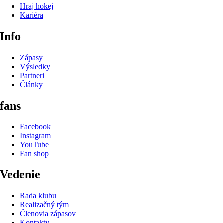
Hraj hokej
Kariéra
Info
Zápasy
Výsledky
Partneri
Články
fans
Facebook
Instagram
YouTube
Fan shop
Vedenie
Rada klubu
Realizačný tým
Členovia zápasov
Kontakty