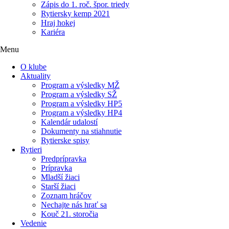
Zápis do 1. roč. špor. triedy
Rytiersky kemp 2021
Hraj hokej
Kariéra
Menu
O klube
Aktuality
Program a výsledky MŽ
Program a výsledky SŽ
Program a výsledky HP5
Program a výsledky HP4
Kalendár udalostí
Dokumenty na stiahnutie
Rytierske spisy
Rytieri
Predprípravka
Prípravka
Mladší žiaci
Starší žiaci
Zoznam hráčov
Nechajte nás hrať sa
Kouč 21. storočia
Vedenie