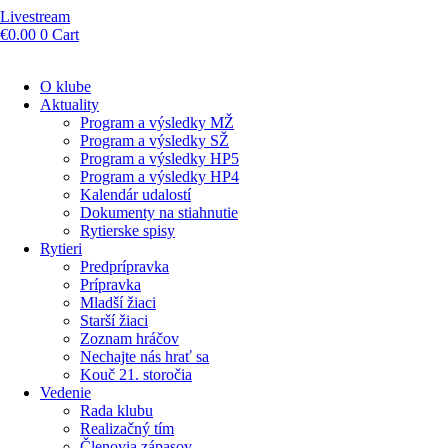
Livestream
€
0.00
0
Cart
O klube
Aktuality
Program a výsledky MŽ
Program a výsledky SŽ
Program a výsledky HP5
Program a výsledky HP4
Kalendár udalostí
Dokumenty na stiahnutie
Rytierske spisy
Rytieri
Predprípravka
Prípravka
Mladší žiaci
Starší žiaci
Zoznam hráčov
Nechajte nás hrať sa
Kouč 21. storočia
Vedenie
Rada klubu
Realizačný tím
Členovia zápasov