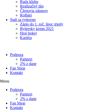
Rada klubu
Realizačný tím
Členovia zápasov
Rolbári
Staň sa rytierom
Zápis do 1. roč. špor. triedy
Rytiersky kemp 2021
Hraj hokej
Kariéra
Podpora
Partneri
2% z dane
Fan Shop
Kontakt
Menu
Podpora
Partneri
2% z dane
Fan Shop
Kontakt