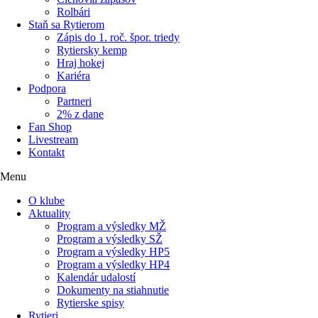
Rolbári
Staň sa Rytierom
Zápis do 1. roč. špor. triedy
Rytiersky kemp
Hraj hokej
Kariéra
Podpora
Partneri
2% z dane
Fan Shop
Livestream
Kontakt
Menu
O klube
Aktuality
Program a výsledky MŽ
Program a výsledky SŽ
Program a výsledky HP5
Program a výsledky HP4
Kalendár udalostí
Dokumenty na stiahnutie
Rytierske spisy
Rytieri