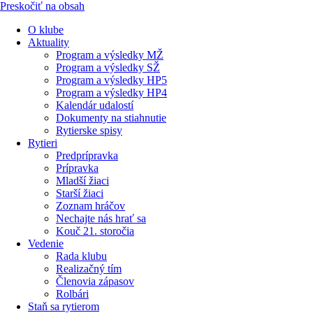
Preskočiť na obsah
O klube
Aktuality
Program a výsledky MŽ
Program a výsledky SŽ
Program a výsledky HP5
Program a výsledky HP4
Kalendár udalostí
Dokumenty na stiahnutie
Rytierske spisy
Rytieri
Predprípravka
Prípravka
Mladší žiaci
Starší žiaci
Zoznam hráčov
Nechajte nás hrať sa
Kouč 21. storočia
Vedenie
Rada klubu
Realizačný tím
Členovia zápasov
Rolbári
Staň sa rytierom