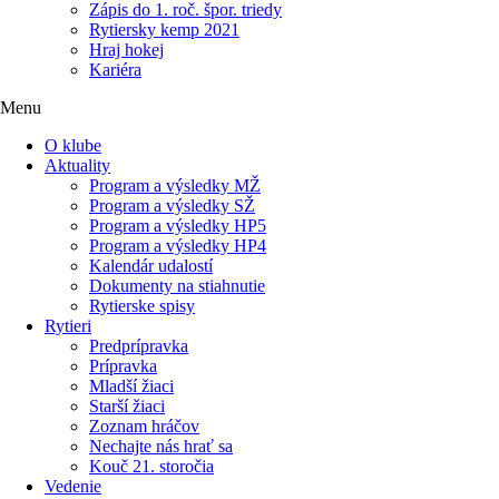
Zápis do 1. roč. špor. triedy
Rytiersky kemp 2021
Hraj hokej
Kariéra
Menu
O klube
Aktuality
Program a výsledky MŽ
Program a výsledky SŽ
Program a výsledky HP5
Program a výsledky HP4
Kalendár udalostí
Dokumenty na stiahnutie
Rytierske spisy
Rytieri
Predprípravka
Prípravka
Mladší žiaci
Starší žiaci
Zoznam hráčov
Nechajte nás hrať sa
Kouč 21. storočia
Vedenie