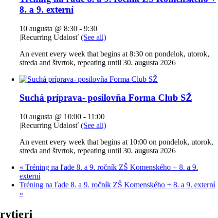
8. a 9. externí
10 augusta @ 8:30
-
9:30
|
Recurring Udalosť
(See all)
An event every week that begins at 8:30 on pondelok, utorok,
streda and štvrtok, repeating until 30. augusta 2026
Suchá príprava- posilovňa Forma Club SŽ
10 augusta @ 10:00
-
11:00
|
Recurring Udalosť
(See all)
An event every week that begins at 10:00 on pondelok, utorok,
streda and štvrtok, repeating until 30. augusta 2026
«
Tréning na ľade 8. a 9. ročník ZŠ Komenského + 8. a 9.
externí
Tréning na ľade 8. a 9. ročník ZŠ Komenského + 8. a 9. externí
»
rytieri