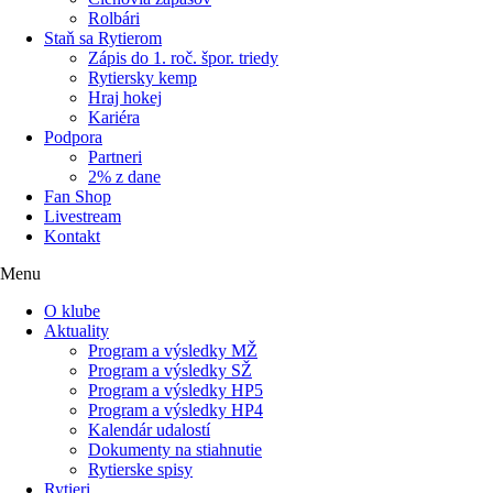
Rolbári
Staň sa Rytierom
Zápis do 1. roč. špor. triedy
Rytiersky kemp
Hraj hokej
Kariéra
Podpora
Partneri
2% z dane
Fan Shop
Livestream
Kontakt
Menu
O klube
Aktuality
Program a výsledky MŽ
Program a výsledky SŽ
Program a výsledky HP5
Program a výsledky HP4
Kalendár udalostí
Dokumenty na stiahnutie
Rytierske spisy
Rytieri