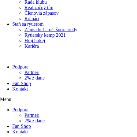
Rada klubu
Realizačný tím
Členovia zápasov
Rolbári
Staň sa rytierom
Zápis do 1. roč. špor. triedy
Rytiersky kemp 2021
Hraj hokej
Kariéra
Podpora
Partneri
2% z dane
Fan Shop
Kontakt
Menu
Podpora
Partneri
2% z dane
Fan Shop
Kontakt