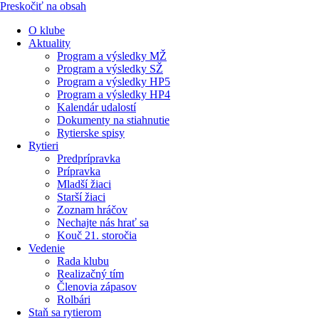
Preskočiť na obsah
O klube
Aktuality
Program a výsledky MŽ
Program a výsledky SŽ
Program a výsledky HP5
Program a výsledky HP4
Kalendár udalostí
Dokumenty na stiahnutie
Rytierske spisy
Rytieri
Predprípravka
Prípravka
Mladší žiaci
Starší žiaci
Zoznam hráčov
Nechajte nás hrať sa
Kouč 21. storočia
Vedenie
Rada klubu
Realizačný tím
Členovia zápasov
Rolbári
Staň sa rytierom