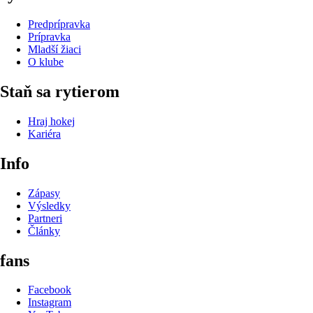
Predprípravka
Prípravka
Mladší žiaci
O klube
Staň sa rytierom
Hraj hokej
Kariéra
Info
Zápasy
Výsledky
Partneri
Články
fans
Facebook
Instagram