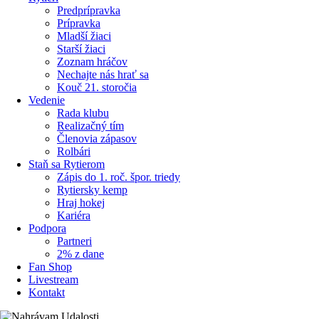
Predprípravka
Prípravka
Mladší žiaci
Starší žiaci
Zoznam hráčov
Nechajte nás hrať sa
Kouč 21. storočia
Vedenie
Rada klubu
Realizačný tím
Členovia zápasov
Rolbári
Staň sa Rytierom
Zápis do 1. roč. špor. triedy
Rytiersky kemp
Hraj hokej
Kariéra
Podpora
Partneri
2% z dane
Fan Shop
Livestream
Kontakt