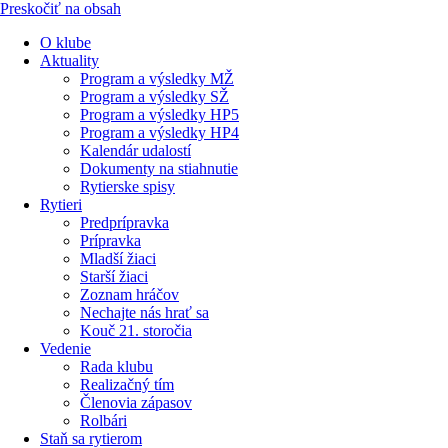
Preskočiť na obsah
O klube
Aktuality
Program a výsledky MŽ
Program a výsledky SŽ
Program a výsledky HP5
Program a výsledky HP4
Kalendár udalostí
Dokumenty na stiahnutie
Rytierske spisy
Rytieri
Predprípravka
Prípravka
Mladší žiaci
Starší žiaci
Zoznam hráčov
Nechajte nás hrať sa
Kouč 21. storočia
Vedenie
Rada klubu
Realizačný tím
Členovia zápasov
Rolbári
Staň sa rytierom