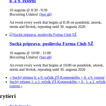
8. a 9. externí
10 augusta @ 8:30
-
9:30
|
Recurring Udalosť
(See all)
An event every week that begins at 8:30 on pondelok, utorok,
streda and štvrtok, repeating until 30. augusta 2026
Suchá príprava- posilovňa Forma Club SŽ
10 augusta @ 10:00
-
11:00
|
Recurring Udalosť
(See all)
An event every week that begins at 10:00 on pondelok, utorok,
streda and štvrtok, repeating until 30. augusta 2026
«
Suchý tréning 8. a 9. ročník ZŠ Komenského + 8. a 9. externí
Suchý tréning 1. a 2. ročník ZŠ Komenského + 0., 1. a 2. ročník
externí
»
rytieri