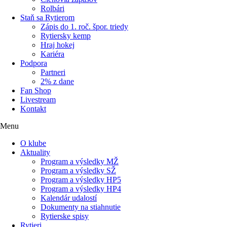
Rolbári
Staň sa Rytierom
Zápis do 1. roč. špor. triedy
Rytiersky kemp
Hraj hokej
Kariéra
Podpora
Partneri
2% z dane
Fan Shop
Livestream
Kontakt
Menu
O klube
Aktuality
Program a výsledky MŽ
Program a výsledky SŽ
Program a výsledky HP5
Program a výsledky HP4
Kalendár udalostí
Dokumenty na stiahnutie
Rytierske spisy
Rytieri