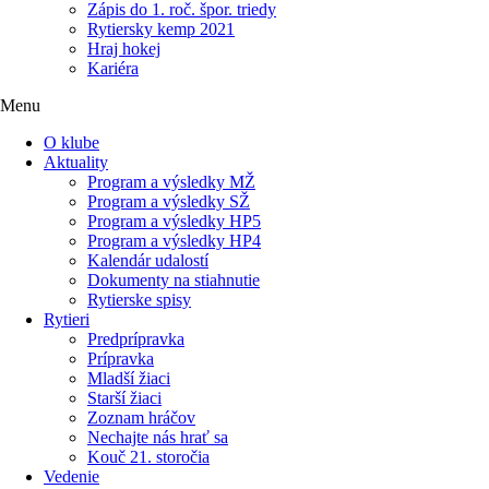
Zápis do 1. roč. špor. triedy
Rytiersky kemp 2021
Hraj hokej
Kariéra
Menu
O klube
Aktuality
Program a výsledky MŽ
Program a výsledky SŽ
Program a výsledky HP5
Program a výsledky HP4
Kalendár udalostí
Dokumenty na stiahnutie
Rytierske spisy
Rytieri
Predprípravka
Prípravka
Mladší žiaci
Starší žiaci
Zoznam hráčov
Nechajte nás hrať sa
Kouč 21. storočia
Vedenie