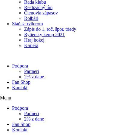
Rada klubu
Realizačný tím
Členovia zápasov
Rolbári
Staň sa rytierom
Zápis do 1. roč. špor. triedy
Rytiersky kemp 2021
Hraj hokej
Kariéra
Podpora
Partneri
2% z dane
Fan Shop
Kontakt
Menu
Podpora
Partneri
2% z dane
Fan Shop
Kontakt