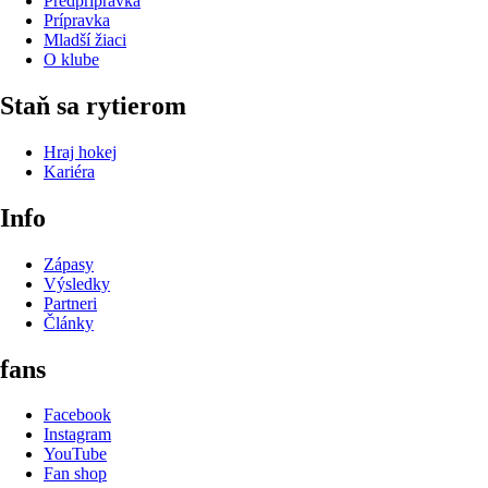
Predprípravka
Prípravka
Mladší žiaci
O klube
Staň sa rytierom
Hraj hokej
Kariéra
Info
Zápasy
Výsledky
Partneri
Články
fans
Facebook
Instagram
YouTube
Fan shop