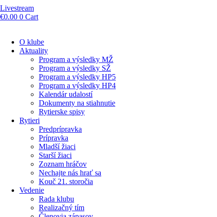
Livestream
€
0.00
0
Cart
O klube
Aktuality
Program a výsledky MŽ
Program a výsledky SŽ
Program a výsledky HP5
Program a výsledky HP4
Kalendár udalostí
Dokumenty na stiahnutie
Rytierske spisy
Rytieri
Predprípravka
Prípravka
Mladší žiaci
Starší žiaci
Zoznam hráčov
Nechajte nás hrať sa
Kouč 21. storočia
Vedenie
Rada klubu
Realizačný tím
Členovia zápasov