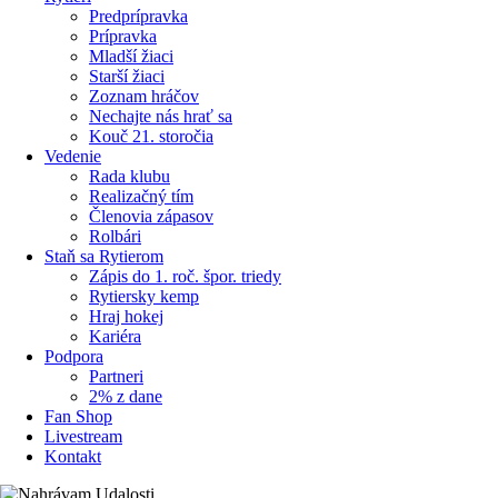
Predprípravka
Prípravka
Mladší žiaci
Starší žiaci
Zoznam hráčov
Nechajte nás hrať sa
Kouč 21. storočia
Vedenie
Rada klubu
Realizačný tím
Členovia zápasov
Rolbári
Staň sa Rytierom
Zápis do 1. roč. špor. triedy
Rytiersky kemp
Hraj hokej
Kariéra
Podpora
Partneri
2% z dane
Fan Shop
Livestream
Kontakt