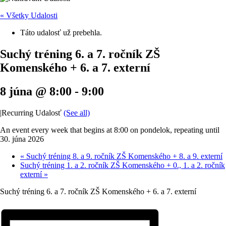
« Všetky Udalosti
Táto udalosť už prebehla.
Suchý tréning 6. a 7. ročník ZŠ
Komenského + 6. a 7. externí
8 júna @ 8:00
-
9:00
|
Recurring Udalosť
(See all)
An event every week that begins at 8:00 on pondelok, repeating until
30. júna 2026
«
Suchý tréning 8. a 9. ročník ZŠ Komenského + 8. a 9. externí
Suchý tréning 1. a 2. ročník ZŠ Komenského + 0., 1. a 2. ročník
externí
»
Suchý tréning 6. a 7. ročník ZŠ Komenského + 6. a 7. externí