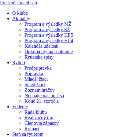
Preskočiť na obsah
O klube
Aktuality
Program a výsledky MŽ
Program a výsledky SŽ
Program a výsledky HP5
Program a výsledky HP4
Kalendár udalostí
Dokumenty na stiahnutie
Rytierske spisy
Rytieri
Predprípravka
Prípravka
Mladší žiaci
Starší žiaci
Zoznam hráčov
Nechajte nás hrať sa
Kouč 21. storočia
Vedenie
Rada klubu
Realizačný tím
Členovia zápasov
Rolbári
Staň sa rytierom