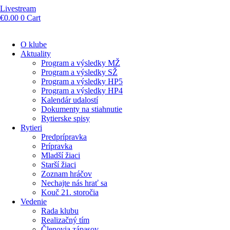
Livestream
€
0.00
0
Cart
O klube
Aktuality
Program a výsledky MŽ
Program a výsledky SŽ
Program a výsledky HP5
Program a výsledky HP4
Kalendár udalostí
Dokumenty na stiahnutie
Rytierske spisy
Rytieri
Predprípravka
Prípravka
Mladší žiaci
Starší žiaci
Zoznam hráčov
Nechajte nás hrať sa
Kouč 21. storočia
Vedenie
Rada klubu
Realizačný tím
Členovia zápasov