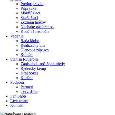
Predprípravka
Prípravka
Mladší žiaci
Starší žiaci
Zoznam hráčov
Nechajte nás hrať sa
Kouč 21. storočia
Vedenie
Rada klubu
Realizačný tím
Členovia zápasov
Rolbári
Staň sa Rytierom
Zápis do 1. roč. špor. triedy
Rytiersky kemp
Hraj hokej
Kariéra
Podpora
Partneri
2% z dane
Fan Shop
Livestream
Kontakt