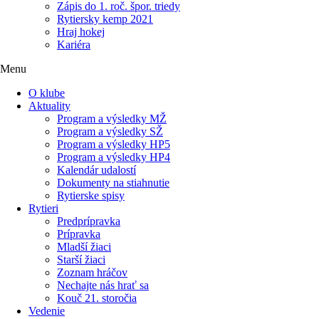
Zápis do 1. roč. špor. triedy
Rytiersky kemp 2021
Hraj hokej
Kariéra
Menu
O klube
Aktuality
Program a výsledky MŽ
Program a výsledky SŽ
Program a výsledky HP5
Program a výsledky HP4
Kalendár udalostí
Dokumenty na stiahnutie
Rytierske spisy
Rytieri
Predprípravka
Prípravka
Mladší žiaci
Starší žiaci
Zoznam hráčov
Nechajte nás hrať sa
Kouč 21. storočia
Vedenie