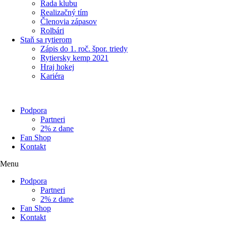
Rada klubu
Realizačný tím
Členovia zápasov
Rolbári
Staň sa rytierom
Zápis do 1. roč. špor. triedy
Rytiersky kemp 2021
Hraj hokej
Kariéra
Podpora
Partneri
2% z dane
Fan Shop
Kontakt
Menu
Podpora
Partneri
2% z dane
Fan Shop
Kontakt