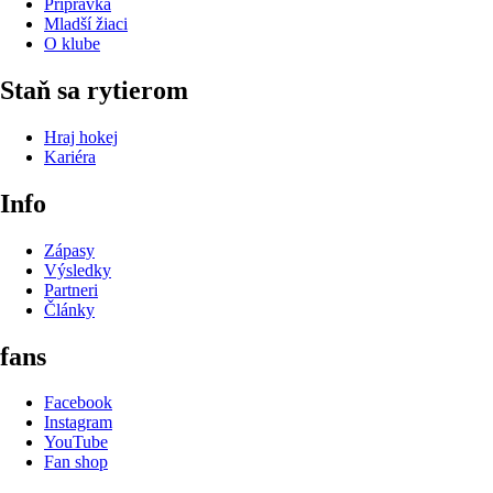
Prípravka
Mladší žiaci
O klube
Staň sa rytierom
Hraj hokej
Kariéra
Info
Zápasy
Výsledky
Partneri
Články
fans
Facebook
Instagram
YouTube
Fan shop