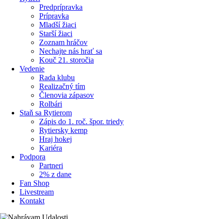
Predprípravka
Prípravka
Mladší žiaci
Starší žiaci
Zoznam hráčov
Nechajte nás hrať sa
Kouč 21. storočia
Vedenie
Rada klubu
Realizačný tím
Členovia zápasov
Rolbári
Staň sa Rytierom
Zápis do 1. roč. špor. triedy
Rytiersky kemp
Hraj hokej
Kariéra
Podpora
Partneri
2% z dane
Fan Shop
Livestream
Kontakt