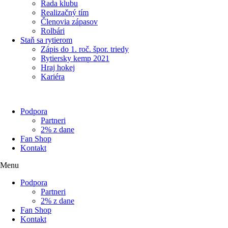
Rada klubu
Realizačný tím
Členovia zápasov
Rolbári
Staň sa rytierom
Zápis do 1. roč. špor. triedy
Rytiersky kemp 2021
Hraj hokej
Kariéra
Podpora
Partneri
2% z dane
Fan Shop
Kontakt
Menu
Podpora
Partneri
2% z dane
Fan Shop
Kontakt