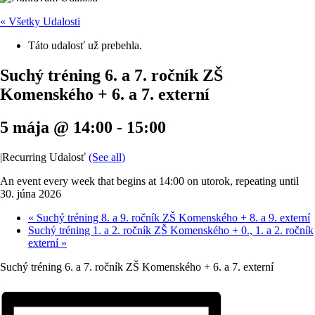
« Všetky Udalosti
Táto udalosť už prebehla.
Suchý tréning 6. a 7. ročník ZŠ
Komenského + 6. a 7. externí
5 mája @ 14:00
-
15:00
|
Recurring Udalosť
(See all)
An event every week that begins at 14:00 on utorok, repeating until
30. júna 2026
«
Suchý tréning 8. a 9. ročník ZŠ Komenského + 8. a 9. externí
Suchý tréning 1. a 2. ročník ZŠ Komenského + 0., 1. a 2. ročník
externí
»
Suchý tréning 6. a 7. ročník ZŠ Komenského + 6. a 7. externí