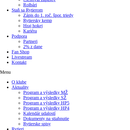
Rolbári
Staň sa Rytierom
Zápis do 1. roč. špor. triedy
Rytiersky kemp
Hraj hokej
Kariéra
Podpora
Partneri
2% z dane
Fan Shop
Livestream
Kontakt
Menu
O klube
Aktuality
Program a výsledky MŽ
Program a výsledky SŽ
Program a výsledky HP5
Program a výsledky HP4
Kalendár udalostí
Dokumenty na stiahnutie
Rytierske spisy
Rytieri