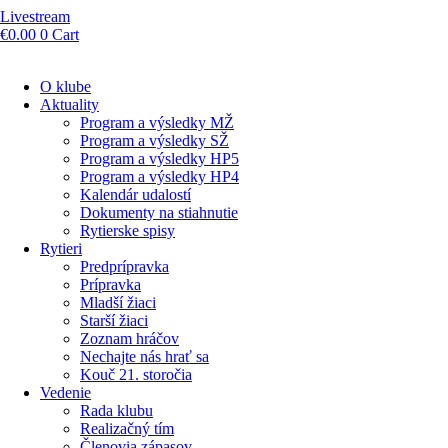
Livestream
€
0.00
0
Cart
O klube
Aktuality
Program a výsledky MŽ
Program a výsledky SŽ
Program a výsledky HP5
Program a výsledky HP4
Kalendár udalostí
Dokumenty na stiahnutie
Rytierske spisy
Rytieri
Predprípravka
Prípravka
Mladší žiaci
Starší žiaci
Zoznam hráčov
Nechajte nás hrať sa
Kouč 21. storočia
Vedenie
Rada klubu
Realizačný tím
Členovia zápasov