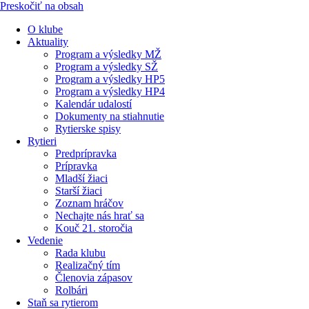
Preskočiť na obsah
O klube
Aktuality
Program a výsledky MŽ
Program a výsledky SŽ
Program a výsledky HP5
Program a výsledky HP4
Kalendár udalostí
Dokumenty na stiahnutie
Rytierske spisy
Rytieri
Predprípravka
Prípravka
Mladší žiaci
Starší žiaci
Zoznam hráčov
Nechajte nás hrať sa
Kouč 21. storočia
Vedenie
Rada klubu
Realizačný tím
Členovia zápasov
Rolbári
Staň sa rytierom