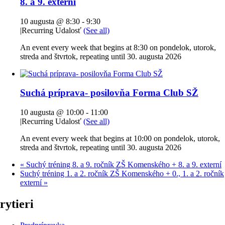
8. a 9. externí
10 augusta @ 8:30
-
9:30
|
Recurring Udalosť
(See all)
An event every week that begins at 8:30 on pondelok, utorok,
streda and štvrtok, repeating until 30. augusta 2026
Suchá príprava- posilovňa Forma Club SŽ
10 augusta @ 10:00
-
11:00
|
Recurring Udalosť
(See all)
An event every week that begins at 10:00 on pondelok, utorok,
streda and štvrtok, repeating until 30. augusta 2026
«
Suchý tréning 8. a 9. ročník ZŠ Komenského + 8. a 9. externí
Suchý tréning 1. a 2. ročník ZŠ Komenského + 0., 1. a 2. ročník
externí
»
rytieri