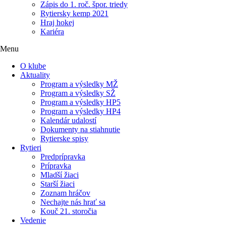
Zápis do 1. roč. špor. triedy
Rytiersky kemp 2021
Hraj hokej
Kariéra
Menu
O klube
Aktuality
Program a výsledky MŽ
Program a výsledky SŽ
Program a výsledky HP5
Program a výsledky HP4
Kalendár udalostí
Dokumenty na stiahnutie
Rytierske spisy
Rytieri
Predprípravka
Prípravka
Mladší žiaci
Starší žiaci
Zoznam hráčov
Nechajte nás hrať sa
Kouč 21. storočia
Vedenie