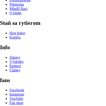
Predprípravka
Prípravka
Mladší žiaci
O klube
Staň sa rytierom
Hraj hokej
Kariéra
Info
Zápasy
Výsledky
Partneri
Články
fans
Facebook
Instagram
YouTube
Fan shop