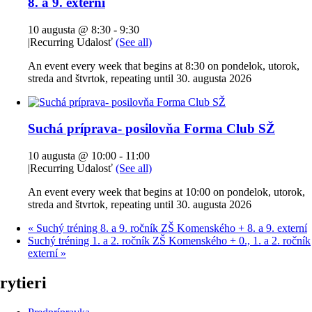
8. a 9. externí
10 augusta @ 8:30
-
9:30
|
Recurring Udalosť
(See all)
An event every week that begins at 8:30 on pondelok, utorok,
streda and štvrtok, repeating until 30. augusta 2026
Suchá príprava- posilovňa Forma Club SŽ
10 augusta @ 10:00
-
11:00
|
Recurring Udalosť
(See all)
An event every week that begins at 10:00 on pondelok, utorok,
streda and štvrtok, repeating until 30. augusta 2026
«
Suchý tréning 8. a 9. ročník ZŠ Komenského + 8. a 9. externí
Suchý tréning 1. a 2. ročník ZŠ Komenského + 0., 1. a 2. ročník
externí
»
rytieri