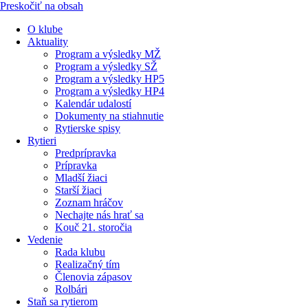
Preskočiť na obsah
O klube
Aktuality
Program a výsledky MŽ
Program a výsledky SŽ
Program a výsledky HP5
Program a výsledky HP4
Kalendár udalostí
Dokumenty na stiahnutie
Rytierske spisy
Rytieri
Predprípravka
Prípravka
Mladší žiaci
Starší žiaci
Zoznam hráčov
Nechajte nás hrať sa
Kouč 21. storočia
Vedenie
Rada klubu
Realizačný tím
Členovia zápasov
Rolbári
Staň sa rytierom