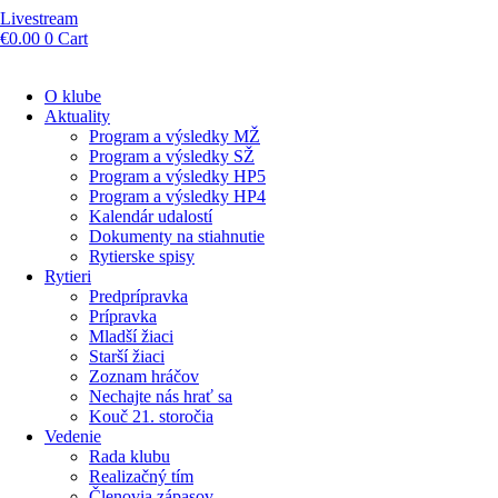
Livestream
€
0.00
0
Cart
O klube
Aktuality
Program a výsledky MŽ
Program a výsledky SŽ
Program a výsledky HP5
Program a výsledky HP4
Kalendár udalostí
Dokumenty na stiahnutie
Rytierske spisy
Rytieri
Predprípravka
Prípravka
Mladší žiaci
Starší žiaci
Zoznam hráčov
Nechajte nás hrať sa
Kouč 21. storočia
Vedenie
Rada klubu
Realizačný tím
Členovia zápasov