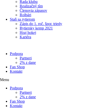
Rada klubu
Realizačný tím
Členovia zápasov
Rolbári
Staň sa rytierom
Zápis do 1. roč. špor. triedy
Rytiersky kemp 2021
Hraj hokej
Kariéra
Podpora
Partneri
2% z dane
Fan Shop
Kontakt
Menu
Podpora
Partneri
2% z dane
Fan Shop
Kontakt