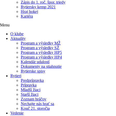
Zápis do 1. roč. špor. triedy
Rytiersky kemp 2021
Hraj hokej
Kariéra
Menu
O klube
Aktuality
Program a výsledky MŽ
Program a výsledky SŽ
Program a výsledky HP5
Program a výsledky HP4
Kalendár udalostí
Dokumenty na stiahnutie
Rytierske spisy
Rytieri
Predprípravka
Prípravka
Mladší žiaci
Starší žiaci
Zoznam hráčov
Nechajte nás hrať sa
Kouč 21. storočia
Vedenie