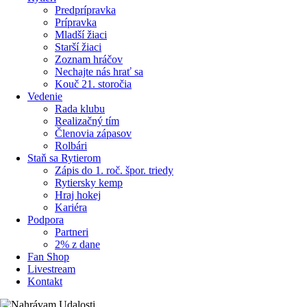
Predprípravka
Prípravka
Mladší žiaci
Starší žiaci
Zoznam hráčov
Nechajte nás hrať sa
Kouč 21. storočia
Vedenie
Rada klubu
Realizačný tím
Členovia zápasov
Rolbári
Staň sa Rytierom
Zápis do 1. roč. špor. triedy
Rytiersky kemp
Hraj hokej
Kariéra
Podpora
Partneri
2% z dane
Fan Shop
Livestream
Kontakt