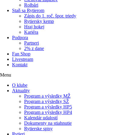
Rolbári
Staň sa Rytierom
Zápis do 1. roč. špor. triedy
Rytiersky kemp
Hraj hokej
Kariéra
Podpora
Partneri
2% z dane
Fan Shop
Livestream
Kontakt
Menu
O klube
Aktuality
Program a výsledky MŽ
Program a výsledky SŽ
Program a výsledky HP5
Program a výsledky HP4
Kalendár udalostí
Dokumenty na stiahnutie
Rytierske spisy
Rytieri