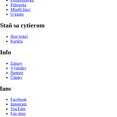
Predprípravka
Prípravka
Mladší žiaci
O klube
Staň sa rytierom
Hraj hokej
Kariéra
Info
Zápasy
Výsledky
Partneri
Články
fans
Facebook
Instagram
YouTube
Fan shop