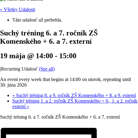
« Všetky Udalosti
Táto udalosť už prebehla.
Suchý tréning 6. a 7. ročník ZŠ
Komenského + 6. a 7. externí
19 mája @ 14:00
-
15:00
|
Recurring Udalosť
(See all)
An event every week that begins at 14:00 on utorok, repeating until
30. júna 2026
«
Suchý tréning 8. a 9. ročník ZŠ Komenského + 8. a 9. externí
Suchý tréning 1. a 2. ročník ZŠ Komenského + 0., 1. a 2. ročník
externí
»
Suchý tréning 6. a 7. ročník ZŠ Komenského + 6. a 7. externí