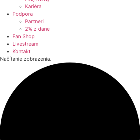
Kariéra
Podpora
Partneri
2% z dane
Fan Shop
Livestream
Kontakt
Načítanie zobrazenia.