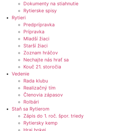
Dokumenty na stiahnutie
Rytierske spisy
Rytieri
Predprípravka
Prípravka
Mladší žiaci
Starší žiaci
Zoznam hráčov
Nechajte nás hrať sa
Kouč 21. storočia
Vedenie
Rada klubu
Realizačný tím
Členovia zápasov
Rolbári
Staň sa Rytierom
Zápis do 1. roč. špor. triedy
Rytiersky kemp
Hraj hokej