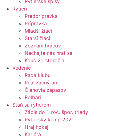
Rytierske spisy
Rytieri
Predprípravka
Prípravka
Mladší žiaci
Starší žiaci
Zoznam hráčov
Nechajte nás hrať sa
Kouč 21. storočia
Vedenie
Rada klubu
Realizačný tím
Členovia zápasov
Rolbári
Staň sa rytierom
Zápis do 1. roč. špor. triedy
Rytiersky kemp 2021
Hraj hokej
Kariéra