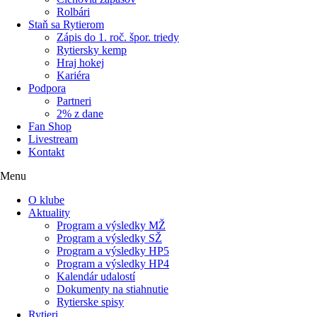
Rolbári
Staň sa Rytierom
Zápis do 1. roč. špor. triedy
Rytiersky kemp
Hraj hokej
Kariéra
Podpora
Partneri
2% z dane
Fan Shop
Livestream
Kontakt
Menu
O klube
Aktuality
Program a výsledky MŽ
Program a výsledky SŽ
Program a výsledky HP5
Program a výsledky HP4
Kalendár udalostí
Dokumenty na stiahnutie
Rytierske spisy
Rytieri