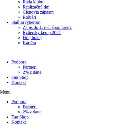
Rada klubu
Realizačný tím
Členovia zápasov
Rolbári
Staň sa rytierom
Zápis do 1. roč. špor. triedy
Rytiersky kemp 2021
Hraj hokej
Kariéra
Podpora
Partneri
2% z dane
Fan Shop
Kontakt
Menu
Podpora
Partneri
2% z dane
Fan Shop
Kontakt