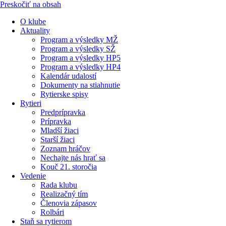
Preskočiť na obsah
O klube
Aktuality
Program a výsledky MŽ
Program a výsledky SŽ
Program a výsledky HP5
Program a výsledky HP4
Kalendár udalostí
Dokumenty na stiahnutie
Rytierske spisy
Rytieri
Predprípravka
Prípravka
Mladší žiaci
Starší žiaci
Zoznam hráčov
Nechajte nás hrať sa
Kouč 21. storočia
Vedenie
Rada klubu
Realizačný tím
Členovia zápasov
Rolbári
Staň sa rytierom