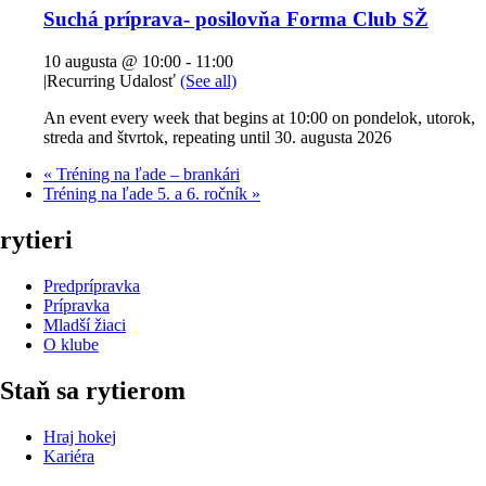
Suchá príprava- posilovňa Forma Club SŽ
10 augusta @ 10:00
-
11:00
|
Recurring Udalosť
(See all)
An event every week that begins at 10:00 on pondelok, utorok,
streda and štvrtok, repeating until 30. augusta 2026
«
Tréning na ľade – brankári
Tréning na ľade 5. a 6. ročník
»
rytieri
Predprípravka
Prípravka
Mladší žiaci
O klube
Staň sa rytierom
Hraj hokej
Kariéra