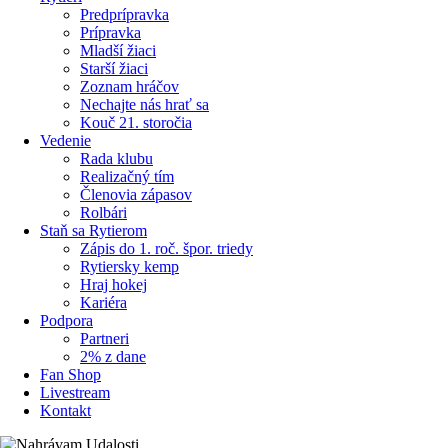
Predprípravka
Prípravka
Mladší žiaci
Starší žiaci
Zoznam hráčov
Nechajte nás hrať sa
Kouč 21. storočia
Vedenie
Rada klubu
Realizačný tím
Členovia zápasov
Rolbári
Staň sa Rytierom
Zápis do 1. roč. špor. triedy
Rytiersky kemp
Hraj hokej
Kariéra
Podpora
Partneri
2% z dane
Fan Shop
Livestream
Kontakt