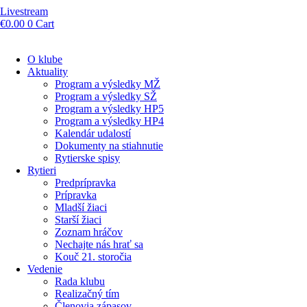
Livestream
€
0.00
0
Cart
O klube
Aktuality
Program a výsledky MŽ
Program a výsledky SŽ
Program a výsledky HP5
Program a výsledky HP4
Kalendár udalostí
Dokumenty na stiahnutie
Rytierske spisy
Rytieri
Predprípravka
Prípravka
Mladší žiaci
Starší žiaci
Zoznam hráčov
Nechajte nás hrať sa
Kouč 21. storočia
Vedenie
Rada klubu
Realizačný tím
Členovia zápasov