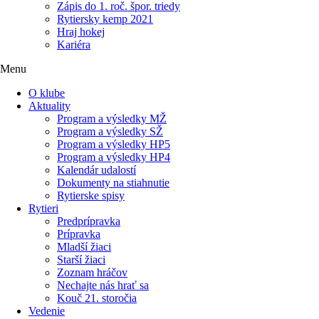
Zápis do 1. roč. špor. triedy
Rytiersky kemp 2021
Hraj hokej
Kariéra
Menu
O klube
Aktuality
Program a výsledky MŽ
Program a výsledky SŽ
Program a výsledky HP5
Program a výsledky HP4
Kalendár udalostí
Dokumenty na stiahnutie
Rytierske spisy
Rytieri
Predprípravka
Prípravka
Mladší žiaci
Starší žiaci
Zoznam hráčov
Nechajte nás hrať sa
Kouč 21. storočia
Vedenie