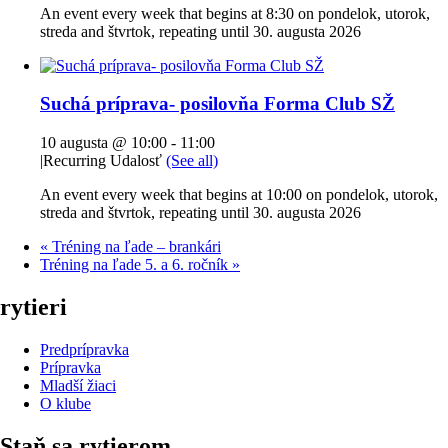
An event every week that begins at 8:30 on pondelok, utorok,
streda and štvrtok, repeating until 30. augusta 2026
Suchá príprava- posilovňa Forma Club SŽ
10 augusta @ 10:00
-
11:00
|
Recurring Udalosť
(See all)
An event every week that begins at 10:00 on pondelok, utorok,
streda and štvrtok, repeating until 30. augusta 2026
«
Tréning na ľade – brankári
Tréning na ľade 5. a 6. ročník
»
rytieri
Predprípravka
Prípravka
Mladší žiaci
O klube
Staň sa rytierom