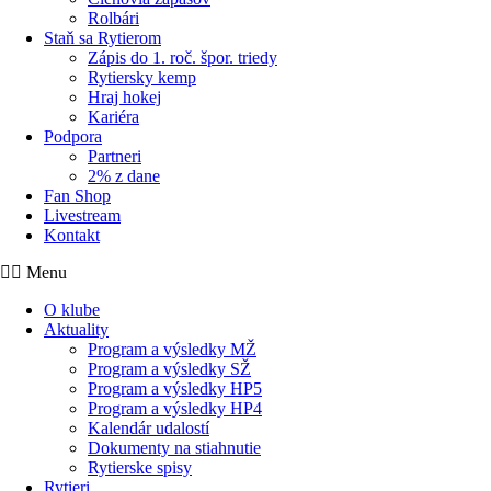
Rolbári
Staň sa Rytierom
Zápis do 1. roč. špor. triedy
Rytiersky kemp
Hraj hokej
Kariéra
Podpora
Partneri
2% z dane
Fan Shop
Livestream
Kontakt
Menu
O klube
Aktuality
Program a výsledky MŽ
Program a výsledky SŽ
Program a výsledky HP5
Program a výsledky HP4
Kalendár udalostí
Dokumenty na stiahnutie
Rytierske spisy
Rytieri