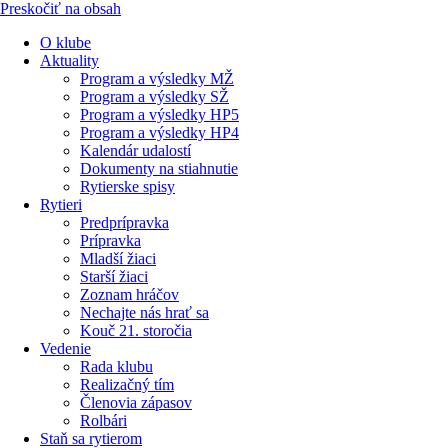
Preskočiť na obsah
O klube
Aktuality
Program a výsledky MŽ
Program a výsledky SŽ
Program a výsledky HP5
Program a výsledky HP4
Kalendár udalostí
Dokumenty na stiahnutie
Rytierske spisy
Rytieri
Predprípravka
Prípravka
Mladší žiaci
Starší žiaci
Zoznam hráčov
Nechajte nás hrať sa
Kouč 21. storočia
Vedenie
Rada klubu
Realizačný tím
Členovia zápasov
Rolbári
Staň sa rytierom