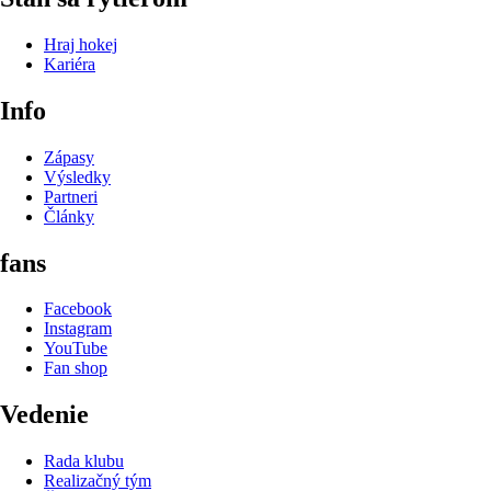
Hraj hokej
Kariéra
Info
Zápasy
Výsledky
Partneri
Články
fans
Facebook
Instagram
YouTube
Fan shop
Vedenie
Rada klubu
Realizačný tým