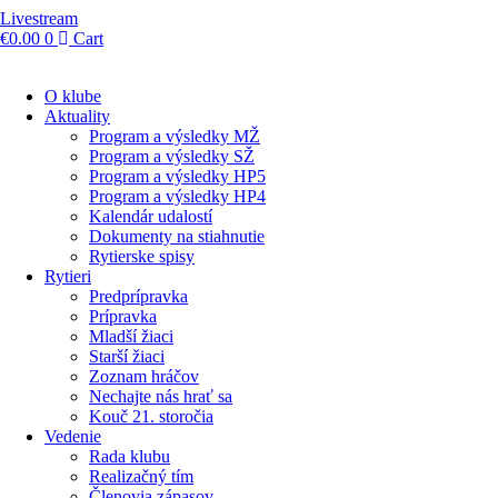
Livestream
€
0.00
0
Cart
O klube
Aktuality
Program a výsledky MŽ
Program a výsledky SŽ
Program a výsledky HP5
Program a výsledky HP4
Kalendár udalostí
Dokumenty na stiahnutie
Rytierske spisy
Rytieri
Predprípravka
Prípravka
Mladší žiaci
Starší žiaci
Zoznam hráčov
Nechajte nás hrať sa
Kouč 21. storočia
Vedenie
Rada klubu
Realizačný tím
Členovia zápasov