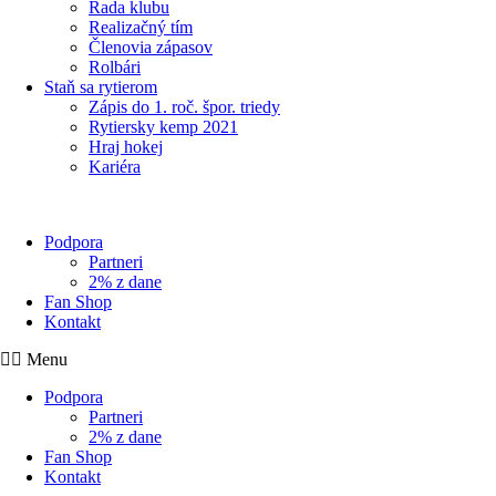
Rada klubu
Realizačný tím
Členovia zápasov
Rolbári
Staň sa rytierom
Zápis do 1. roč. špor. triedy
Rytiersky kemp 2021
Hraj hokej
Kariéra
Podpora
Partneri
2% z dane
Fan Shop
Kontakt
Menu
Podpora
Partneri
2% z dane
Fan Shop
Kontakt