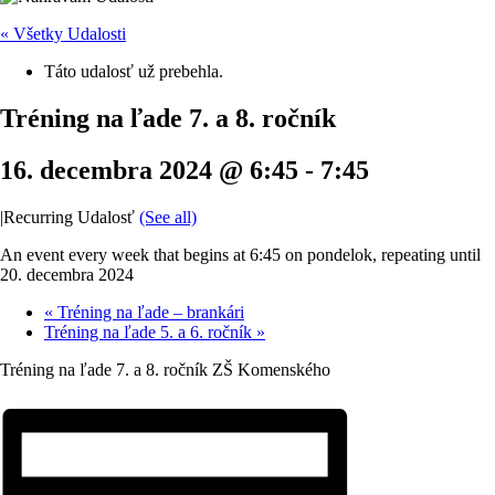
« Všetky Udalosti
Táto udalosť už prebehla.
Tréning na ľade 7. a 8. ročník
16. decembra 2024 @ 6:45
-
7:45
|
Recurring Udalosť
(See all)
An event every week that begins at 6:45 on pondelok, repeating until
20. decembra 2024
«
Tréning na ľade – brankári
Tréning na ľade 5. a 6. ročník
»
Tréning na ľade 7. a 8. ročník ZŠ Komenského