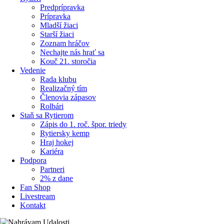
Predprípravka
Prípravka
Mladší žiaci
Starší žiaci
Zoznam hráčov
Nechajte nás hrať sa
Kouč 21. storočia
Vedenie
Rada klubu
Realizačný tím
Členovia zápasov
Rolbári
Staň sa Rytierom
Zápis do 1. roč. špor. triedy
Rytiersky kemp
Hraj hokej
Kariéra
Podpora
Partneri
2% z dane
Fan Shop
Livestream
Kontakt