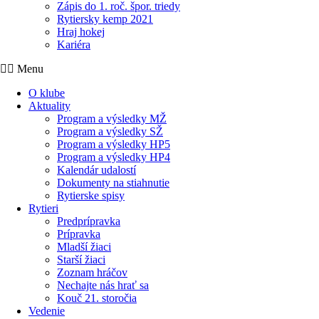
Zápis do 1. roč. špor. triedy
Rytiersky kemp 2021
Hraj hokej
Kariéra
Menu
O klube
Aktuality
Program a výsledky MŽ
Program a výsledky SŽ
Program a výsledky HP5
Program a výsledky HP4
Kalendár udalostí
Dokumenty na stiahnutie
Rytierske spisy
Rytieri
Predprípravka
Prípravka
Mladší žiaci
Starší žiaci
Zoznam hráčov
Nechajte nás hrať sa
Kouč 21. storočia
Vedenie