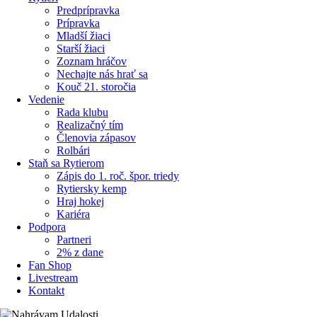
Predprípravka
Prípravka
Mladší žiaci
Starší žiaci
Zoznam hráčov
Nechajte nás hrať sa
Kouč 21. storočia
Vedenie
Rada klubu
Realizačný tím
Členovia zápasov
Rolbári
Staň sa Rytierom
Zápis do 1. roč. špor. triedy
Rytiersky kemp
Hraj hokej
Kariéra
Podpora
Partneri
2% z dane
Fan Shop
Livestream
Kontakt