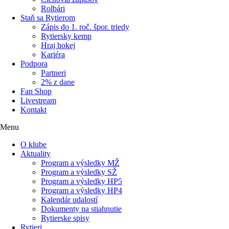
Rolbári
Staň sa Rytierom
Zápis do 1. roč. špor. triedy
Rytiersky kemp
Hraj hokej
Kariéra
Podpora
Partneri
2% z dane
Fan Shop
Livestream
Kontakt
Menu
O klube
Aktuality
Program a výsledky MŽ
Program a výsledky SŽ
Program a výsledky HP5
Program a výsledky HP4
Kalendár udalostí
Dokumenty na stiahnutie
Rytierske spisy
Rytieri