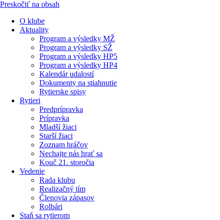
Preskočiť na obsah
O klube
Aktuality
Program a výsledky MŽ
Program a výsledky SŽ
Program a výsledky HP5
Program a výsledky HP4
Kalendár udalostí
Dokumenty na stiahnutie
Rytierske spisy
Rytieri
Predprípravka
Prípravka
Mladší žiaci
Starší žiaci
Zoznam hráčov
Nechajte nás hrať sa
Kouč 21. storočia
Vedenie
Rada klubu
Realizačný tím
Členovia zápasov
Rolbári
Staň sa rytierom