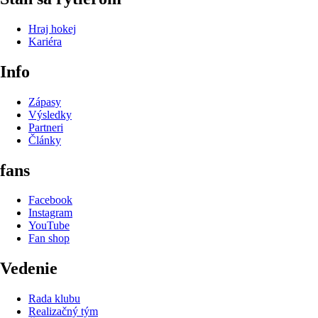
Hraj hokej
Kariéra
Info
Zápasy
Výsledky
Partneri
Články
fans
Facebook
Instagram
YouTube
Fan shop
Vedenie
Rada klubu
Realizačný tým