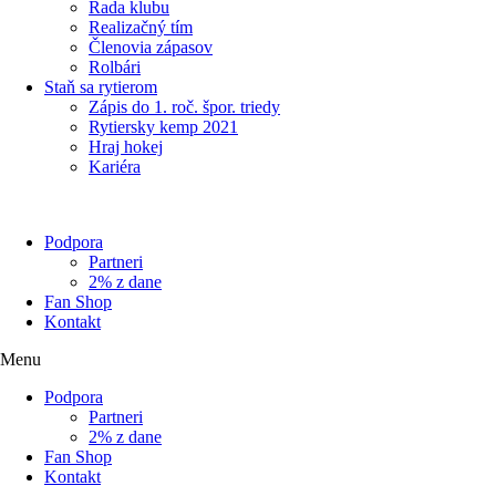
Rada klubu
Realizačný tím
Členovia zápasov
Rolbári
Staň sa rytierom
Zápis do 1. roč. špor. triedy
Rytiersky kemp 2021
Hraj hokej
Kariéra
Podpora
Partneri
2% z dane
Fan Shop
Kontakt
Menu
Podpora
Partneri
2% z dane
Fan Shop
Kontakt