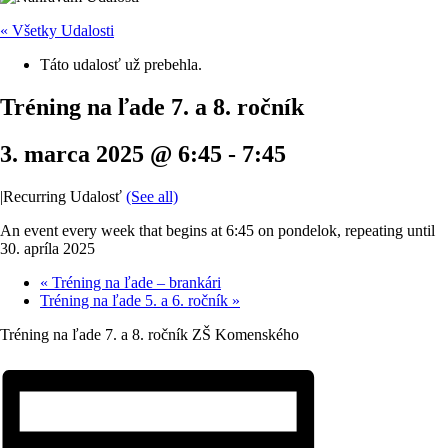
« Všetky Udalosti
Táto udalosť už prebehla.
Tréning na ľade 7. a 8. ročník
3. marca 2025 @ 6:45
-
7:45
|
Recurring Udalosť
(See all)
An event every week that begins at 6:45 on pondelok, repeating until
30. apríla 2025
«
Tréning na ľade – brankári
Tréning na ľade 5. a 6. ročník
»
Tréning na ľade 7. a 8. ročník ZŠ Komenského