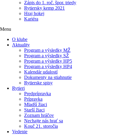
Zápis do 1. roč. špor. triedy
Rytiersky kemp 2021
Hraj hokej
Kariéra
Menu
O klube
Aktuality
Program a výsledky MŽ
Program a výsledky SŽ
Program a výsledky HP5
Program a výsledky HP4
Kalendár udalostí
Dokumenty na stiahnutie
Rytierske spisy
Rytieri
Predprípravka
Prípravka
Mladší žiaci
Starší žiaci
Zoznam hráčov
Nechajte nás hrať sa
Kouč 21. storočia
Vedenie