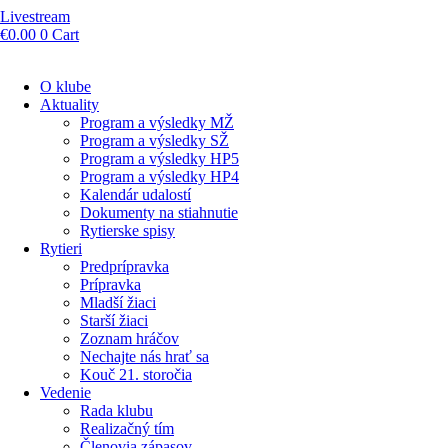
Livestream
€
0.00
0
Cart
O klube
Aktuality
Program a výsledky MŽ
Program a výsledky SŽ
Program a výsledky HP5
Program a výsledky HP4
Kalendár udalostí
Dokumenty na stiahnutie
Rytierske spisy
Rytieri
Predprípravka
Prípravka
Mladší žiaci
Starší žiaci
Zoznam hráčov
Nechajte nás hrať sa
Kouč 21. storočia
Vedenie
Rada klubu
Realizačný tím
Členovia zápasov