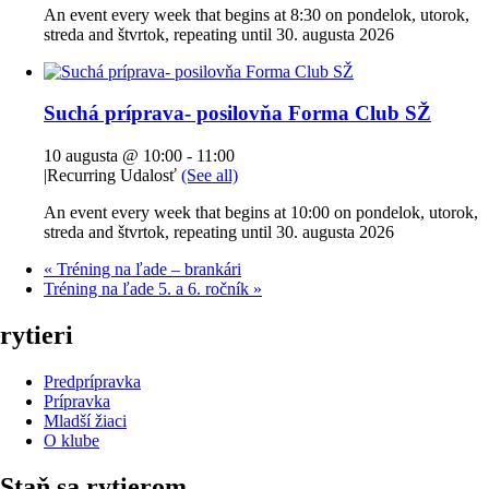
An event every week that begins at 8:30 on pondelok, utorok,
streda and štvrtok, repeating until 30. augusta 2026
Suchá príprava- posilovňa Forma Club SŽ
10 augusta @ 10:00
-
11:00
|
Recurring Udalosť
(See all)
An event every week that begins at 10:00 on pondelok, utorok,
streda and štvrtok, repeating until 30. augusta 2026
«
Tréning na ľade – brankári
Tréning na ľade 5. a 6. ročník
»
rytieri
Predprípravka
Prípravka
Mladší žiaci
O klube
Staň sa rytierom