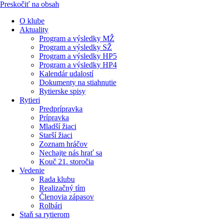
Preskočiť na obsah
O klube
Aktuality
Program a výsledky MŽ
Program a výsledky SŽ
Program a výsledky HP5
Program a výsledky HP4
Kalendár udalostí
Dokumenty na stiahnutie
Rytierske spisy
Rytieri
Predprípravka
Prípravka
Mladší žiaci
Starší žiaci
Zoznam hráčov
Nechajte nás hrať sa
Kouč 21. storočia
Vedenie
Rada klubu
Realizačný tím
Členovia zápasov
Rolbári
Staň sa rytierom