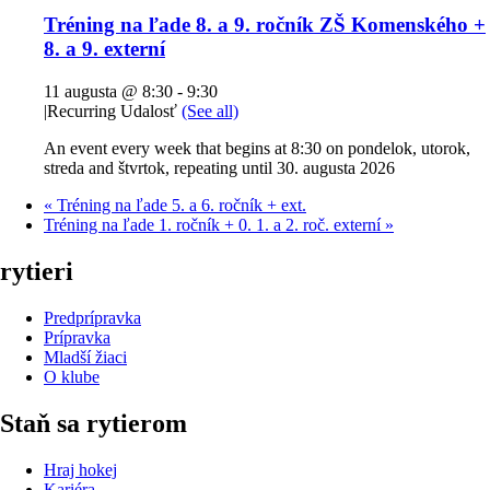
Tréning na ľade 8. a 9. ročník ZŠ Komenského +
8. a 9. externí
11 augusta @ 8:30
-
9:30
|
Recurring Udalosť
(See all)
An event every week that begins at 8:30 on pondelok, utorok,
streda and štvrtok, repeating until 30. augusta 2026
«
Tréning na ľade 5. a 6. ročník + ext.
Tréning na ľade 1. ročník + 0. 1. a 2. roč. externí
»
rytieri
Predprípravka
Prípravka
Mladší žiaci
O klube
Staň sa rytierom
Hraj hokej
Kariéra