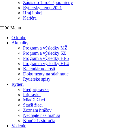
Zápis do 1. roč. špor. triedy
Rytiersky kemp 2021
Hraj hokej
Kariéra
Menu
O klube
Aktuality
Program a výsledky MŽ
Program a výsledky SŽ
Program a výsledky HP5
Program a výsledky HP4
Kalendár udalostí
Dokumenty na stiahnutie
Rytierske spisy
Rytieri
Predprípravka
Prípravka
Mladší žiaci
Starší žiaci
Zoznam hráčov
Nechajte nás hrať sa
Kouč 21. storočia
Vedenie