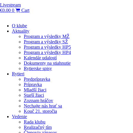
Livestream
€
0.00
0
Cart
O klube
Aktuality
Program a výsledky MŽ
Program a výsledky SŽ
Program a výsledky HP5
Program a výsledky HP4
Kalendár udalostí
Dokumenty na stiahnutie
Rytierske spisy
Rytieri
Predprípravka
Prípravka
Mladší žiaci
Starší žiaci
Zoznam hráčov
Nechajte nás hrať sa
Kouč 21. storočia
Vedenie
Rada klubu
Realizačný tím
Členovia zápasov