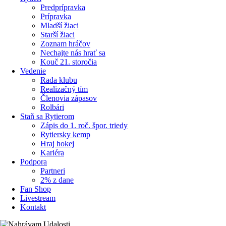
Predprípravka
Prípravka
Mladší žiaci
Starší žiaci
Zoznam hráčov
Nechajte nás hrať sa
Kouč 21. storočia
Vedenie
Rada klubu
Realizačný tím
Členovia zápasov
Rolbári
Staň sa Rytierom
Zápis do 1. roč. špor. triedy
Rytiersky kemp
Hraj hokej
Kariéra
Podpora
Partneri
2% z dane
Fan Shop
Livestream
Kontakt