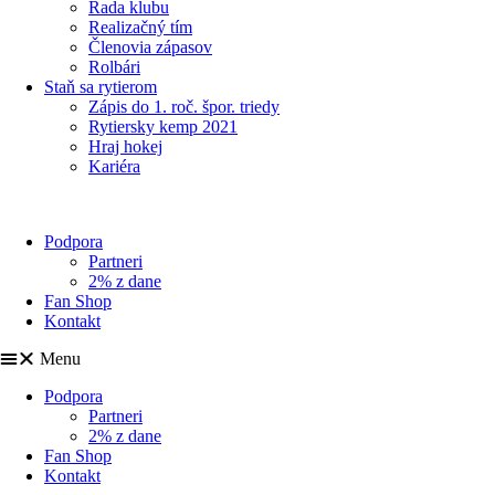
Rada klubu
Realizačný tím
Členovia zápasov
Rolbári
Staň sa rytierom
Zápis do 1. roč. špor. triedy
Rytiersky kemp 2021
Hraj hokej
Kariéra
Podpora
Partneri
2% z dane
Fan Shop
Kontakt
Menu
Podpora
Partneri
2% z dane
Fan Shop
Kontakt