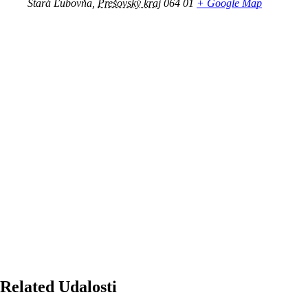
Stará Ľubovňa
,
Prešovský kraj
064 01
+ Google Map
Related Udalosti