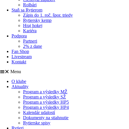
Rolbári
Staň sa Rytierom
Zápis do 1. roč. špor. triedy
Rytiersky kemp
Hraj hokej
Kariéra
Podpora
Partneri
2% z dane
Fan Shop
Livestream
Kontakt
Menu
O klube
Aktuality
Program a výsledky MŽ
Program a výsledky SŽ
Program a výsledky HP5
Program a výsledky HP4
Kalendár udalostí
Dokumenty na stiahnutie
Rytierske spisy
Rytieri