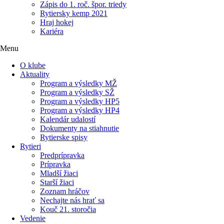
Zápis do 1. roč. špor. triedy
Rytiersky kemp 2021
Hraj hokej
Kariéra
Menu
O klube
Aktuality
Program a výsledky MŽ
Program a výsledky SŽ
Program a výsledky HP5
Program a výsledky HP4
Kalendár udalostí
Dokumenty na stiahnutie
Rytierske spisy
Rytieri
Predprípravka
Prípravka
Mladší žiaci
Starší žiaci
Zoznam hráčov
Nechajte nás hrať sa
Kouč 21. storočia
Vedenie