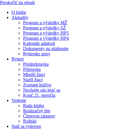
Preskočiť na obsah
O klube
Aktuality
Program a výsledky MŽ
Program a výsledky SŽ
Program a výsledky HP5
Program a výsledky HP4
Kalendár udalostí
Dokumenty na stiahnutie
Rytierske spisy
Rytieri
Predprípravka
Prípravka
Mladší žiaci
Starší žiaci
Zoznam hráčov
Nechajte nás hrať sa
Kouč 21. storočia
Vedenie
Rada klubu
Realizačný tím
Členovia zápasov
Rolbári
Staň sa rytierom