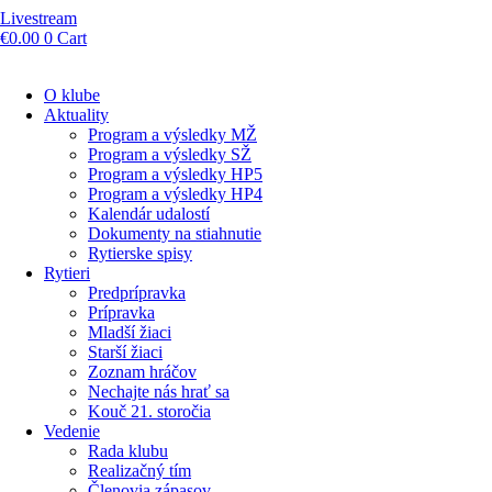
Livestream
€
0.00
0
Cart
O klube
Aktuality
Program a výsledky MŽ
Program a výsledky SŽ
Program a výsledky HP5
Program a výsledky HP4
Kalendár udalostí
Dokumenty na stiahnutie
Rytierske spisy
Rytieri
Predprípravka
Prípravka
Mladší žiaci
Starší žiaci
Zoznam hráčov
Nechajte nás hrať sa
Kouč 21. storočia
Vedenie
Rada klubu
Realizačný tím
Členovia zápasov