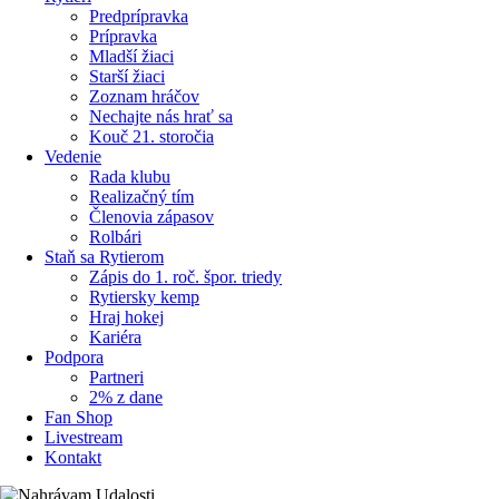
Predprípravka
Prípravka
Mladší žiaci
Starší žiaci
Zoznam hráčov
Nechajte nás hrať sa
Kouč 21. storočia
Vedenie
Rada klubu
Realizačný tím
Členovia zápasov
Rolbári
Staň sa Rytierom
Zápis do 1. roč. špor. triedy
Rytiersky kemp
Hraj hokej
Kariéra
Podpora
Partneri
2% z dane
Fan Shop
Livestream
Kontakt