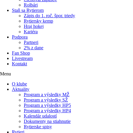
Rolbári
Staň sa Rytierom
Zápis do 1. roč. špor. triedy
Rytiersky kemp
Hraj hokej
Kariéra
Podpora
Partneri
2% z dane
Fan Shop
Livestream
Kontakt
Menu
O klube
Aktuality
Program a výsledky MŽ
Program a výsledky SŽ
Program a výsledky HP5
Program a výsledky HP4
Kalendár udalostí
Dokumenty na stiahnutie
Rytierske spisy
Rytieri