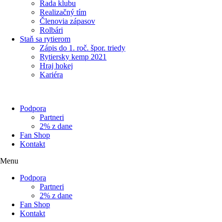
Rada klubu
Realizačný tím
Členovia zápasov
Rolbári
Staň sa rytierom
Zápis do 1. roč. špor. triedy
Rytiersky kemp 2021
Hraj hokej
Kariéra
Podpora
Partneri
2% z dane
Fan Shop
Kontakt
Menu
Podpora
Partneri
2% z dane
Fan Shop
Kontakt