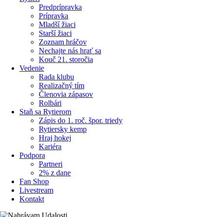
Predprípravka
Prípravka
Mladší žiaci
Starší žiaci
Zoznam hráčov
Nechajte nás hrať sa
Kouč 21. storočia
Vedenie
Rada klubu
Realizačný tím
Členovia zápasov
Rolbári
Staň sa Rytierom
Zápis do 1. roč. špor. triedy
Rytiersky kemp
Hraj hokej
Kariéra
Podpora
Partneri
2% z dane
Fan Shop
Livestream
Kontakt