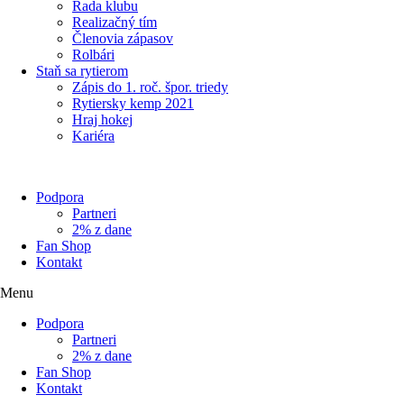
Rada klubu
Realizačný tím
Členovia zápasov
Rolbári
Staň sa rytierom
Zápis do 1. roč. špor. triedy
Rytiersky kemp 2021
Hraj hokej
Kariéra
Podpora
Partneri
2% z dane
Fan Shop
Kontakt
Menu
Podpora
Partneri
2% z dane
Fan Shop
Kontakt