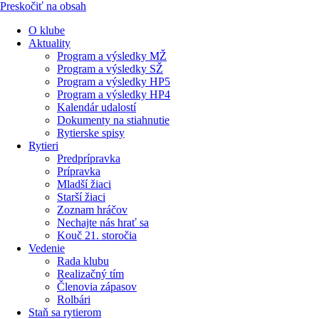
Preskočiť na obsah
O klube
Aktuality
Program a výsledky MŽ
Program a výsledky SŽ
Program a výsledky HP5
Program a výsledky HP4
Kalendár udalostí
Dokumenty na stiahnutie
Rytierske spisy
Rytieri
Predprípravka
Prípravka
Mladší žiaci
Starší žiaci
Zoznam hráčov
Nechajte nás hrať sa
Kouč 21. storočia
Vedenie
Rada klubu
Realizačný tím
Členovia zápasov
Rolbári
Staň sa rytierom