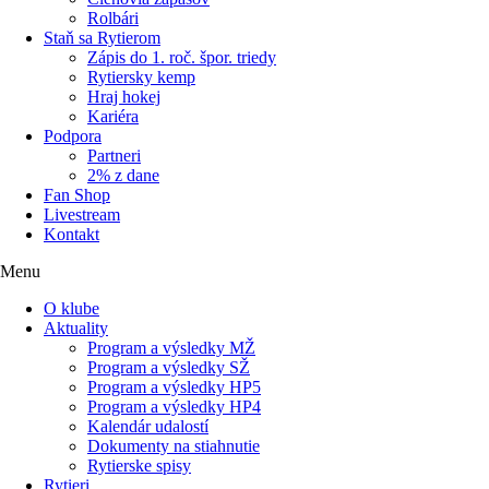
Rolbári
Staň sa Rytierom
Zápis do 1. roč. špor. triedy
Rytiersky kemp
Hraj hokej
Kariéra
Podpora
Partneri
2% z dane
Fan Shop
Livestream
Kontakt
Menu
O klube
Aktuality
Program a výsledky MŽ
Program a výsledky SŽ
Program a výsledky HP5
Program a výsledky HP4
Kalendár udalostí
Dokumenty na stiahnutie
Rytierske spisy
Rytieri