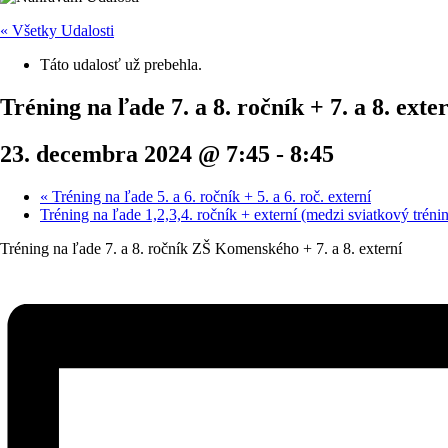
« Všetky Udalosti
Táto udalosť už prebehla.
Tréning na ľade 7. a 8. ročník + 7. a 8. exte
23. decembra 2024 @ 7:45
-
8:45
«
Tréning na ľade 5. a 6. ročník + 5. a 6. roč. externí
Tréning na ľade 1,2,3,4. ročník + externí (medzi sviatkový tréni
Tréning na ľade 7. a 8. ročník ZŠ Komenského + 7. a 8. externí