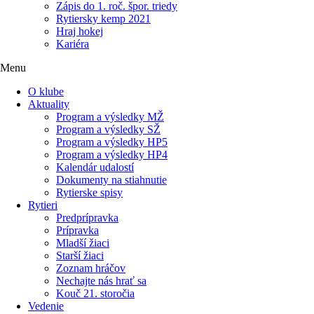
Zápis do 1. roč. špor. triedy
Rytiersky kemp 2021
Hraj hokej
Kariéra
Menu
O klube
Aktuality
Program a výsledky MŽ
Program a výsledky SŽ
Program a výsledky HP5
Program a výsledky HP4
Kalendár udalostí
Dokumenty na stiahnutie
Rytierske spisy
Rytieri
Predprípravka
Prípravka
Mladší žiaci
Starší žiaci
Zoznam hráčov
Nechajte nás hrať sa
Kouč 21. storočia
Vedenie