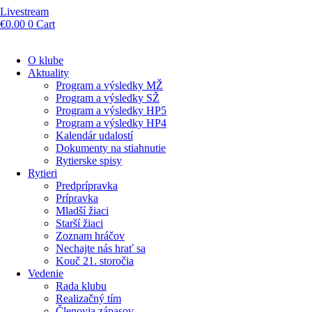
Livestream
€
0.00
0
Cart
O klube
Aktuality
Program a výsledky MŽ
Program a výsledky SŽ
Program a výsledky HP5
Program a výsledky HP4
Kalendár udalostí
Dokumenty na stiahnutie
Rytierske spisy
Rytieri
Predprípravka
Prípravka
Mladší žiaci
Starší žiaci
Zoznam hráčov
Nechajte nás hrať sa
Kouč 21. storočia
Vedenie
Rada klubu
Realizačný tím
Členovia zápasov