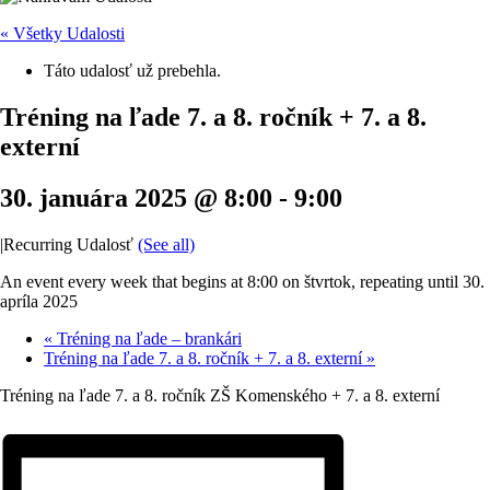
« Všetky Udalosti
Táto udalosť už prebehla.
Tréning na ľade 7. a 8. ročník + 7. a 8.
externí
30. januára 2025 @ 8:00
-
9:00
|
Recurring Udalosť
(See all)
An event every week that begins at 8:00 on štvrtok, repeating until 30.
apríla 2025
«
Tréning na ľade – brankári
Tréning na ľade 7. a 8. ročník + 7. a 8. externí
»
Tréning na ľade 7. a 8. ročník ZŠ Komenského + 7. a 8. externí