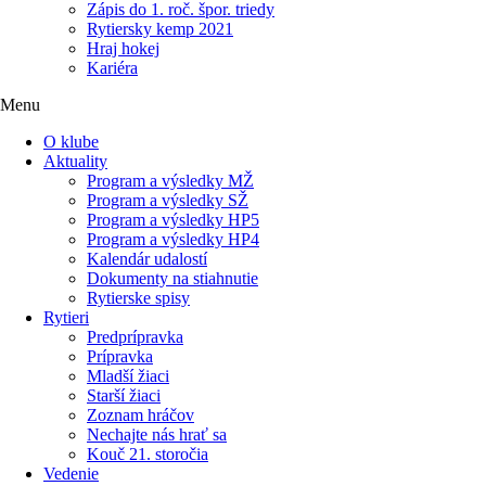
Zápis do 1. roč. špor. triedy
Rytiersky kemp 2021
Hraj hokej
Kariéra
Menu
O klube
Aktuality
Program a výsledky MŽ
Program a výsledky SŽ
Program a výsledky HP5
Program a výsledky HP4
Kalendár udalostí
Dokumenty na stiahnutie
Rytierske spisy
Rytieri
Predprípravka
Prípravka
Mladší žiaci
Starší žiaci
Zoznam hráčov
Nechajte nás hrať sa
Kouč 21. storočia
Vedenie