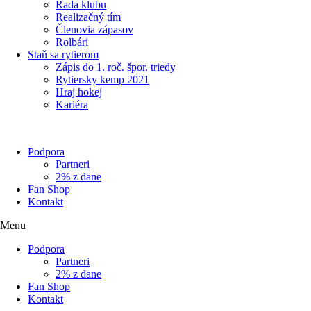
Rada klubu
Realizačný tím
Členovia zápasov
Rolbári
Staň sa rytierom
Zápis do 1. roč. špor. triedy
Rytiersky kemp 2021
Hraj hokej
Kariéra
Podpora
Partneri
2% z dane
Fan Shop
Kontakt
Menu
Podpora
Partneri
2% z dane
Fan Shop
Kontakt