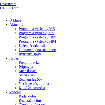
Livestream
€
0.00
0
Cart
O klube
Aktuality
Program a výsledky MŽ
Program a výsledky SŽ
Program a výsledky HP5
Program a výsledky HP4
Kalendár udalostí
Dokumenty na stiahnutie
Rytierske spisy
Rytieri
Predprípravka
Prípravka
Mladší žiaci
Starší žiaci
Zoznam hráčov
Nechajte nás hrať sa
Kouč 21. storočia
Vedenie
Rada klubu
Realizačný tím
Členovia zápasov