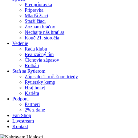
Predprípravka
Prípravka
Mladší žiaci
Starší žiaci
Zoznam hráčov
Nechajte nás hrať sa
Kouč 21. storočia
Vedenie
Rada klubu
Realizačný tím
Členovia zápasov
Rolbári
Staň sa Rytierom
Zápis do 1. roč. špor. triedy
Rytiersky kemp
Hraj hokej
Kariéra
Podpora
Partneri
2% z dane
Fan Shop
Livestream
Kontakt