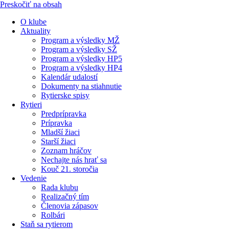
Preskočiť na obsah
O klube
Aktuality
Program a výsledky MŽ
Program a výsledky SŽ
Program a výsledky HP5
Program a výsledky HP4
Kalendár udalostí
Dokumenty na stiahnutie
Rytierske spisy
Rytieri
Predprípravka
Prípravka
Mladší žiaci
Starší žiaci
Zoznam hráčov
Nechajte nás hrať sa
Kouč 21. storočia
Vedenie
Rada klubu
Realizačný tím
Členovia zápasov
Rolbári
Staň sa rytierom