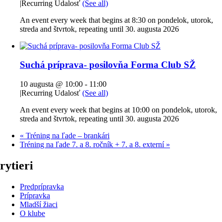
|
Recurring Udalosť
(See all)
An event every week that begins at 8:30 on pondelok, utorok,
streda and štvrtok, repeating until 30. augusta 2026
Suchá príprava- posilovňa Forma Club SŽ
10 augusta @ 10:00
-
11:00
|
Recurring Udalosť
(See all)
An event every week that begins at 10:00 on pondelok, utorok,
streda and štvrtok, repeating until 30. augusta 2026
«
Tréning na ľade – brankári
Tréning na ľade 7. a 8. ročník + 7. a 8. externí
»
rytieri
Predprípravka
Prípravka
Mladší žiaci
O klube