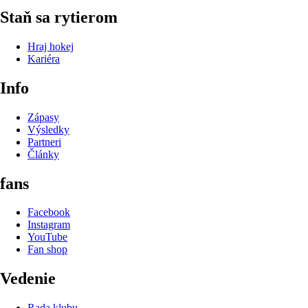
Staň sa rytierom
Hraj hokej
Kariéra
Info
Zápasy
Výsledky
Partneri
Články
fans
Facebook
Instagram
YouTube
Fan shop
Vedenie
Rada klubu