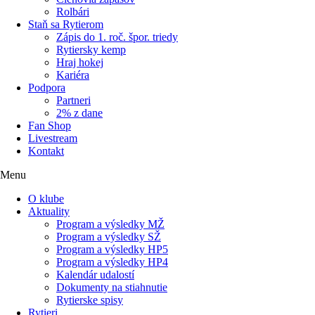
Rolbári
Staň sa Rytierom
Zápis do 1. roč. špor. triedy
Rytiersky kemp
Hraj hokej
Kariéra
Podpora
Partneri
2% z dane
Fan Shop
Livestream
Kontakt
Menu
O klube
Aktuality
Program a výsledky MŽ
Program a výsledky SŽ
Program a výsledky HP5
Program a výsledky HP4
Kalendár udalostí
Dokumenty na stiahnutie
Rytierske spisy
Rytieri