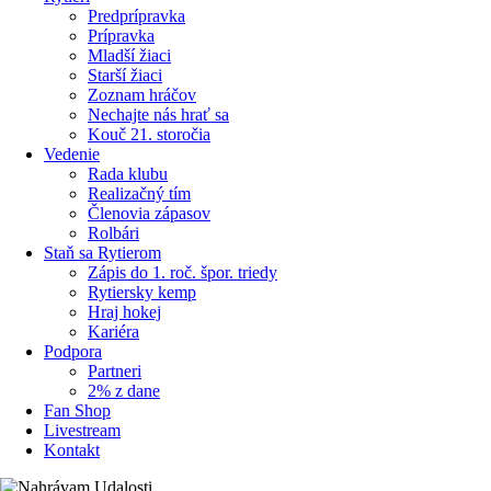
Predprípravka
Prípravka
Mladší žiaci
Starší žiaci
Zoznam hráčov
Nechajte nás hrať sa
Kouč 21. storočia
Vedenie
Rada klubu
Realizačný tím
Členovia zápasov
Rolbári
Staň sa Rytierom
Zápis do 1. roč. špor. triedy
Rytiersky kemp
Hraj hokej
Kariéra
Podpora
Partneri
2% z dane
Fan Shop
Livestream
Kontakt