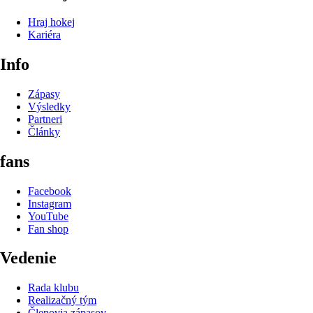
Hraj hokej
Kariéra
Info
Zápasy
Výsledky
Partneri
Články
fans
Facebook
Instagram
YouTube
Fan shop
Vedenie
Rada klubu
Realizačný tým
Členovia zápasov