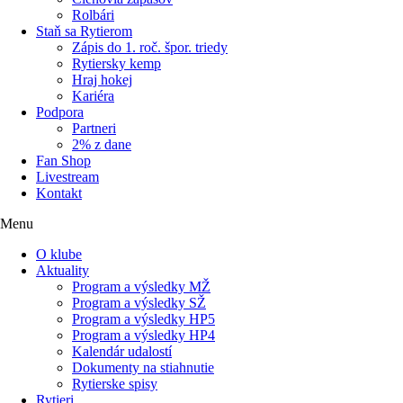
Rolbári
Staň sa Rytierom
Zápis do 1. roč. špor. triedy
Rytiersky kemp
Hraj hokej
Kariéra
Podpora
Partneri
2% z dane
Fan Shop
Livestream
Kontakt
Menu
O klube
Aktuality
Program a výsledky MŽ
Program a výsledky SŽ
Program a výsledky HP5
Program a výsledky HP4
Kalendár udalostí
Dokumenty na stiahnutie
Rytierske spisy
Rytieri