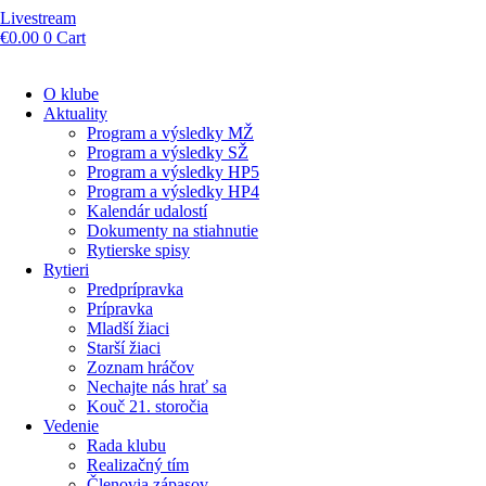
Livestream
€
0.00
0
Cart
O klube
Aktuality
Program a výsledky MŽ
Program a výsledky SŽ
Program a výsledky HP5
Program a výsledky HP4
Kalendár udalostí
Dokumenty na stiahnutie
Rytierske spisy
Rytieri
Predprípravka
Prípravka
Mladší žiaci
Starší žiaci
Zoznam hráčov
Nechajte nás hrať sa
Kouč 21. storočia
Vedenie
Rada klubu
Realizačný tím
Členovia zápasov