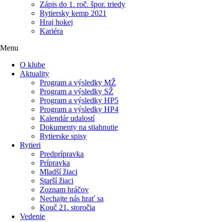
Zápis do 1. roč. špor. triedy
Rytiersky kemp 2021
Hraj hokej
Kariéra
Menu
O klube
Aktuality
Program a výsledky MŽ
Program a výsledky SŽ
Program a výsledky HP5
Program a výsledky HP4
Kalendár udalostí
Dokumenty na stiahnutie
Rytierske spisy
Rytieri
Predprípravka
Prípravka
Mladší žiaci
Starší žiaci
Zoznam hráčov
Nechajte nás hrať sa
Kouč 21. storočia
Vedenie