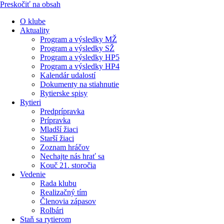
Preskočiť na obsah
O klube
Aktuality
Program a výsledky MŽ
Program a výsledky SŽ
Program a výsledky HP5
Program a výsledky HP4
Kalendár udalostí
Dokumenty na stiahnutie
Rytierske spisy
Rytieri
Predprípravka
Prípravka
Mladší žiaci
Starší žiaci
Zoznam hráčov
Nechajte nás hrať sa
Kouč 21. storočia
Vedenie
Rada klubu
Realizačný tím
Členovia zápasov
Rolbári
Staň sa rytierom