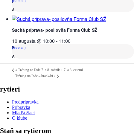
(See all)
Suchá príprava- posilovňa Forma Club SŽ
10 augusta @ 10:00
-
11:00
(See all)
«
Tréning na ľade 7. a 8. ročník + 7. a 8. externí
Tréning na ľade – brankári
»
rytieri
Predprípravka
Prípravka
Mladší žiaci
O klube
Staň sa rytierom