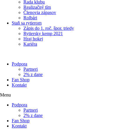
Rada klubu
Realizačný tím
Členovia zápasov
Rolbári
Staň sa rytierom
Zápis do 1. roč. špor. triedy
Rytiersky kemp 2021
Hraj hokej
Kariéra
Podpora
Partneri
2% z dane
Fan Shop
Kontakt
Menu
Podpora
Partneri
2% z dane
Fan Shop
Kontakt