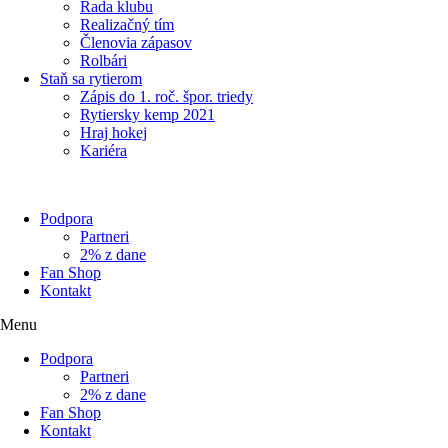
Rada klubu
Realizačný tím
Členovia zápasov
Rolbári
Staň sa rytierom
Zápis do 1. roč. špor. triedy
Rytiersky kemp 2021
Hraj hokej
Kariéra
Podpora
Partneri
2% z dane
Fan Shop
Kontakt
Menu
Podpora
Partneri
2% z dane
Fan Shop
Kontakt