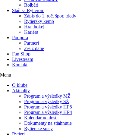
Rolbári
Staň sa Rytierom
Zápis do 1. roč. špor. triedy
Rytiersky kemp
Hraj hokej
Kariéra
Podpora
Partneri
2% z dane
Fan Shop
Livestream
Kontakt
Menu
O klube
Aktuality
Program a výsledky MŽ
Program a výsledky SŽ
Program a výsledky HP5
Program a výsledky HP4
Kalendár udalostí
Dokumenty na stiahnutie
Rytierske spisy
Rytieri