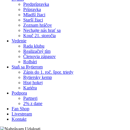
Predprípravka
Prípravka
Mladší žiaci
Starší žiaci
Zoznam hráčov
Nechajte nás hrať sa
Kouč 21. storočia
Vedenie
Rada klubu
Realizačný tím
Členovia zápasov
Rolbári
Staň sa Rytierom
Zápis do 1. roč. špor. triedy
Rytiersky kemp
Hraj hokej
Kariéra
Podpora
Partneri
2% z dane
Fan Shop
Livestream
Kontakt