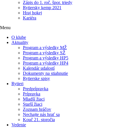
Zápis do 1. roč. špor. triedy
Rytiersky kemp 2021
Hraj hokej
Kariéra
Menu
O klube
Aktuality
Program a výsledky MŽ
Program a výsledky SŽ
Program a výsledky HP5
Program a výsledky HP4
Kalendár udalostí
Dokumenty na stiahnutie
Rytierske spisy
Rytieri
Predprípravka
Prípravka
Mladší žiaci
Starší žiaci
Zoznam hráčov
Nechajte nás hrať sa
Kouč 21. storočia
Vedenie