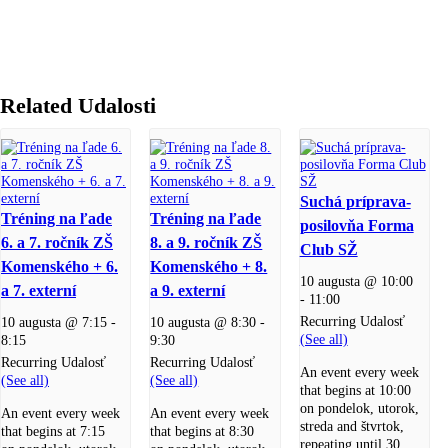
Related Udalosti
Suchá príprava-
Tréning na ľade
Tréning na ľade
posilovňa Forma
6. a 7. ročník ZŠ
8. a 9. ročník ZŠ
Club SŽ
Komenského + 6.
Komenského + 8.
10 augusta @ 10:00
a 7. externí
a 9. externí
-
11:00
Recurring Udalosť
10 augusta @ 7:15
-
10 augusta @ 8:30
-
(See all)
8:15
9:30
Recurring Udalosť
Recurring Udalosť
An event every week
(See all)
(See all)
that begins at 10:00
on pondelok, utorok,
An event every week
An event every week
streda and štvrtok,
that begins at 7:15
that begins at 8:30
repeating until 30.