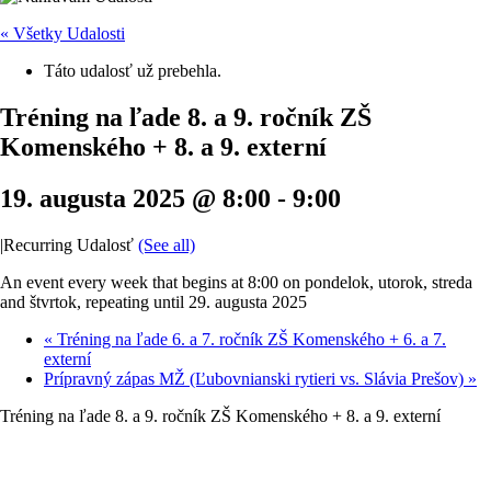
« Všetky Udalosti
Táto udalosť už prebehla.
Tréning na ľade 8. a 9. ročník ZŠ
Komenského + 8. a 9. externí
19. augusta 2025 @ 8:00
-
9:00
|
Recurring Udalosť
(See all)
An event every week that begins at 8:00 on pondelok, utorok, streda
and štvrtok, repeating until 29. augusta 2025
«
Tréning na ľade 6. a 7. ročník ZŠ Komenského + 6. a 7.
externí
Prípravný zápas MŽ (Ľubovnianski rytieri vs. Slávia Prešov)
»
Tréning na ľade 8. a 9. ročník ZŠ Komenského + 8. a 9. externí