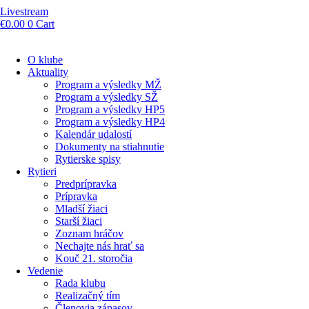
Livestream
€
0.00
0
Cart
O klube
Aktuality
Program a výsledky MŽ
Program a výsledky SŽ
Program a výsledky HP5
Program a výsledky HP4
Kalendár udalostí
Dokumenty na stiahnutie
Rytierske spisy
Rytieri
Predprípravka
Prípravka
Mladší žiaci
Starší žiaci
Zoznam hráčov
Nechajte nás hrať sa
Kouč 21. storočia
Vedenie
Rada klubu
Realizačný tím
Členovia zápasov