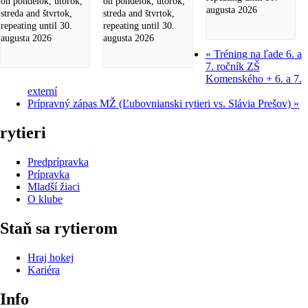
on pondelok, utorok,
on pondelok, utorok,
augusta 2026
streda and štvrtok,
streda and štvrtok,
repeating until 30.
repeating until 30.
augusta 2026
augusta 2026
«
Tréning na ľade 6. a
7. ročník ZŠ
Komenského + 6. a 7.
externí
Prípravný zápas MŽ (Ľubovnianski rytieri vs. Slávia Prešov)
»
rytieri
Predprípravka
Prípravka
Mladší žiaci
O klube
Staň sa rytierom
Hraj hokej
Kariéra
Info