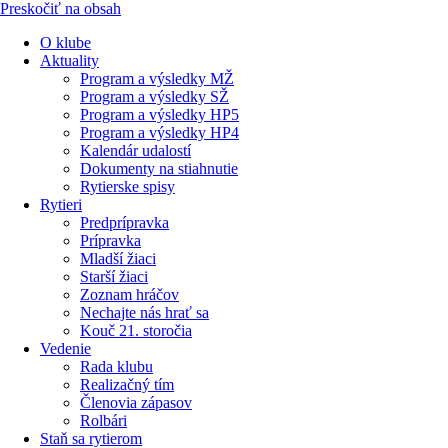
Preskočiť na obsah
O klube
Aktuality
Program a výsledky MŽ
Program a výsledky SŽ
Program a výsledky HP5
Program a výsledky HP4
Kalendár udalostí
Dokumenty na stiahnutie
Rytierske spisy
Rytieri
Predprípravka
Prípravka
Mladší žiaci
Starší žiaci
Zoznam hráčov
Nechajte nás hrať sa
Kouč 21. storočia
Vedenie
Rada klubu
Realizačný tím
Členovia zápasov
Rolbári
Staň sa rytierom