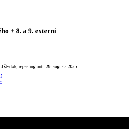
o + 8. a 9. externí
d štvrtok, repeating until 29. augusta 2025
í
»