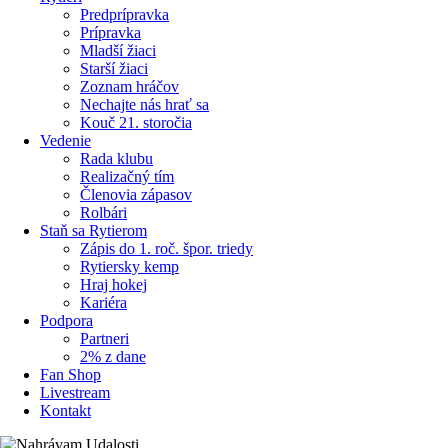
Predprípravka
Prípravka
Mladší žiaci
Starší žiaci
Zoznam hráčov
Nechajte nás hrať sa
Kouč 21. storočia
Vedenie
Rada klubu
Realizačný tím
Členovia zápasov
Rolbári
Staň sa Rytierom
Zápis do 1. roč. špor. triedy
Rytiersky kemp
Hraj hokej
Kariéra
Podpora
Partneri
2% z dane
Fan Shop
Livestream
Kontakt