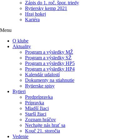
Zápis do 1. roč. špor. triedy
Rytiersky kemp 2021
Hraj hokej
Kariéra
Menu
O klube
Aktuality
Program a výsledky MŽ
Program a výsledky SŽ
Program a výsledky HP5
Program a výsledky HP4
Kalendár udalostí
Dokumenty na stiahnutie
Rytierske spisy
Rytieri
Predprípravka
Prípravka
Mladší žiaci
Starší žiaci
Zoznam hráčov
Nechajte nás hrať sa
Kouč 21. storočia
Vedenie