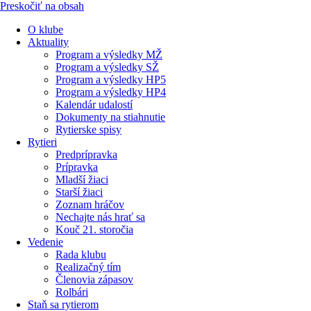
Preskočiť na obsah
O klube
Aktuality
Program a výsledky MŽ
Program a výsledky SŽ
Program a výsledky HP5
Program a výsledky HP4
Kalendár udalostí
Dokumenty na stiahnutie
Rytierske spisy
Rytieri
Predprípravka
Prípravka
Mladší žiaci
Starší žiaci
Zoznam hráčov
Nechajte nás hrať sa
Kouč 21. storočia
Vedenie
Rada klubu
Realizačný tím
Členovia zápasov
Rolbári
Staň sa rytierom