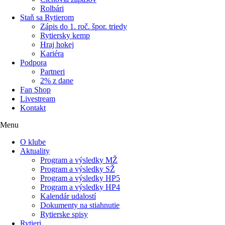
Rolbári
Staň sa Rytierom
Zápis do 1. roč. špor. triedy
Rytiersky kemp
Hraj hokej
Kariéra
Podpora
Partneri
2% z dane
Fan Shop
Livestream
Kontakt
Menu
O klube
Aktuality
Program a výsledky MŽ
Program a výsledky SŽ
Program a výsledky HP5
Program a výsledky HP4
Kalendár udalostí
Dokumenty na stiahnutie
Rytierske spisy
Rytieri