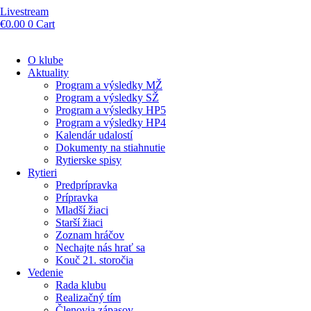
Livestream
€
0.00
0
Cart
O klube
Aktuality
Program a výsledky MŽ
Program a výsledky SŽ
Program a výsledky HP5
Program a výsledky HP4
Kalendár udalostí
Dokumenty na stiahnutie
Rytierske spisy
Rytieri
Predprípravka
Prípravka
Mladší žiaci
Starší žiaci
Zoznam hráčov
Nechajte nás hrať sa
Kouč 21. storočia
Vedenie
Rada klubu
Realizačný tím
Členovia zápasov