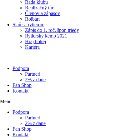
Rada klubu
Realizačný tím
Členovia zápasov
Rolbári
Staň sa rytierom
Zápis do 1. roč. špor. triedy
Rytiersky kemp 2021
Hraj hokej
Kariéra
Podpora
Partneri
2% z dane
Fan Shop
Kontakt
Menu
Podpora
Partneri
2% z dane
Fan Shop
Kontakt