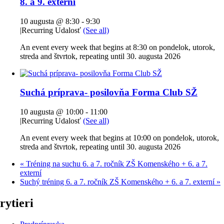
8. a 9. externí
10 augusta @ 8:30
-
9:30
|
Recurring Udalosť
(See all)
An event every week that begins at 8:30 on pondelok, utorok,
streda and štvrtok, repeating until 30. augusta 2026
Suchá príprava- posilovňa Forma Club SŽ
10 augusta @ 10:00
-
11:00
|
Recurring Udalosť
(See all)
An event every week that begins at 10:00 on pondelok, utorok,
streda and štvrtok, repeating until 30. augusta 2026
«
Tréning na suchu 6. a 7. ročník ZŠ Komenského + 6. a 7.
externí
Suchý tréning 6. a 7. ročník ZŠ Komenského + 6. a 7. externí
»
rytieri