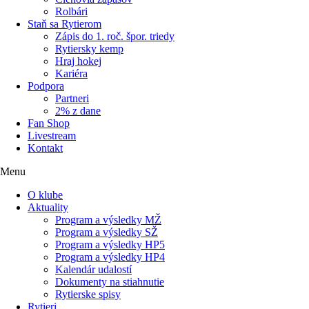
Rolbári
Staň sa Rytierom
Zápis do 1. roč. špor. triedy
Rytiersky kemp
Hraj hokej
Kariéra
Podpora
Partneri
2% z dane
Fan Shop
Livestream
Kontakt
Menu
O klube
Aktuality
Program a výsledky MŽ
Program a výsledky SŽ
Program a výsledky HP5
Program a výsledky HP4
Kalendár udalostí
Dokumenty na stiahnutie
Rytierske spisy
Rytieri