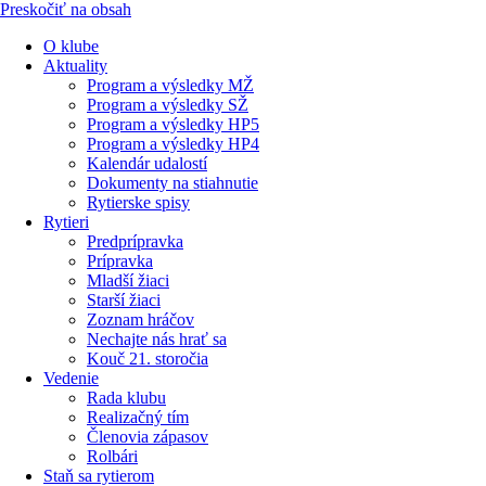
Preskočiť na obsah
O klube
Aktuality
Program a výsledky MŽ
Program a výsledky SŽ
Program a výsledky HP5
Program a výsledky HP4
Kalendár udalostí
Dokumenty na stiahnutie
Rytierske spisy
Rytieri
Predprípravka
Prípravka
Mladší žiaci
Starší žiaci
Zoznam hráčov
Nechajte nás hrať sa
Kouč 21. storočia
Vedenie
Rada klubu
Realizačný tím
Členovia zápasov
Rolbári
Staň sa rytierom