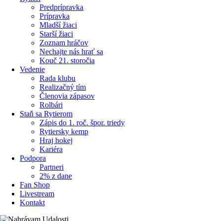
Predprípravka
Prípravka
Mladší žiaci
Starší žiaci
Zoznam hráčov
Nechajte nás hrať sa
Kouč 21. storočia
Vedenie
Rada klubu
Realizačný tím
Členovia zápasov
Rolbári
Staň sa Rytierom
Zápis do 1. roč. špor. triedy
Rytiersky kemp
Hraj hokej
Kariéra
Podpora
Partneri
2% z dane
Fan Shop
Livestream
Kontakt