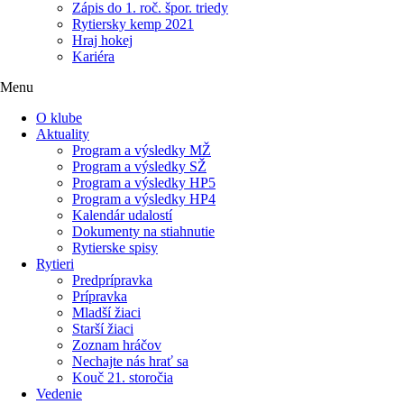
Zápis do 1. roč. špor. triedy
Rytiersky kemp 2021
Hraj hokej
Kariéra
Menu
O klube
Aktuality
Program a výsledky MŽ
Program a výsledky SŽ
Program a výsledky HP5
Program a výsledky HP4
Kalendár udalostí
Dokumenty na stiahnutie
Rytierske spisy
Rytieri
Predprípravka
Prípravka
Mladší žiaci
Starší žiaci
Zoznam hráčov
Nechajte nás hrať sa
Kouč 21. storočia
Vedenie