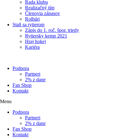
Rada klubu
Realizačný tím
Členovia zápasov
Rolbári
Staň sa rytierom
Zápis do 1. roč. špor. triedy
Rytiersky kemp 2021
Hraj hokej
Kariéra
Podpora
Partneri
2% z dane
Fan Shop
Kontakt
Menu
Podpora
Partneri
2% z dane
Fan Shop
Kontakt