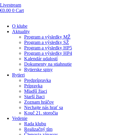
Livestream
€
0.00
0
Cart
O klube
Aktuality
Program a výsledky MŽ
Program a výsledky SŽ
Program a výsledky HP5
Program a výsledky HP4
Kalendár udalostí
Dokumenty na stiahnutie
Rytierske spisy
Rytieri
Predprípravka
Prípravka
Mladší žiaci
Starší žiaci
Zoznam hráčov
Nechajte nás hrať sa
Kouč 21. storočia
Vedenie
Rada klubu
Realizačný tím
Členovia zápasov