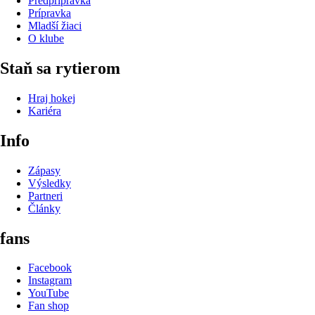
Predprípravka
Prípravka
Mladší žiaci
O klube
Staň sa rytierom
Hraj hokej
Kariéra
Info
Zápasy
Výsledky
Partneri
Články
fans
Facebook
Instagram
YouTube
Fan shop