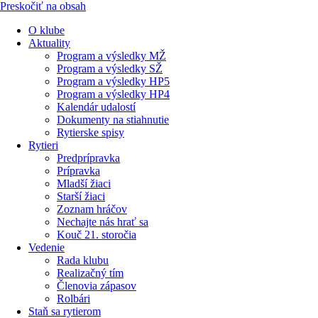
Preskočiť na obsah
O klube
Aktuality
Program a výsledky MŽ
Program a výsledky SŽ
Program a výsledky HP5
Program a výsledky HP4
Kalendár udalostí
Dokumenty na stiahnutie
Rytierske spisy
Rytieri
Predprípravka
Prípravka
Mladší žiaci
Starší žiaci
Zoznam hráčov
Nechajte nás hrať sa
Kouč 21. storočia
Vedenie
Rada klubu
Realizačný tím
Členovia zápasov
Rolbári
Staň sa rytierom