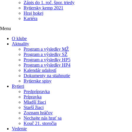
Zápis do 1. roč. špor. triedy
Rytiersky kemp 2021
Hraj hokej
Kariéra
Menu
O klube
Aktuality
Program a výsledky MŽ
Program a výsledky SŽ
Program a výsledky HP5
Program a výsledky HP4
Kalendár udalostí
Dokumenty na stiahnutie
Rytierske spisy
Rytieri
Predprípravka
Prípravka
Mladší žiaci
Starší žiaci
Zoznam hráčov
Nechajte nás hrať sa
Kouč 21. storočia
Vedenie