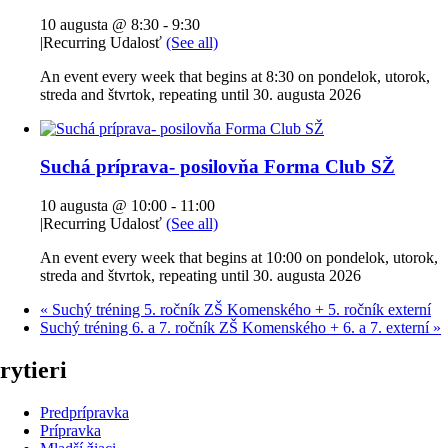
10 augusta @ 8:30
-
9:30
|
Recurring Udalosť
(See all)
An event every week that begins at 8:30 on pondelok, utorok,
streda and štvrtok, repeating until 30. augusta 2026
Suchá príprava- posilovňa Forma Club SŽ
10 augusta @ 10:00
-
11:00
|
Recurring Udalosť
(See all)
An event every week that begins at 10:00 on pondelok, utorok,
streda and štvrtok, repeating until 30. augusta 2026
«
Suchý tréning 5. ročník ZŠ Komenského + 5. ročník externí
Suchý tréning 6. a 7. ročník ZŠ Komenského + 6. a 7. externí
»
rytieri
Predprípravka
Prípravka