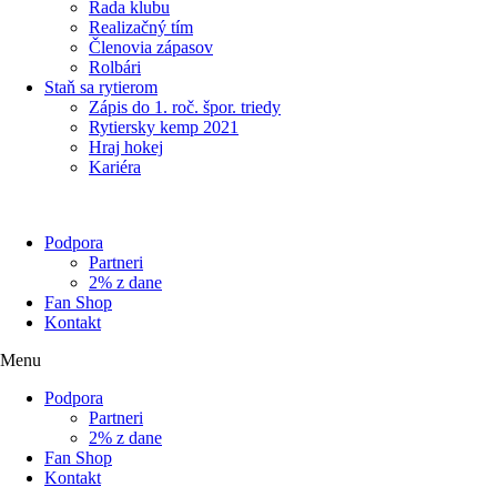
Rada klubu
Realizačný tím
Členovia zápasov
Rolbári
Staň sa rytierom
Zápis do 1. roč. špor. triedy
Rytiersky kemp 2021
Hraj hokej
Kariéra
Podpora
Partneri
2% z dane
Fan Shop
Kontakt
Menu
Podpora
Partneri
2% z dane
Fan Shop
Kontakt