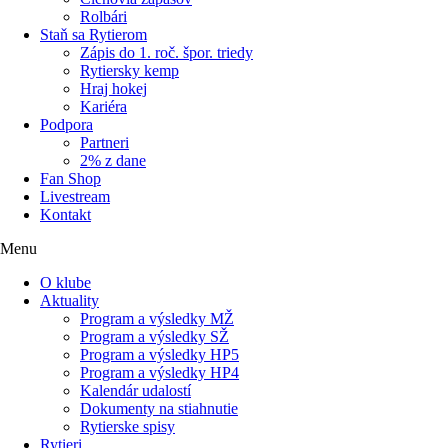
Rolbári
Staň sa Rytierom
Zápis do 1. roč. špor. triedy
Rytiersky kemp
Hraj hokej
Kariéra
Podpora
Partneri
2% z dane
Fan Shop
Livestream
Kontakt
Menu
O klube
Aktuality
Program a výsledky MŽ
Program a výsledky SŽ
Program a výsledky HP5
Program a výsledky HP4
Kalendár udalostí
Dokumenty na stiahnutie
Rytierske spisy
Rytieri