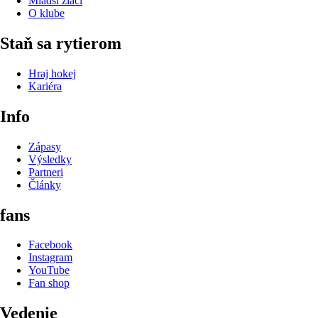
Mladší žiaci
O klube
Staň sa rytierom
Hraj hokej
Kariéra
Info
Zápasy
Výsledky
Partneri
Články
fans
Facebook
Instagram
YouTube
Fan shop
Vedenie