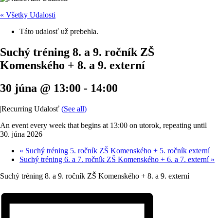
« Všetky Udalosti
Táto udalosť už prebehla.
Suchý tréning 8. a 9. ročník ZŠ
Komenského + 8. a 9. externí
30 júna @ 13:00
-
14:00
|
Recurring Udalosť
(See all)
An event every week that begins at 13:00 on utorok, repeating until
30. júna 2026
«
Suchý tréning 5. ročník ZŠ Komenského + 5. ročník externí
Suchý tréning 6. a 7. ročník ZŠ Komenského + 6. a 7. externí
»
Suchý tréning 8. a 9. ročník ZŠ Komenského + 8. a 9. externí