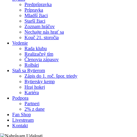
Predprípravka
Prípravka
Mladší žiaci
Starší žiaci
Zoznam hráčov
Nechajte nás hrať sa
Kouč 21. storočia
Vedenie
Rada klubu
Realizačný tím
Členovia zápasov
Rolbári
Staň sa Rytierom
Zápis do 1. roč. špor. triedy
Rytiersky kemp
Hraj hokej
Kariéra
Podpora
Partneri
2% z dane
Fan Shop
Livestream
Kontakt