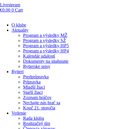
Livestream
€
0.00
0
Cart
O klube
Aktuality
Program a výsledky MŽ
Program a výsledky SŽ
Program a výsledky HP5
Program a výsledky HP4
Kalendár udalostí
Dokumenty na stiahnutie
Rytierske spisy
Rytieri
Predprípravka
Prípravka
Mladší žiaci
Starší žiaci
Zoznam hráčov
Nechajte nás hrať sa
Kouč 21. storočia
Vedenie
Rada klubu
Realizačný tím
Členovia zápasov