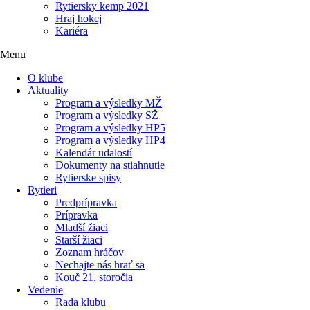
Rytiersky kemp 2021
Hraj hokej
Kariéra
Menu
O klube
Aktuality
Program a výsledky MŽ
Program a výsledky SŽ
Program a výsledky HP5
Program a výsledky HP4
Kalendár udalostí
Dokumenty na stiahnutie
Rytierske spisy
Rytieri
Predprípravka
Prípravka
Mladší žiaci
Starší žiaci
Zoznam hráčov
Nechajte nás hrať sa
Kouč 21. storočia
Vedenie
Rada klubu