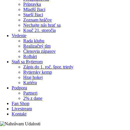
Prípravka
Mladší žiaci
Starší žiaci
Zoznam hráčov
Nechajte nás hrať sa
Kouč 21. storočia
Vedenie
Rada klubu
Realizačný tím
Členovia zápasov
Rolbári
Staň sa Rytierom
Zápis do 1. roč. špor. triedy
Rytiersky kemp
Hraj hokej
Kariéra
Podpora
Partneri
2% z dane
Fan Shop
Livestream
Kontakt