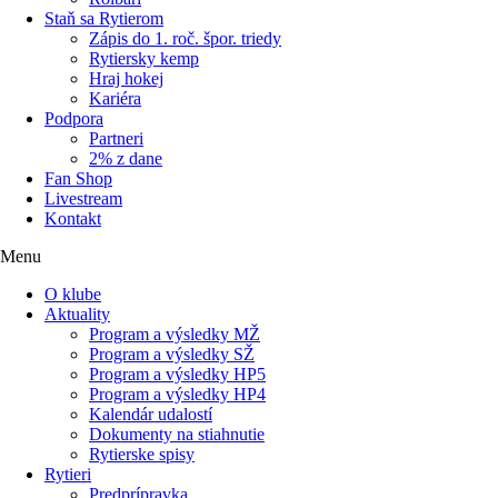
Staň sa Rytierom
Zápis do 1. roč. špor. triedy
Rytiersky kemp
Hraj hokej
Kariéra
Podpora
Partneri
2% z dane
Fan Shop
Livestream
Kontakt
Menu
O klube
Aktuality
Program a výsledky MŽ
Program a výsledky SŽ
Program a výsledky HP5
Program a výsledky HP4
Kalendár udalostí
Dokumenty na stiahnutie
Rytierske spisy
Rytieri
Predprípravka