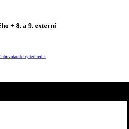
o + 8. a 9. externí
ubovnianski rytieri red
»