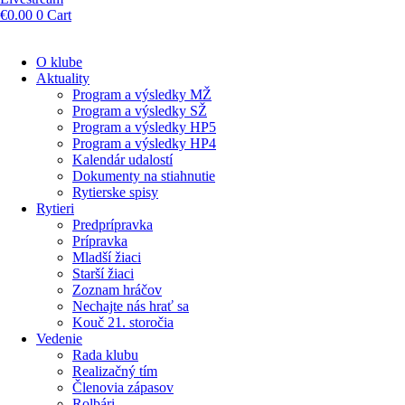
€
0.00
0
Cart
O klube
Aktuality
Program a výsledky MŽ
Program a výsledky SŽ
Program a výsledky HP5
Program a výsledky HP4
Kalendár udalostí
Dokumenty na stiahnutie
Rytierske spisy
Rytieri
Predprípravka
Prípravka
Mladší žiaci
Starší žiaci
Zoznam hráčov
Nechajte nás hrať sa
Kouč 21. storočia
Vedenie
Rada klubu
Realizačný tím
Členovia zápasov
Rolbári