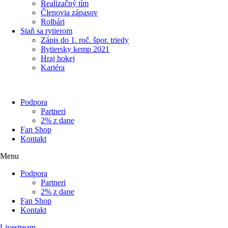
Realizačný tím
Členovia zápasov
Rolbári
Staň sa rytierom
Zápis do 1. roč. špor. triedy
Rytiersky kemp 2021
Hraj hokej
Kariéra
Podpora
Partneri
2% z dane
Fan Shop
Kontakt
Menu
Podpora
Partneri
2% z dane
Fan Shop
Kontakt
Livestream