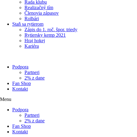
Rada klubu
Realizačný tím
Členovia zápasov
Rolbári
Staň sa rytierom
Zápis do 1. roč. špor. triedy
Rytiersky kemp 2021
Hraj hokej
Kariéra
Podpora
Partneri
2% z dane
Fan Shop
Kontakt
Menu
Podpora
Partneri
2% z dane
Fan Shop
Kontakt