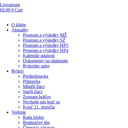
Livestream
€
0.00
0
Cart
O klube
Aktuality
Program a výsledky MŽ
Program a výsledky SŽ
Program a výsledky HP5
Program a výsledky HP4
Kalendár udalostí
Dokumenty na stiahnutie
Rytierske spisy
Rytieri
Predprípravka
Prípravka
Mladší žiaci
Starší žiaci
Zoznam hráčov
Nechajte nás hrať sa
Kouč 21. storočia
Vedenie
Rada klubu
Realizačný tím
Členovia zápasov