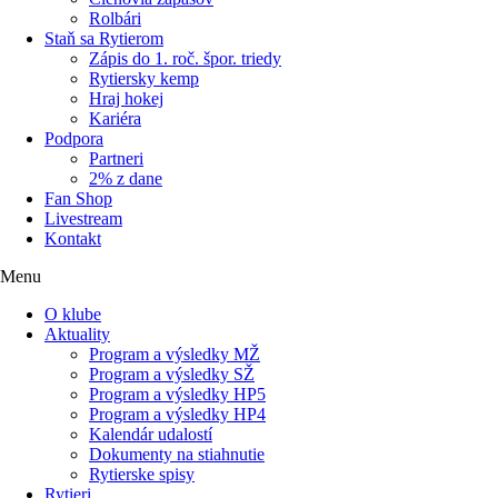
Rolbári
Staň sa Rytierom
Zápis do 1. roč. špor. triedy
Rytiersky kemp
Hraj hokej
Kariéra
Podpora
Partneri
2% z dane
Fan Shop
Livestream
Kontakt
Menu
O klube
Aktuality
Program a výsledky MŽ
Program a výsledky SŽ
Program a výsledky HP5
Program a výsledky HP4
Kalendár udalostí
Dokumenty na stiahnutie
Rytierske spisy
Rytieri