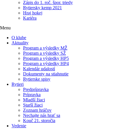
Zápis do 1. roč. špor. triedy
Rytiersky kemp 2021
Hraj hokej
Kariéra
Menu
O klube
Aktuality
Program a výsledky MŽ
Program a výsledky SŽ
Program a výsledky HP5
Program a výsledky HP4
Kalendár udalostí
Dokumenty na stiahnutie
Rytierske spisy
Rytieri
Predprípravka
Prípravka
Mladší žiaci
Starší žiaci
Zoznam hráčov
Nechajte nás hrať sa
Kouč 21. storočia
Vedenie