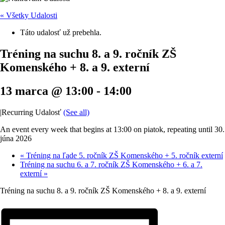
« Všetky Udalosti
Táto udalosť už prebehla.
Tréning na suchu 8. a 9. ročník ZŠ
Komenského + 8. a 9. externí
13 marca @ 13:00
-
14:00
|
Recurring Udalosť
(See all)
An event every week that begins at 13:00 on piatok, repeating until 30.
júna 2026
«
Tréning na ľade 5. ročník ZŠ Komenského + 5. ročník externí
Tréning na suchu 6. a 7. ročník ZŠ Komenského + 6. a 7.
externí
»
Tréning na suchu 8. a 9. ročník ZŠ Komenského + 8. a 9. externí