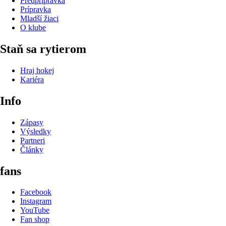
Predprípravka
Prípravka
Mladší žiaci
O klube
Staň sa rytierom
Hraj hokej
Kariéra
Info
Zápasy
Výsledky
Partneri
Články
fans
Facebook
Instagram
YouTube
Fan shop