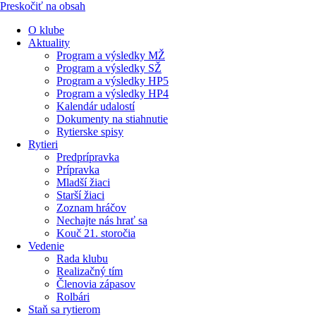
Preskočiť na obsah
O klube
Aktuality
Program a výsledky MŽ
Program a výsledky SŽ
Program a výsledky HP5
Program a výsledky HP4
Kalendár udalostí
Dokumenty na stiahnutie
Rytierske spisy
Rytieri
Predprípravka
Prípravka
Mladší žiaci
Starší žiaci
Zoznam hráčov
Nechajte nás hrať sa
Kouč 21. storočia
Vedenie
Rada klubu
Realizačný tím
Členovia zápasov
Rolbári
Staň sa rytierom