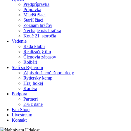
Predprípravka
Prípravka
Mladší žiaci
Starší žiaci
Zoznam hráčov
Nechajte nás hrať sa
Kouč 21. storočia
Vedenie
Rada klubu
Realizačný tím
Členovia zápasov
Rolbári
Staň sa Rytierom
Zápis do 1. roč. špor. triedy
Rytiersky kemp
Hraj hokej
Kariéra
Podpora
Partneri
2% z dane
Fan Shop
Livestream
Kontakt