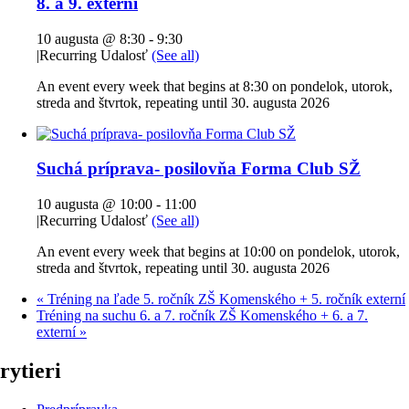
8. a 9. externí
10 augusta @ 8:30
-
9:30
|
Recurring Udalosť
(See all)
An event every week that begins at 8:30 on pondelok, utorok,
streda and štvrtok, repeating until 30. augusta 2026
Suchá príprava- posilovňa Forma Club SŽ
10 augusta @ 10:00
-
11:00
|
Recurring Udalosť
(See all)
An event every week that begins at 10:00 on pondelok, utorok,
streda and štvrtok, repeating until 30. augusta 2026
«
Tréning na ľade 5. ročník ZŠ Komenského + 5. ročník externí
Tréning na suchu 6. a 7. ročník ZŠ Komenského + 6. a 7.
externí
»
rytieri