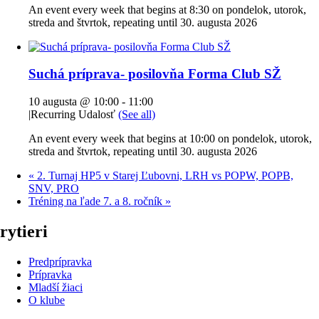
An event every week that begins at 8:30 on pondelok, utorok,
streda and štvrtok, repeating until 30. augusta 2026
Suchá príprava- posilovňa Forma Club SŽ
10 augusta @ 10:00
-
11:00
|
Recurring Udalosť
(See all)
An event every week that begins at 10:00 on pondelok, utorok,
streda and štvrtok, repeating until 30. augusta 2026
«
2. Turnaj HP5 v Starej Ľubovni, LRH vs POPW, POPB,
SNV, PRO
Tréning na ľade 7. a 8. ročník
»
rytieri
Predprípravka
Prípravka
Mladší žiaci
O klube