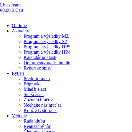
Livestream
€
0.00
0
Cart
O klube
Aktuality
Program a výsledky MŽ
Program a výsledky SŽ
Program a výsledky HP5
Program a výsledky HP4
Kalendár udalostí
Dokumenty na stiahnutie
Rytierske spisy
Rytieri
Predprípravka
Prípravka
Mladší žiaci
Starší žiaci
Zoznam hráčov
Nechajte nás hrať sa
Kouč 21. storočia
Vedenie
Rada klubu
Realizačný tím
Členovia zápasov