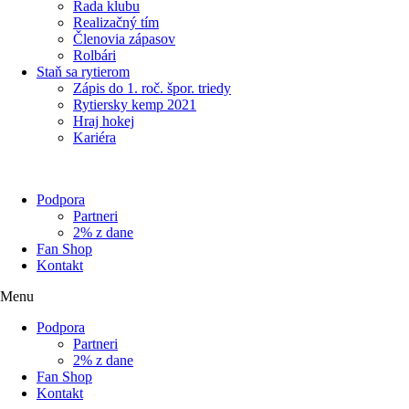
Rada klubu
Realizačný tím
Členovia zápasov
Rolbári
Staň sa rytierom
Zápis do 1. roč. špor. triedy
Rytiersky kemp 2021
Hraj hokej
Kariéra
Podpora
Partneri
2% z dane
Fan Shop
Kontakt
Menu
Podpora
Partneri
2% z dane
Fan Shop
Kontakt