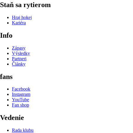
Staň sa rytierom
Hraj hokej
Kariéra
Info
Zápasy
Výsledky
Partneri
Články
fans
Facebook
Instagram
YouTube
Fan shop
Vedenie
Rada klubu