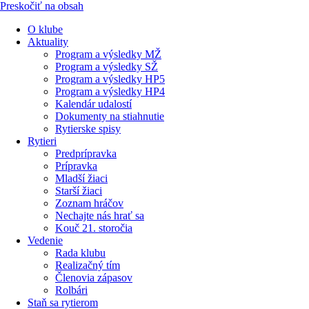
Preskočiť na obsah
O klube
Aktuality
Program a výsledky MŽ
Program a výsledky SŽ
Program a výsledky HP5
Program a výsledky HP4
Kalendár udalostí
Dokumenty na stiahnutie
Rytierske spisy
Rytieri
Predprípravka
Prípravka
Mladší žiaci
Starší žiaci
Zoznam hráčov
Nechajte nás hrať sa
Kouč 21. storočia
Vedenie
Rada klubu
Realizačný tím
Členovia zápasov
Rolbári
Staň sa rytierom