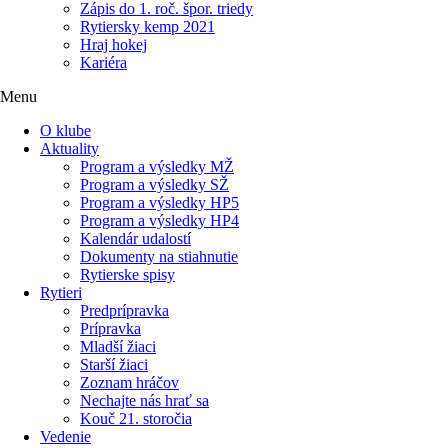
Zápis do 1. roč. špor. triedy
Rytiersky kemp 2021
Hraj hokej
Kariéra
Menu
O klube
Aktuality
Program a výsledky MŽ
Program a výsledky SŽ
Program a výsledky HP5
Program a výsledky HP4
Kalendár udalostí
Dokumenty na stiahnutie
Rytierske spisy
Rytieri
Predprípravka
Prípravka
Mladší žiaci
Starší žiaci
Zoznam hráčov
Nechajte nás hrať sa
Kouč 21. storočia
Vedenie