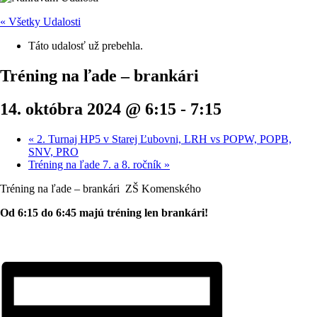
« Všetky Udalosti
Táto udalosť už prebehla.
Tréning na ľade – brankári
14. októbra 2024 @ 6:15
-
7:15
«
2. Turnaj HP5 v Starej Ľubovni, LRH vs POPW, POPB,
SNV, PRO
Tréning na ľade 7. a 8. ročník
»
Tréning na ľade – brankári ZŠ Komenského
Od 6:15 do 6:45 majú tréning len brankári!