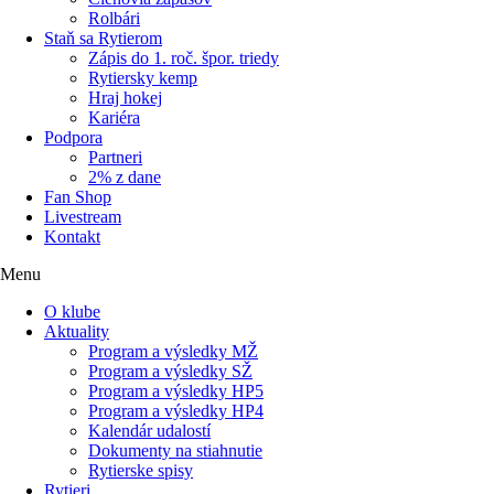
Rolbári
Staň sa Rytierom
Zápis do 1. roč. špor. triedy
Rytiersky kemp
Hraj hokej
Kariéra
Podpora
Partneri
2% z dane
Fan Shop
Livestream
Kontakt
Menu
O klube
Aktuality
Program a výsledky MŽ
Program a výsledky SŽ
Program a výsledky HP5
Program a výsledky HP4
Kalendár udalostí
Dokumenty na stiahnutie
Rytierske spisy
Rytieri