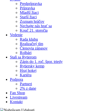
Predprípravka
Prípravka
Mladší žiaci
Starší žiaci
Zoznam hráčov
Nechajte nás hrať sa
Kouč 21. storočia
Vedenie
Rada klubu
Realizačný tím
Členovia zápasov
Rolbári
Staň sa Rytierom
Zápis do 1. roč. špor. triedy
Rytiersky kemp
Hraj hokej
Kariéra
Podpora
Partneri
2% z dane
Fan Shop
Livestream
Kontakt