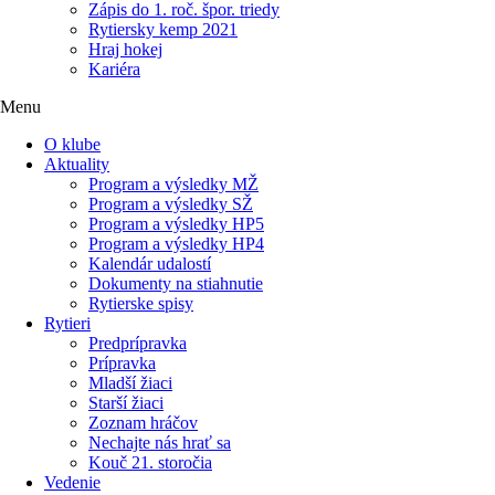
Zápis do 1. roč. špor. triedy
Rytiersky kemp 2021
Hraj hokej
Kariéra
Menu
O klube
Aktuality
Program a výsledky MŽ
Program a výsledky SŽ
Program a výsledky HP5
Program a výsledky HP4
Kalendár udalostí
Dokumenty na stiahnutie
Rytierske spisy
Rytieri
Predprípravka
Prípravka
Mladší žiaci
Starší žiaci
Zoznam hráčov
Nechajte nás hrať sa
Kouč 21. storočia
Vedenie