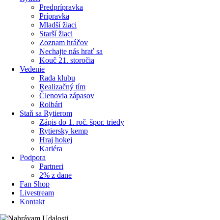
Predprípravka
Prípravka
Mladší žiaci
Starší žiaci
Zoznam hráčov
Nechajte nás hrať sa
Kouč 21. storočia
Vedenie
Rada klubu
Realizačný tím
Členovia zápasov
Rolbári
Staň sa Rytierom
Zápis do 1. roč. špor. triedy
Rytiersky kemp
Hraj hokej
Kariéra
Podpora
Partneri
2% z dane
Fan Shop
Livestream
Kontakt