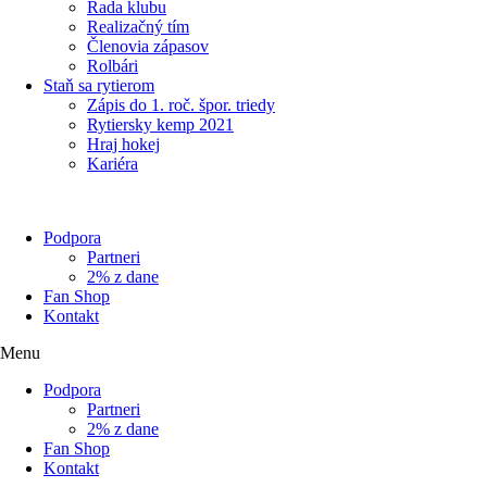
Rada klubu
Realizačný tím
Členovia zápasov
Rolbári
Staň sa rytierom
Zápis do 1. roč. špor. triedy
Rytiersky kemp 2021
Hraj hokej
Kariéra
Podpora
Partneri
2% z dane
Fan Shop
Kontakt
Menu
Podpora
Partneri
2% z dane
Fan Shop
Kontakt