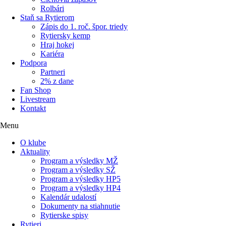
Rolbári
Staň sa Rytierom
Zápis do 1. roč. špor. triedy
Rytiersky kemp
Hraj hokej
Kariéra
Podpora
Partneri
2% z dane
Fan Shop
Livestream
Kontakt
Menu
O klube
Aktuality
Program a výsledky MŽ
Program a výsledky SŽ
Program a výsledky HP5
Program a výsledky HP4
Kalendár udalostí
Dokumenty na stiahnutie
Rytierske spisy
Rytieri