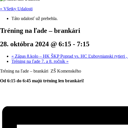
« Všetky Udalosti
Táto udalosť už prebehla.
Tréning na ľade – brankári
28. októbra 2024 @ 6:15
-
7:15
«
Zápas 8.kolo – HK ŠKP Poprad vs. HC Ľubovnianski rytieri , ml
Tréning na ľade 7. a 8. ročník
»
Tréning na ľade – brankári ZŠ Komenského
Od 6:15 do 6:45 majú tréning len brankári!