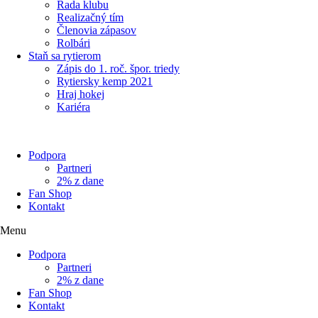
Rada klubu
Realizačný tím
Členovia zápasov
Rolbári
Staň sa rytierom
Zápis do 1. roč. špor. triedy
Rytiersky kemp 2021
Hraj hokej
Kariéra
Podpora
Partneri
2% z dane
Fan Shop
Kontakt
Menu
Podpora
Partneri
2% z dane
Fan Shop
Kontakt