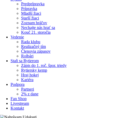
Predprípravka
Prípravka
Mladší žiaci
Starší žiaci
Zoznam hráčov
Nechajte nás hrať sa
Kouč 21. storočia
Vedenie
Rada klubu
Realizačný tím
Členovia zápasov
Rolbári
Staň sa Rytierom
Zápis do 1. roč. špor. triedy
Rytiersky kemp
Hraj hokej
Kariéra
Podpora
Partneri
2% z dane
Fan Shop
Livestream
Kontakt