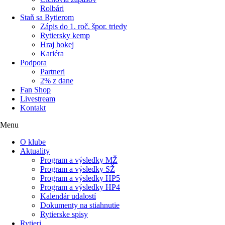
Rolbári
Staň sa Rytierom
Zápis do 1. roč. špor. triedy
Rytiersky kemp
Hraj hokej
Kariéra
Podpora
Partneri
2% z dane
Fan Shop
Livestream
Kontakt
Menu
O klube
Aktuality
Program a výsledky MŽ
Program a výsledky SŽ
Program a výsledky HP5
Program a výsledky HP4
Kalendár udalostí
Dokumenty na stiahnutie
Rytierske spisy
Rytieri