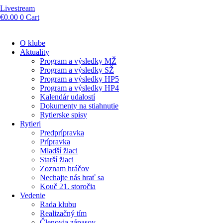
Livestream
€
0.00
0
Cart
O klube
Aktuality
Program a výsledky MŽ
Program a výsledky SŽ
Program a výsledky HP5
Program a výsledky HP4
Kalendár udalostí
Dokumenty na stiahnutie
Rytierske spisy
Rytieri
Predprípravka
Prípravka
Mladší žiaci
Starší žiaci
Zoznam hráčov
Nechajte nás hrať sa
Kouč 21. storočia
Vedenie
Rada klubu
Realizačný tím
Členovia zápasov