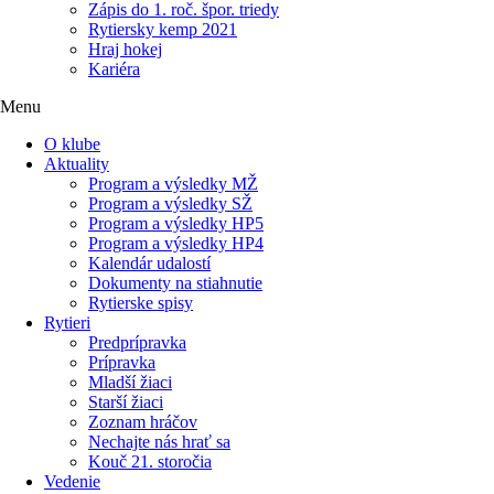
Zápis do 1. roč. špor. triedy
Rytiersky kemp 2021
Hraj hokej
Kariéra
Menu
O klube
Aktuality
Program a výsledky MŽ
Program a výsledky SŽ
Program a výsledky HP5
Program a výsledky HP4
Kalendár udalostí
Dokumenty na stiahnutie
Rytierske spisy
Rytieri
Predprípravka
Prípravka
Mladší žiaci
Starší žiaci
Zoznam hráčov
Nechajte nás hrať sa
Kouč 21. storočia
Vedenie