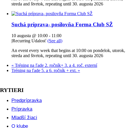
streda and štvrtok, repeating until 30. augusta 2026
Suchá príprava- posilovňa Forma Club SŽ
10 augusta @ 10:00
-
11:00
|
Recurring Udalosť
(See all)
An event every week that begins at 10:00 on pondelok, utorok,
streda and štvrtok, repeating until 30. augusta 2026
«
Tréning na ľade 2. ročník+ 3. a 4. roč. externí
Tréning na ľade 5. a 6. ročník + ext.
»
RYTIERI
Predprípravka
Prípravka
Mladší žiaci
O klube