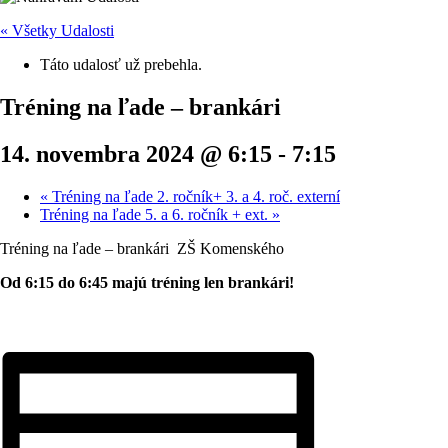
« Všetky Udalosti
Táto udalosť už prebehla.
Tréning na ľade – brankári
14. novembra 2024 @ 6:15
-
7:15
«
Tréning na ľade 2. ročník+ 3. a 4. roč. externí
Tréning na ľade 5. a 6. ročník + ext.
»
Tréning na ľade – brankári ZŠ Komenského
Od 6:15 do 6:45 majú tréning len brankári!