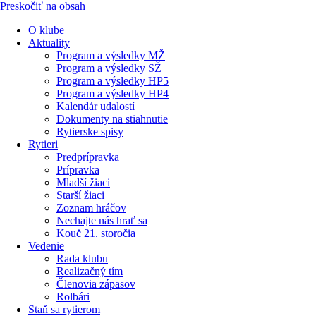
Preskočiť na obsah
O klube
Aktuality
Program a výsledky MŽ
Program a výsledky SŽ
Program a výsledky HP5
Program a výsledky HP4
Kalendár udalostí
Dokumenty na stiahnutie
Rytierske spisy
Rytieri
Predprípravka
Prípravka
Mladší žiaci
Starší žiaci
Zoznam hráčov
Nechajte nás hrať sa
Kouč 21. storočia
Vedenie
Rada klubu
Realizačný tím
Členovia zápasov
Rolbári
Staň sa rytierom