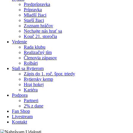
Predprípravka
Prípravka
Mladší žiaci
Starší žiaci
Zoznam hráčov
Nechajte nás hrať sa
Kouč 21. storočia
Vedenie
Rada klubu
Realizačný tím
Členovia zápasov
Rolbári
Staň sa Rytierom
Zápis do 1. roč. špor. triedy
Rytiersky kemp
Hraj hokej
Kariéra
Podpora
Partneri
2% z dane
Fan Shop
Livestream
Kontakt