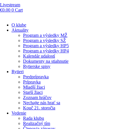
Livestream
€
0.00
0
Cart
O klube
Aktuality
Program a výsledky MŽ
Program a výsledky SŽ
Program a výsledky HP5
Program a výsledky HP4
Kalendár udalostí
Dokumenty na stiahnutie
Rytierske spisy
Rytieri
Predprípravka
Prípravka
Mladší žiaci
Starší žiaci
Zoznam hráčov
Nechajte nás hrať sa
Kouč 21. storočia
Vedenie
Rada klubu
Realizačný tím
Členovia zápasov