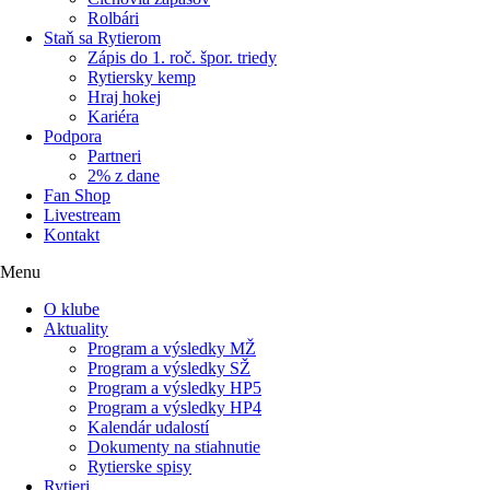
Rolbári
Staň sa Rytierom
Zápis do 1. roč. špor. triedy
Rytiersky kemp
Hraj hokej
Kariéra
Podpora
Partneri
2% z dane
Fan Shop
Livestream
Kontakt
Menu
O klube
Aktuality
Program a výsledky MŽ
Program a výsledky SŽ
Program a výsledky HP5
Program a výsledky HP4
Kalendár udalostí
Dokumenty na stiahnutie
Rytierske spisy
Rytieri