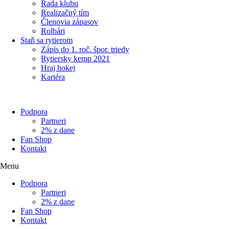
Rada klubu
Realizačný tím
Členovia zápasov
Rolbári
Staň sa rytierom
Zápis do 1. roč. špor. triedy
Rytiersky kemp 2021
Hraj hokej
Kariéra
Podpora
Partneri
2% z dane
Fan Shop
Kontakt
Menu
Podpora
Partneri
2% z dane
Fan Shop
Kontakt