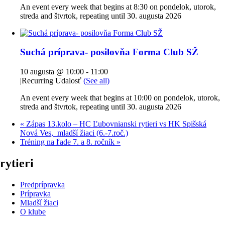
An event every week that begins at 8:30 on pondelok, utorok,
streda and štvrtok, repeating until 30. augusta 2026
Suchá príprava- posilovňa Forma Club SŽ
10 augusta @ 10:00
-
11:00
|
Recurring Udalosť
(See all)
An event every week that begins at 10:00 on pondelok, utorok,
streda and štvrtok, repeating until 30. augusta 2026
«
Zápas 13.kolo – HC Ľubovnianski rytieri vs HK Spišská
Nová Ves, mladší žiaci (6.-7.roč.)
Tréning na ľade 7. a 8. ročník
»
rytieri
Predprípravka
Prípravka
Mladší žiaci
O klube