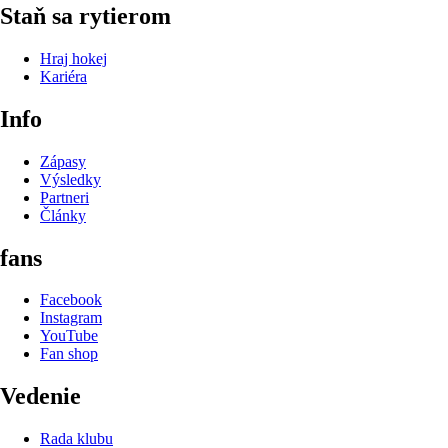
Staň sa rytierom
Hraj hokej
Kariéra
Info
Zápasy
Výsledky
Partneri
Články
fans
Facebook
Instagram
YouTube
Fan shop
Vedenie
Rada klubu