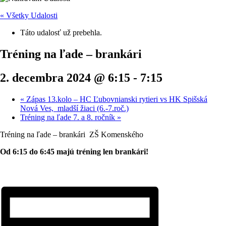
« Všetky Udalosti
Táto udalosť už prebehla.
Tréning na ľade – brankári
2. decembra 2024 @ 6:15
-
7:15
«
Zápas 13.kolo – HC Ľubovnianski rytieri vs HK Spišská
Nová Ves, mladší žiaci (6.-7.roč.)
Tréning na ľade 7. a 8. ročník
»
Tréning na ľade – brankári ZŠ Komenského
Od 6:15 do 6:45 majú tréning len brankári!