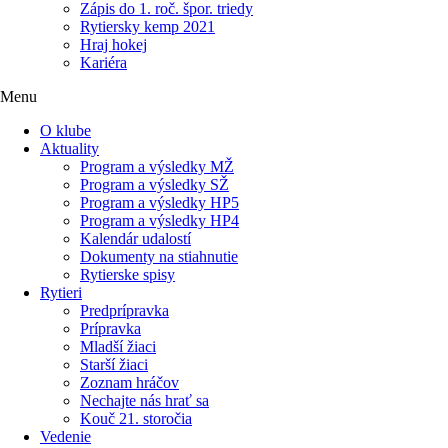
Zápis do 1. roč. špor. triedy
Rytiersky kemp 2021
Hraj hokej
Kariéra
Menu
O klube
Aktuality
Program a výsledky MŽ
Program a výsledky SŽ
Program a výsledky HP5
Program a výsledky HP4
Kalendár udalostí
Dokumenty na stiahnutie
Rytierske spisy
Rytieri
Predprípravka
Prípravka
Mladší žiaci
Starší žiaci
Zoznam hráčov
Nechajte nás hrať sa
Kouč 21. storočia
Vedenie