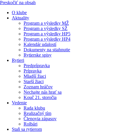
Preskočiť na obsah
O klube
Aktuality
Program a výsledky MŽ
Program a výsledky SŽ
Program a výsledky HP5
Program a výsledky HP4
Kalendár udalostí
Dokumenty na stiahnutie
Rytierske spisy
Rytieri
Predprípravka
Prípravka
Mladší žiaci
Starší žiaci
Zoznam hráčov
Nechajte nás hrať sa
Kouč 21. storočia
Vedenie
Rada klubu
Realizačný tím
Členovia zápasov
Rolbári
Staň sa rytierom