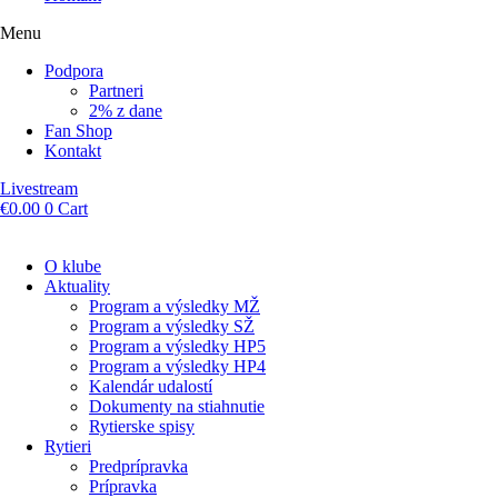
Menu
Podpora
Partneri
2% z dane
Fan Shop
Kontakt
Livestream
€
0.00
0
Cart
O klube
Aktuality
Program a výsledky MŽ
Program a výsledky SŽ
Program a výsledky HP5
Program a výsledky HP4
Kalendár udalostí
Dokumenty na stiahnutie
Rytierske spisy
Rytieri
Predprípravka
Prípravka