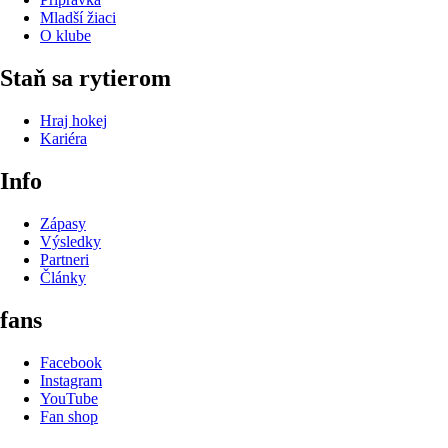
Mladší žiaci
O klube
Staň sa rytierom
Hraj hokej
Kariéra
Info
Zápasy
Výsledky
Partneri
Články
fans
Facebook
Instagram
YouTube
Fan shop