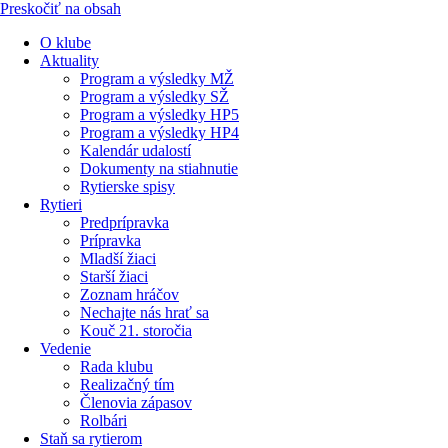
Preskočiť na obsah
O klube
Aktuality
Program a výsledky MŽ
Program a výsledky SŽ
Program a výsledky HP5
Program a výsledky HP4
Kalendár udalostí
Dokumenty na stiahnutie
Rytierske spisy
Rytieri
Predprípravka
Prípravka
Mladší žiaci
Starší žiaci
Zoznam hráčov
Nechajte nás hrať sa
Kouč 21. storočia
Vedenie
Rada klubu
Realizačný tím
Členovia zápasov
Rolbári
Staň sa rytierom