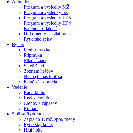
Aktuality
Program a výsledky MŽ
Program a výsledky SŽ
Program a výsledky HP5
Program a výsledky HP4
Kalendár udalostí
Dokumenty na stiahnutie
Rytierske spisy
Rytieri
Predprípravka
Prípravka
Mladší žiaci
Starší žiaci
Zoznam hráčov
Nechajte nás hrať sa
Kouč 21. storočia
Vedenie
Rada klubu
Realizačný tím
Členovia zápasov
Rolbári
Staň sa Rytierom
Zápis do 1. roč. špor. triedy
Rytiersky kemp
Hraj hokej