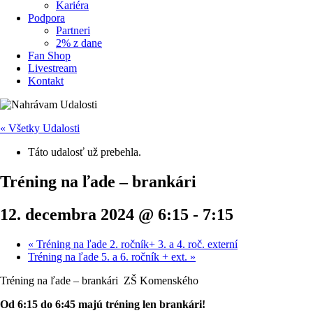
Kariéra
Podpora
Partneri
2% z dane
Fan Shop
Livestream
Kontakt
« Všetky Udalosti
Táto udalosť už prebehla.
Tréning na ľade – brankári
12. decembra 2024 @ 6:15
-
7:15
«
Tréning na ľade 2. ročník+ 3. a 4. roč. externí
Tréning na ľade 5. a 6. ročník + ext.
»
Tréning na ľade – brankári ZŠ Komenského
Od 6:15 do 6:45 majú tréning len brankári!