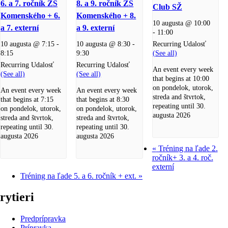
6. a 7. ročník ZŠ
8. a 9. ročník ZŠ
Club SŽ
Komenského + 6.
Komenského + 8.
10 augusta @ 10:00
a 7. externí
a 9. externí
-
11:00
Recurring Udalosť
10 augusta @ 7:15
-
10 augusta @ 8:30
-
(See all)
8:15
9:30
Recurring Udalosť
Recurring Udalosť
An event every week
(See all)
(See all)
that begins at 10:00
on pondelok, utorok,
An event every week
An event every week
streda and štvrtok,
that begins at 7:15
that begins at 8:30
repeating until 30.
on pondelok, utorok,
on pondelok, utorok,
augusta 2026
streda and štvrtok,
streda and štvrtok,
repeating until 30.
repeating until 30.
augusta 2026
augusta 2026
«
Tréning na ľade 2.
ročník+ 3. a 4. roč.
externí
Tréning na ľade 5. a 6. ročník + ext.
»
rytieri
Predprípravka
Prípravka