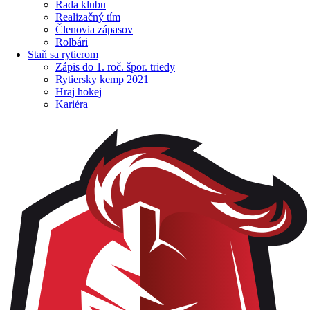
Rada klubu
Realizačný tím
Členovia zápasov
Rolbári
Staň sa rytierom
Zápis do 1. roč. špor. triedy
Rytiersky kemp 2021
Hraj hokej
Kariéra