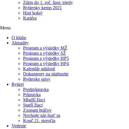
Zápis do 1. roč. špor. triedy
Rytiersky kemp 2021
Hraj hokej
Kariéra
Menu
O klube
Aktuality
Program a výsledky MŽ
Program a výsledky SŽ
Program a výsledky HP5
Program a výsledky HP4
Kalendár udalostí
Dokumenty na stiahnutie
Rytierske spisy
Rytieri
Predprípravka
Prípravka
Mladší žiaci
Starší žiaci
Zoznam hráčov
Nechajte nás hrať sa
Kouč 21. storočia
Vedenie