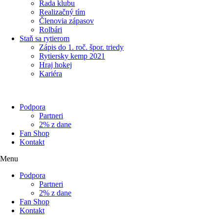
Rada klubu
Realizačný tím
Členovia zápasov
Rolbári
Staň sa rytierom
Zápis do 1. roč. špor. triedy
Rytiersky kemp 2021
Hraj hokej
Kariéra
Podpora
Partneri
2% z dane
Fan Shop
Kontakt
Menu
Podpora
Partneri
2% z dane
Fan Shop
Kontakt