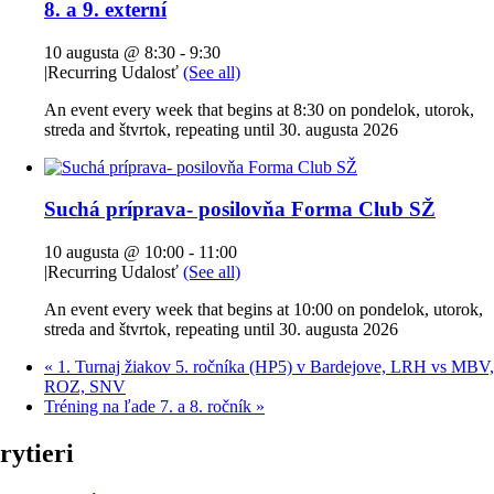
8. a 9. externí
10 augusta @ 8:30
-
9:30
|
Recurring Udalosť
(See all)
An event every week that begins at 8:30 on pondelok, utorok,
streda and štvrtok, repeating until 30. augusta 2026
Suchá príprava- posilovňa Forma Club SŽ
10 augusta @ 10:00
-
11:00
|
Recurring Udalosť
(See all)
An event every week that begins at 10:00 on pondelok, utorok,
streda and štvrtok, repeating until 30. augusta 2026
«
1. Turnaj žiakov 5. ročníka (HP5) v Bardejove, LRH vs MBV,
ROZ, SNV
Tréning na ľade 7. a 8. ročník
»
rytieri