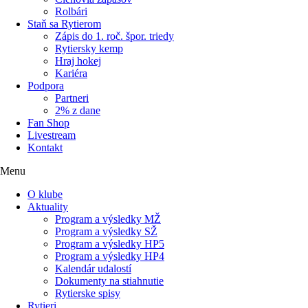
Rolbári
Staň sa Rytierom
Zápis do 1. roč. špor. triedy
Rytiersky kemp
Hraj hokej
Kariéra
Podpora
Partneri
2% z dane
Fan Shop
Livestream
Kontakt
Menu
O klube
Aktuality
Program a výsledky MŽ
Program a výsledky SŽ
Program a výsledky HP5
Program a výsledky HP4
Kalendár udalostí
Dokumenty na stiahnutie
Rytierske spisy
Rytieri