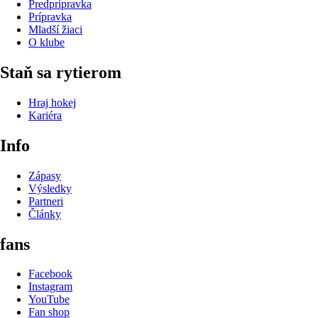
Predprípravka
Prípravka
Mladší žiaci
O klube
Staň sa rytierom
Hraj hokej
Kariéra
Info
Zápasy
Výsledky
Partneri
Články
fans
Facebook
Instagram
YouTube
Fan shop