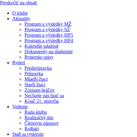
Preskočiť na obsah
O klube
Aktuality
Program a výsledky MŽ
Program a výsledky SŽ
Program a výsledky HP5
Program a výsledky HP4
Kalendár udalostí
Dokumenty na stiahnutie
Rytierske spisy
Rytieri
Predprípravka
Prípravka
Mladší žiaci
Starší žiaci
Zoznam hráčov
Nechajte nás hrať sa
Kouč 21. storočia
Vedenie
Rada klubu
Realizačný tím
Členovia zápasov
Rolbári
Staň sa rytierom