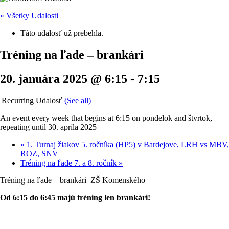
« Všetky Udalosti
Táto udalosť už prebehla.
Tréning na ľade – brankári
20. januára 2025 @ 6:15
-
7:15
|
Recurring Udalosť
(See all)
An event every week that begins at 6:15 on pondelok and štvrtok,
repeating until 30. apríla 2025
«
1. Turnaj žiakov 5. ročníka (HP5) v Bardejove, LRH vs MBV,
ROZ, SNV
Tréning na ľade 7. a 8. ročník
»
Tréning na ľade – brankári ZŠ Komenského
Od 6:15 do 6:45 majú tréning len brankári!