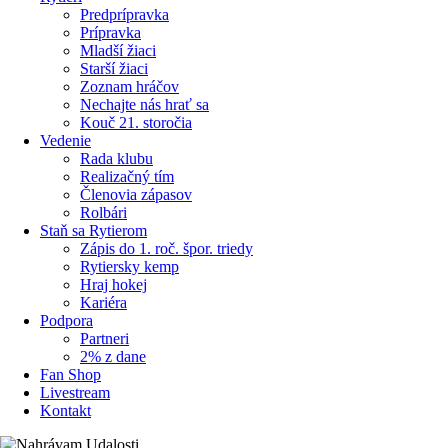
Predprípravka
Prípravka
Mladší žiaci
Starší žiaci
Zoznam hráčov
Nechajte nás hrať sa
Kouč 21. storočia
Vedenie
Rada klubu
Realizačný tím
Členovia zápasov
Rolbári
Staň sa Rytierom
Zápis do 1. roč. špor. triedy
Rytiersky kemp
Hraj hokej
Kariéra
Podpora
Partneri
2% z dane
Fan Shop
Livestream
Kontakt