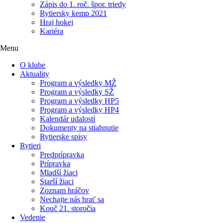
Zápis do 1. roč. špor. triedy
Rytiersky kemp 2021
Hraj hokej
Kariéra
Menu
O klube
Aktuality
Program a výsledky MŽ
Program a výsledky SŽ
Program a výsledky HP5
Program a výsledky HP4
Kalendár udalostí
Dokumenty na stiahnutie
Rytierske spisy
Rytieri
Predprípravka
Prípravka
Mladší žiaci
Starší žiaci
Zoznam hráčov
Nechajte nás hrať sa
Kouč 21. storočia
Vedenie