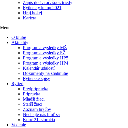
Zápis do 1. roč. špor. triedy
Rytiersky kemp 2021
Hraj hokej
Kariéra
Menu
O klube
Aktuality
Program a výsledky MŽ
Program a výsledky SŽ
Program a výsledky HP5
Program a výsledky HP4
Kalendár udalostí
Dokumenty na stiahnutie
Rytierske spisy
Rytieri
Predprípravka
Prípravka
Mladší žiaci
Starší žiaci
Zoznam hráčov
Nechajte nás hrať sa
Kouč 21. storočia
Vedenie