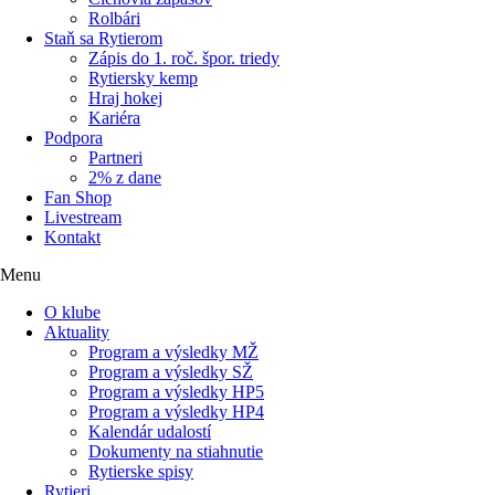
Rolbári
Staň sa Rytierom
Zápis do 1. roč. špor. triedy
Rytiersky kemp
Hraj hokej
Kariéra
Podpora
Partneri
2% z dane
Fan Shop
Livestream
Kontakt
Menu
O klube
Aktuality
Program a výsledky MŽ
Program a výsledky SŽ
Program a výsledky HP5
Program a výsledky HP4
Kalendár udalostí
Dokumenty na stiahnutie
Rytierske spisy
Rytieri