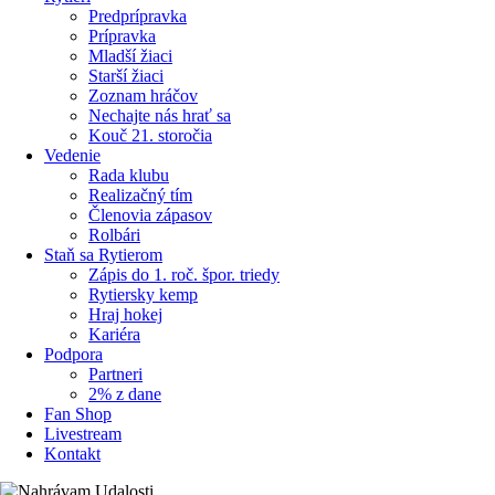
Predprípravka
Prípravka
Mladší žiaci
Starší žiaci
Zoznam hráčov
Nechajte nás hrať sa
Kouč 21. storočia
Vedenie
Rada klubu
Realizačný tím
Členovia zápasov
Rolbári
Staň sa Rytierom
Zápis do 1. roč. špor. triedy
Rytiersky kemp
Hraj hokej
Kariéra
Podpora
Partneri
2% z dane
Fan Shop
Livestream
Kontakt