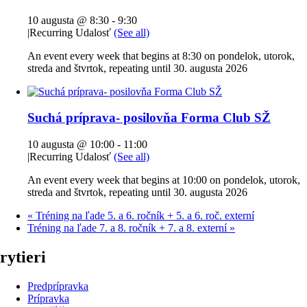
10 augusta @ 8:30
-
9:30
|
Recurring Udalosť
(See all)
An event every week that begins at 8:30 on pondelok, utorok,
streda and štvrtok, repeating until 30. augusta 2026
Suchá príprava- posilovňa Forma Club SŽ
10 augusta @ 10:00
-
11:00
|
Recurring Udalosť
(See all)
An event every week that begins at 10:00 on pondelok, utorok,
streda and štvrtok, repeating until 30. augusta 2026
«
Tréning na ľade 5. a 6. ročník + 5. a 6. roč. externí
Tréning na ľade 7. a 8. ročník + 7. a 8. externí
»
rytieri
Predprípravka
Prípravka