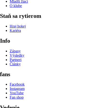
Mladší žiaci
O klube
Staň sa rytierom
Hraj hokej
Kariéra
Info
Zápasy
Výsledky
Partneri
Články
fans
Facebook
Instagram
YouTube
Fan shop
Vedenie