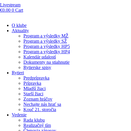
Livestream
€
0.00
0
Cart
O klube
Aktuality
Program a výsledky MŽ
Program a výsledky SŽ
Program a výsledky HP5
Program a výsledky HP4
Kalendár udalostí
Dokumenty na stiahnutie
Rytierske spisy
Rytieri
Predprípravka
Prípravka
Mladší žiaci
Starší žiaci
Zoznam hráčov
Nechajte nás hrať sa
Kouč 21. storočia
Vedenie
Rada klubu
Realizačný tím
Členovia zápasov