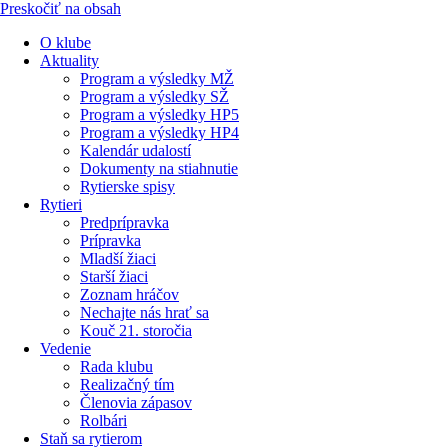
Preskočiť na obsah
O klube
Aktuality
Program a výsledky MŽ
Program a výsledky SŽ
Program a výsledky HP5
Program a výsledky HP4
Kalendár udalostí
Dokumenty na stiahnutie
Rytierske spisy
Rytieri
Predprípravka
Prípravka
Mladší žiaci
Starší žiaci
Zoznam hráčov
Nechajte nás hrať sa
Kouč 21. storočia
Vedenie
Rada klubu
Realizačný tím
Členovia zápasov
Rolbári
Staň sa rytierom