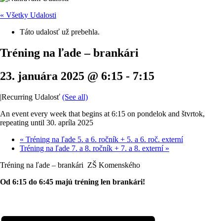
« Všetky Udalosti
Táto udalosť už prebehla.
Tréning na ľade – brankári
23. januára 2025 @ 6:15
-
7:15
|
Recurring Udalosť
(See all)
An event every week that begins at 6:15 on pondelok and štvrtok,
repeating until 30. apríla 2025
«
Tréning na ľade 5. a 6. ročník + 5. a 6. roč. externí
Tréning na ľade 7. a 8. ročník + 7. a 8. externí
»
Tréning na ľade – brankári ZŠ Komenského
Od 6:15 do 6:45 majú tréning len brankári!