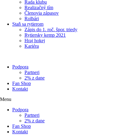
Rada klubu
Realizačný tím
Členovia zápasov
Rolbári
Staň sa rytierom
Zápis do 1. roč. špor. triedy
Rytiersky kemp 2021
Hraj hokej
Kariéra
Podpora
Partneri
2% z dane
Fan Shop
Kontakt
Menu
Podpora
Partneri
2% z dane
Fan Shop
Kontakt