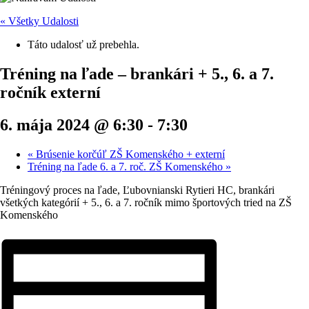
« Všetky Udalosti
Táto udalosť už prebehla.
Tréning na ľade – brankári + 5., 6. a 7.
ročník externí
6. mája 2024 @ 6:30
-
7:30
«
Brúsenie korčúľ ZŠ Komenského + externí
Tréning na ľade 6. a 7. roč. ZŠ Komenského
»
Tréningový proces na ľade, Ľubovnianski Rytieri HC, brankári
všetkých kategórií + 5., 6. a 7. ročník mimo športových tried na ZŠ
Komenského