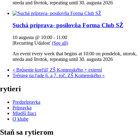
streda and štvrtok, repeating until 30. augusta 2026
Suchá príprava- posilovňa Forma Club SŽ
10 augusta @ 10:00
-
11:00
|
Recurring Udalosť
(See all)
An event every week that begins at 10:00 on pondelok, utorok,
streda and štvrtok, repeating until 30. augusta 2026
«
Brúsenie korčúľ ZŠ Komenského + externí
Tréning na ľade 6. a 7. roč. ZŠ Komenského
»
rytieri
Predprípravka
Prípravka
Mladší žiaci
O klube
Staň sa rytierom