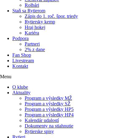
Rolbári
Staň sa Rytierom
Zápis do 1. roč. špor. triedy
Rytiersky kemp
Hraj hokej
Kariéra
Podpora
Partneri
2% z dane
Fan Shop
Livestream
Kontakt
Menu
O klube
Aktuality
Program a výsledky MŽ
Program a výsledky SŽ
Program a výsledky HP5
Program a výsledky HP4
Kalendár udalostí
Dokumenty na stiahnutie
Rytierske spisy
Rytieri