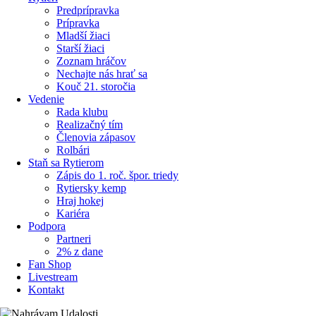
Predprípravka
Prípravka
Mladší žiaci
Starší žiaci
Zoznam hráčov
Nechajte nás hrať sa
Kouč 21. storočia
Vedenie
Rada klubu
Realizačný tím
Členovia zápasov
Rolbári
Staň sa Rytierom
Zápis do 1. roč. špor. triedy
Rytiersky kemp
Hraj hokej
Kariéra
Podpora
Partneri
2% z dane
Fan Shop
Livestream
Kontakt