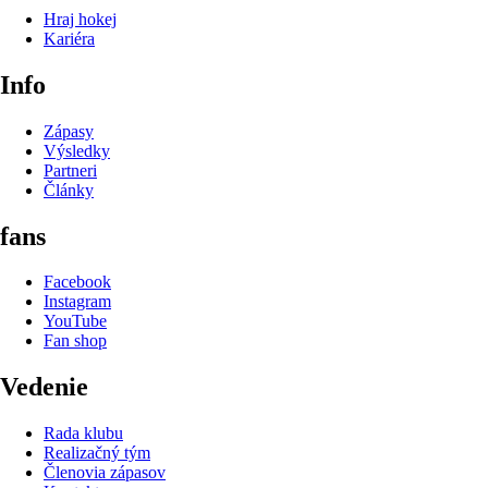
Hraj hokej
Kariéra
Info
Zápasy
Výsledky
Partneri
Články
fans
Facebook
Instagram
YouTube
Fan shop
Vedenie
Rada klubu
Realizačný tým
Členovia zápasov