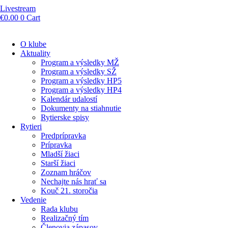
Livestream
€
0.00
0
Cart
O klube
Aktuality
Program a výsledky MŽ
Program a výsledky SŽ
Program a výsledky HP5
Program a výsledky HP4
Kalendár udalostí
Dokumenty na stiahnutie
Rytierske spisy
Rytieri
Predprípravka
Prípravka
Mladší žiaci
Starší žiaci
Zoznam hráčov
Nechajte nás hrať sa
Kouč 21. storočia
Vedenie
Rada klubu
Realizačný tím
Členovia zápasov