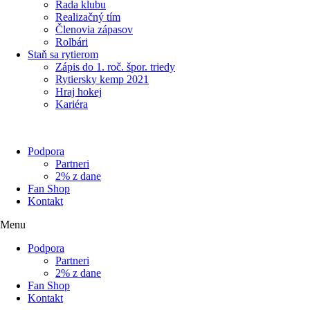
Rada klubu
Realizačný tím
Členovia zápasov
Rolbári
Staň sa rytierom
Zápis do 1. roč. špor. triedy
Rytiersky kemp 2021
Hraj hokej
Kariéra
Podpora
Partneri
2% z dane
Fan Shop
Kontakt
Menu
Podpora
Partneri
2% z dane
Fan Shop
Kontakt