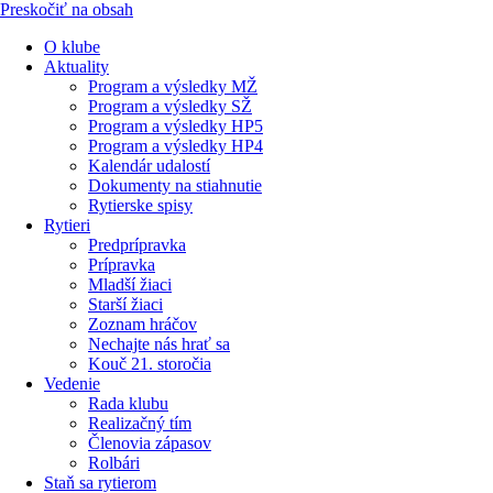
Preskočiť na obsah
O klube
Aktuality
Program a výsledky MŽ
Program a výsledky SŽ
Program a výsledky HP5
Program a výsledky HP4
Kalendár udalostí
Dokumenty na stiahnutie
Rytierske spisy
Rytieri
Predprípravka
Prípravka
Mladší žiaci
Starší žiaci
Zoznam hráčov
Nechajte nás hrať sa
Kouč 21. storočia
Vedenie
Rada klubu
Realizačný tím
Členovia zápasov
Rolbári
Staň sa rytierom