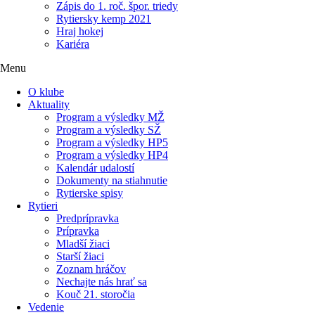
Zápis do 1. roč. špor. triedy
Rytiersky kemp 2021
Hraj hokej
Kariéra
Menu
O klube
Aktuality
Program a výsledky MŽ
Program a výsledky SŽ
Program a výsledky HP5
Program a výsledky HP4
Kalendár udalostí
Dokumenty na stiahnutie
Rytierske spisy
Rytieri
Predprípravka
Prípravka
Mladší žiaci
Starší žiaci
Zoznam hráčov
Nechajte nás hrať sa
Kouč 21. storočia
Vedenie