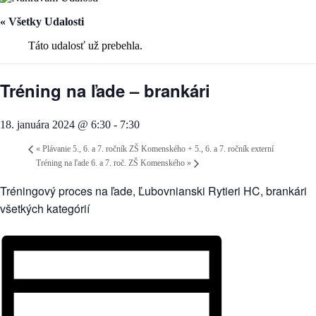
« Všetky Udalosti
Táto udalosť už prebehla.
Tréning na ľade – brankári
18. januára 2024 @ 6:30
-
7:30
«
Plávanie 5., 6. a 7. ročník ZŠ Komenského + 5., 6. a 7. ročník externí
Tréning na ľade 6. a 7. roč. ZŠ Komenského
»
Tréningový proces na ľade, Ľubovnianski Rytieri HC, brankári
všetkých kategórií