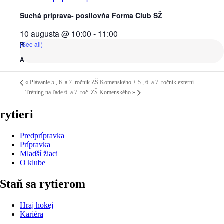
Suchá príprava- posilovňa Forma Club SŽ
10 augusta @ 10:00
-
11:00
(See all)
«
Plávanie 5., 6. a 7. ročník ZŠ Komenského + 5., 6. a 7. ročník externí
Tréning na ľade 6. a 7. roč. ZŠ Komenského
»
rytieri
Predprípravka
Prípravka
Mladší žiaci
O klube
Staň sa rytierom
Hraj hokej
Kariéra