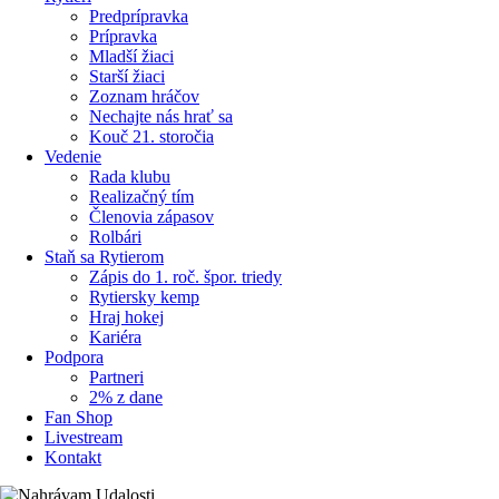
Predprípravka
Prípravka
Mladší žiaci
Starší žiaci
Zoznam hráčov
Nechajte nás hrať sa
Kouč 21. storočia
Vedenie
Rada klubu
Realizačný tím
Členovia zápasov
Rolbári
Staň sa Rytierom
Zápis do 1. roč. špor. triedy
Rytiersky kemp
Hraj hokej
Kariéra
Podpora
Partneri
2% z dane
Fan Shop
Livestream
Kontakt