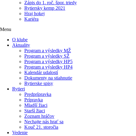
Zápis do 1. roč. špor. triedy
Rytiersky kemp 2021
Hraj hokej
Kariéra
Menu
O klube
Aktuality
Program a výsledky MŽ
Program a výsledky SŽ
Program a výsledky HP5
Program a výsledky HP4
Kalendár udalostí
Dokumenty na stiahnutie
Rytierske spisy
Rytieri
Predprípravka
Prípravka
Mladší žiaci
Starší žiaci
Zoznam hráčov
Nechajte nás hrať sa
Kouč 21. storočia
Vedenie