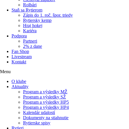
Rolbári
Staň sa Rytierom
Zápis do 1. roč. špor. triedy
Rytiersky kemp
Hraj hokej
Kariéra
Podpora
Partneri
2% z dane
Fan Shop
Livestream
Kontakt
Menu
O klube
Aktuality
Program a výsledky MŽ
Program a výsledky SŽ
Program a výsledky HP5
Program a výsledky HP4
Kalendár udalostí
Dokumenty na stiahnutie
Rytierske spisy
Rytieri