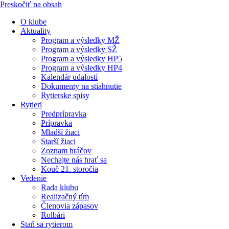
Preskočiť na obsah
O klube
Aktuality
Program a výsledky MŽ
Program a výsledky SŽ
Program a výsledky HP5
Program a výsledky HP4
Kalendár udalostí
Dokumenty na stiahnutie
Rytierske spisy
Rytieri
Predprípravka
Prípravka
Mladší žiaci
Starší žiaci
Zoznam hráčov
Nechajte nás hrať sa
Kouč 21. storočia
Vedenie
Rada klubu
Realizačný tím
Členovia zápasov
Rolbári
Staň sa rytierom