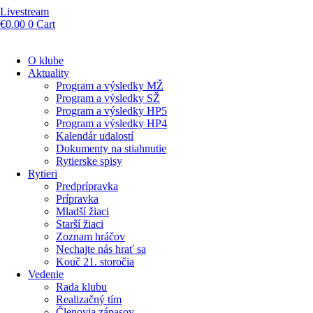
Livestream
€
0.00
0
Cart
O klube
Aktuality
Program a výsledky MŽ
Program a výsledky SŽ
Program a výsledky HP5
Program a výsledky HP4
Kalendár udalostí
Dokumenty na stiahnutie
Rytierske spisy
Rytieri
Predprípravka
Prípravka
Mladší žiaci
Starší žiaci
Zoznam hráčov
Nechajte nás hrať sa
Kouč 21. storočia
Vedenie
Rada klubu
Realizačný tím
Členovia zápasov