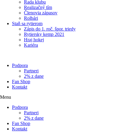
Rada klubu
Realizačný tím
Členovia zápasov
Rolbári
Staň sa rytierom
Zápis do 1. roč. špor. triedy
Rytiersky kemp 2021
Hraj hokej
Kariéra
Podpora
Partneri
2% z dane
Fan Shop
Kontakt
Menu
Podpora
Partneri
2% z dane
Fan Shop
Kontakt