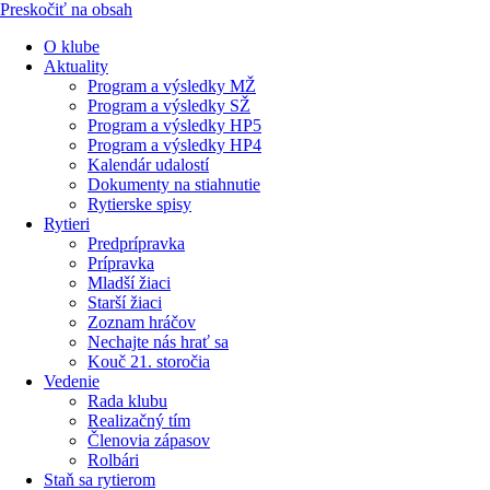
Preskočiť na obsah
O klube
Aktuality
Program a výsledky MŽ
Program a výsledky SŽ
Program a výsledky HP5
Program a výsledky HP4
Kalendár udalostí
Dokumenty na stiahnutie
Rytierske spisy
Rytieri
Predprípravka
Prípravka
Mladší žiaci
Starší žiaci
Zoznam hráčov
Nechajte nás hrať sa
Kouč 21. storočia
Vedenie
Rada klubu
Realizačný tím
Členovia zápasov
Rolbári
Staň sa rytierom