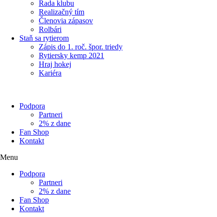
Rada klubu
Realizačný tím
Členovia zápasov
Rolbári
Staň sa rytierom
Zápis do 1. roč. špor. triedy
Rytiersky kemp 2021
Hraj hokej
Kariéra
Podpora
Partneri
2% z dane
Fan Shop
Kontakt
Menu
Podpora
Partneri
2% z dane
Fan Shop
Kontakt