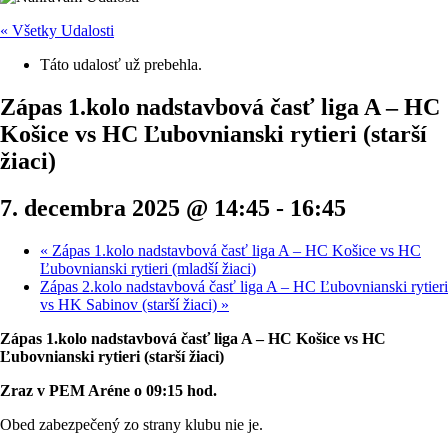
« Všetky Udalosti
Táto udalosť už prebehla.
Zápas 1.kolo nadstavbová časť liga A – HC
Košice vs HC Ľubovnianski rytieri (starší
žiaci)
7. decembra 2025 @ 14:45
-
16:45
«
Zápas 1.kolo nadstavbová časť liga A – HC Košice vs HC
Ľubovnianski rytieri (mladší žiaci)
Zápas 2.kolo nadstavbová časť liga A – HC Ľubovnianski rytieri
vs HK Sabinov (starší žiaci)
»
Zápas 1.kolo nadstavbová časť liga A – HC Košice vs HC
Ľubovnianski rytieri (starší žiaci)
Zraz v PEM Aréne o 09:15 hod.
Obed zabezpečený zo strany klubu nie je.