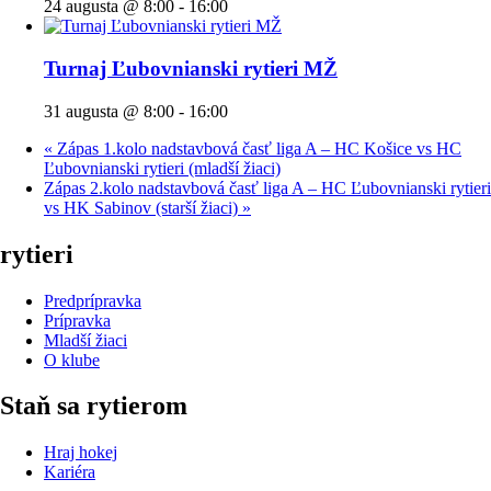
24 augusta @ 8:00
-
16:00
Turnaj Ľubovnianski rytieri MŽ
31 augusta @ 8:00
-
16:00
«
Zápas 1.kolo nadstavbová časť liga A – HC Košice vs HC
Ľubovnianski rytieri (mladší žiaci)
Zápas 2.kolo nadstavbová časť liga A – HC Ľubovnianski rytieri
vs HK Sabinov (starší žiaci)
»
rytieri
Predprípravka
Prípravka
Mladší žiaci
O klube
Staň sa rytierom
Hraj hokej
Kariéra