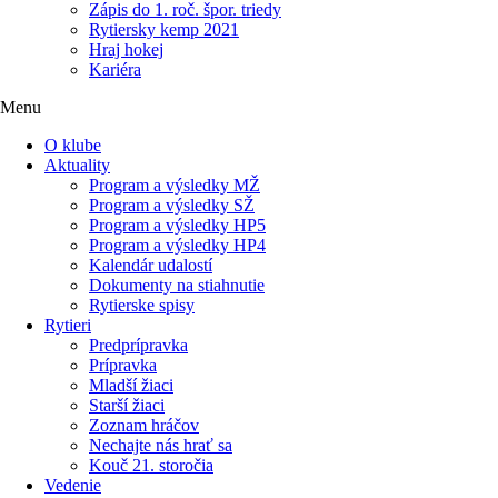
Zápis do 1. roč. špor. triedy
Rytiersky kemp 2021
Hraj hokej
Kariéra
Menu
O klube
Aktuality
Program a výsledky MŽ
Program a výsledky SŽ
Program a výsledky HP5
Program a výsledky HP4
Kalendár udalostí
Dokumenty na stiahnutie
Rytierske spisy
Rytieri
Predprípravka
Prípravka
Mladší žiaci
Starší žiaci
Zoznam hráčov
Nechajte nás hrať sa
Kouč 21. storočia
Vedenie