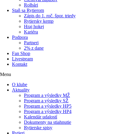
Rolbári
Staň sa Rytierom
Zápis do 1. roč. špor. triedy
Rytiersky kemp
Hraj hokej
Kariéra
Podpora
Partneri
2% z dane
Fan Shop
Livestream
Kontakt
Menu
O klube
Aktuality
Program a výsledky MŽ
Program a výsledky SŽ
Program a výsledky HP5
Program a výsledky HP4
Kalendár udalostí
Dokumenty na stiahnutie
Rytierske spisy
Rytieri