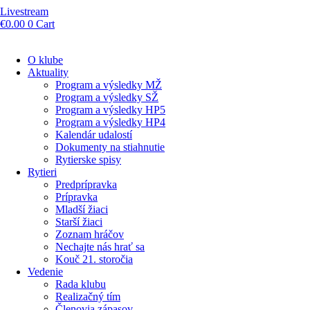
Livestream
€
0.00
0
Cart
O klube
Aktuality
Program a výsledky MŽ
Program a výsledky SŽ
Program a výsledky HP5
Program a výsledky HP4
Kalendár udalostí
Dokumenty na stiahnutie
Rytierske spisy
Rytieri
Predprípravka
Prípravka
Mladší žiaci
Starší žiaci
Zoznam hráčov
Nechajte nás hrať sa
Kouč 21. storočia
Vedenie
Rada klubu
Realizačný tím
Členovia zápasov