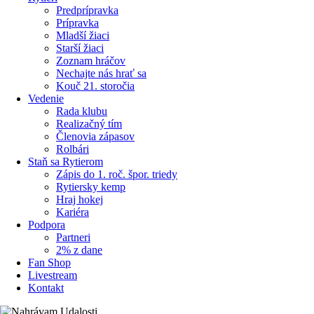
Predprípravka
Prípravka
Mladší žiaci
Starší žiaci
Zoznam hráčov
Nechajte nás hrať sa
Kouč 21. storočia
Vedenie
Rada klubu
Realizačný tím
Členovia zápasov
Rolbári
Staň sa Rytierom
Zápis do 1. roč. špor. triedy
Rytiersky kemp
Hraj hokej
Kariéra
Podpora
Partneri
2% z dane
Fan Shop
Livestream
Kontakt