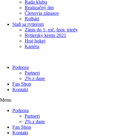
Rada klubu
Realizačný tím
Členovia zápasov
Rolbári
Staň sa rytierom
Zápis do 1. roč. špor. triedy
Rytiersky kemp 2021
Hraj hokej
Kariéra
Podpora
Partneri
2% z dane
Fan Shop
Kontakt
Menu
Podpora
Partneri
2% z dane
Fan Shop
Kontakt