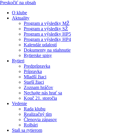
Preskočiť na obsah
O klube
Aktuality
Program a výsledky MŽ
Program a výsledky SŽ
Program a výsledky HP5
Program a výsledky HP4
Kalendár udalostí
Dokumenty na stiahnutie
Rytierske spisy
Rytieri
Predprípravka
Prípravka
Mladší žiaci
Starší žiaci
Zoznam hráčov
Nechajte nás hrať sa
Kouč 21. storočia
Vedenie
Rada klubu
Realizačný tím
Členovia zápasov
Rolbári
Staň sa rytierom