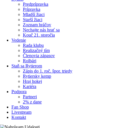
Predprípravka
Prípravka
Mladší žiaci
Starší žiaci
Zoznam hráčov
Nechajte nás hrať sa
Kouč 21. storočia
Vedenie
Rada klubu
Realizačný tím
Členovia zápasov
Rolbári
Staň sa Rytierom
Zápis do 1. roč. špor. triedy
Rytiersky kemp
Hraj hokej
Kariéra
Podpora
Partneri
2% z dane
Fan Shop
Livestream
Kontakt