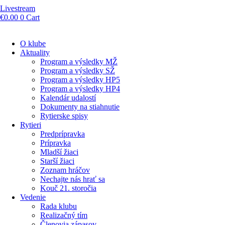
Livestream
€
0.00
0
Cart
O klube
Aktuality
Program a výsledky MŽ
Program a výsledky SŽ
Program a výsledky HP5
Program a výsledky HP4
Kalendár udalostí
Dokumenty na stiahnutie
Rytierske spisy
Rytieri
Predprípravka
Prípravka
Mladší žiaci
Starší žiaci
Zoznam hráčov
Nechajte nás hrať sa
Kouč 21. storočia
Vedenie
Rada klubu
Realizačný tím
Členovia zápasov