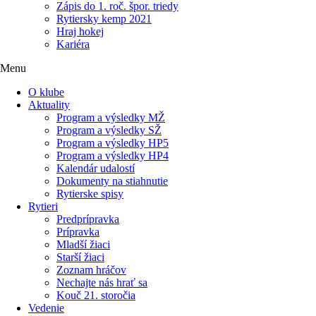
Zápis do 1. roč. špor. triedy
Rytiersky kemp 2021
Hraj hokej
Kariéra
Menu
O klube
Aktuality
Program a výsledky MŽ
Program a výsledky SŽ
Program a výsledky HP5
Program a výsledky HP4
Kalendár udalostí
Dokumenty na stiahnutie
Rytierske spisy
Rytieri
Predprípravka
Prípravka
Mladší žiaci
Starší žiaci
Zoznam hráčov
Nechajte nás hrať sa
Kouč 21. storočia
Vedenie