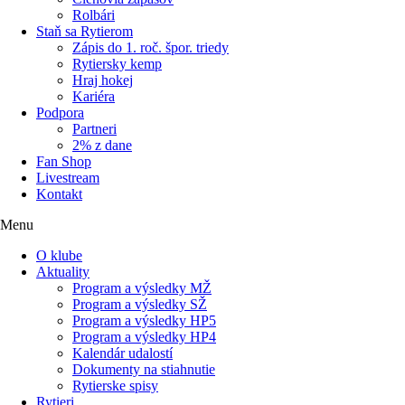
Rolbári
Staň sa Rytierom
Zápis do 1. roč. špor. triedy
Rytiersky kemp
Hraj hokej
Kariéra
Podpora
Partneri
2% z dane
Fan Shop
Livestream
Kontakt
Menu
O klube
Aktuality
Program a výsledky MŽ
Program a výsledky SŽ
Program a výsledky HP5
Program a výsledky HP4
Kalendár udalostí
Dokumenty na stiahnutie
Rytierske spisy
Rytieri