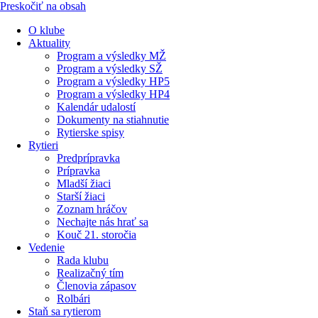
Preskočiť na obsah
O klube
Aktuality
Program a výsledky MŽ
Program a výsledky SŽ
Program a výsledky HP5
Program a výsledky HP4
Kalendár udalostí
Dokumenty na stiahnutie
Rytierske spisy
Rytieri
Predprípravka
Prípravka
Mladší žiaci
Starší žiaci
Zoznam hráčov
Nechajte nás hrať sa
Kouč 21. storočia
Vedenie
Rada klubu
Realizačný tím
Členovia zápasov
Rolbári
Staň sa rytierom