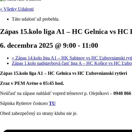
« Všetky Udalosti
Táto udalosť už prebehla.
Zápas 15.kolo liga A1 – HC Gelnica vs HC 
6. decembra 2025 @ 9:00
-
11:00
«
Zápas 14.kolo liga A1 – HK Sabinov vs HC Ľubovnianski rytier
Zápas 1.kolo nadstavbová časť liga A – HC Košice vs HC Ľubovn
Zápas 15.kolo liga A1 – HC Gelnica vs HC Ľubovnianski rytieri
Zraz v PEM Aréne o 05:45 hod.
Neúčasť na zápase nahlásiť vopred trénerovi p. Olejníkovi –
0948 866
Súpiska Rytierov čoskoro
TU
Obed zabezpečený zo strany klubu nie je.