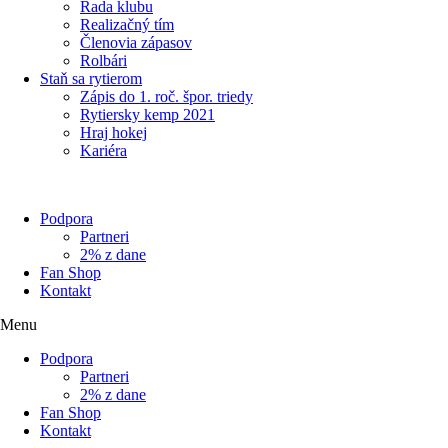
Rada klubu
Realizačný tím
Členovia zápasov
Rolbári
Staň sa rytierom
Zápis do 1. roč. špor. triedy
Rytiersky kemp 2021
Hraj hokej
Kariéra
Podpora
Partneri
2% z dane
Fan Shop
Kontakt
Menu
Podpora
Partneri
2% z dane
Fan Shop
Kontakt