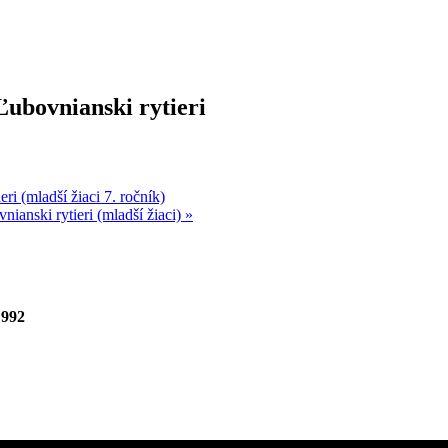
Ľubovnianski rytieri
i (mladší žiaci 7. ročník)
ianski rytieri (mladší žiaci)
»
 992