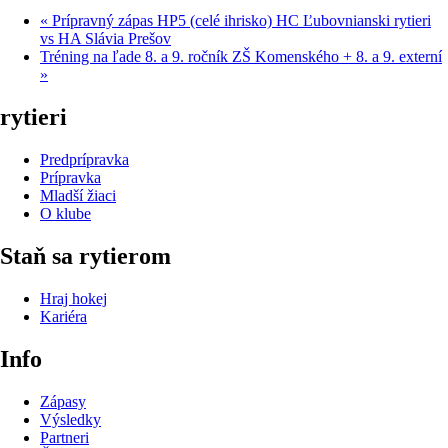
«
Prípravný zápas HP5 (celé ihrisko) HC Ľubovnianski rytieri
vs HA Slávia Prešov
Tréning na ľade 8. a 9. ročník ZŠ Komenského + 8. a 9. externí
»
rytieri
Predprípravka
Prípravka
Mladší žiaci
O klube
Staň sa rytierom
Hraj hokej
Kariéra
Info
Zápasy
Výsledky
Partneri