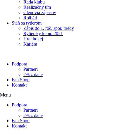
Rada klubu
Realizačný tím
Členovia zápasov
Rolbári
Staň sa rytierom
Zápis do 1. roč. špor. triedy
Rytiersky kemp 2021
Hraj hokej
Kariéra
Podpora
Partneri
2% z dane
Fan Shop
Kontakt
Menu
Podpora
Partneri
2% z dane
Fan Shop
Kontakt