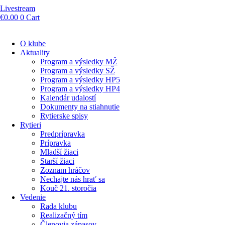
Livestream
€
0.00
0
Cart
O klube
Aktuality
Program a výsledky MŽ
Program a výsledky SŽ
Program a výsledky HP5
Program a výsledky HP4
Kalendár udalostí
Dokumenty na stiahnutie
Rytierske spisy
Rytieri
Predprípravka
Prípravka
Mladší žiaci
Starší žiaci
Zoznam hráčov
Nechajte nás hrať sa
Kouč 21. storočia
Vedenie
Rada klubu
Realizačný tím
Členovia zápasov