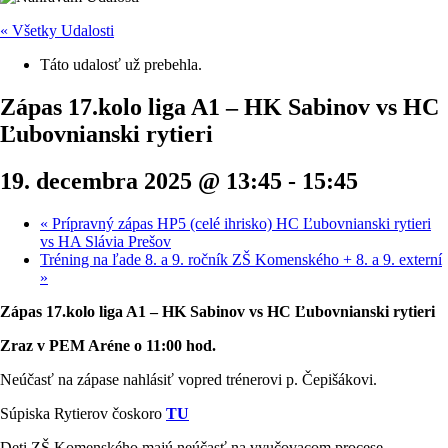
« Všetky Udalosti
Táto udalosť už prebehla.
Zápas 17.kolo liga A1 – HK Sabinov vs HC
Ľubovnianski rytieri
19. decembra 2025 @ 13:45
-
15:45
«
Prípravný zápas HP5 (celé ihrisko) HC Ľubovnianski rytieri
vs HA Slávia Prešov
Tréning na ľade 8. a 9. ročník ZŠ Komenského + 8. a 9. externí
»
Zápas 17.kolo liga A1 – HK Sabinov vs HC Ľubovnianski rytieri
Zraz v PEM Aréne o 11:00 hod.
Neúčasť na zápase nahlásiť vopred trénerovi p. Čepišákovi.
Súpiska Rytierov čoskoro
TU
Deti ZŠ Komenského majú neúčasť na vyučovacom procese