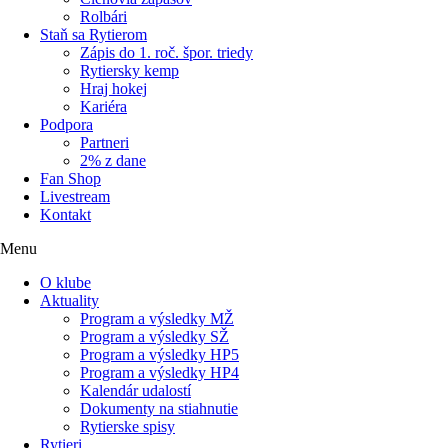
Rolbári
Staň sa Rytierom
Zápis do 1. roč. špor. triedy
Rytiersky kemp
Hraj hokej
Kariéra
Podpora
Partneri
2% z dane
Fan Shop
Livestream
Kontakt
Menu
O klube
Aktuality
Program a výsledky MŽ
Program a výsledky SŽ
Program a výsledky HP5
Program a výsledky HP4
Kalendár udalostí
Dokumenty na stiahnutie
Rytierske spisy
Rytieri