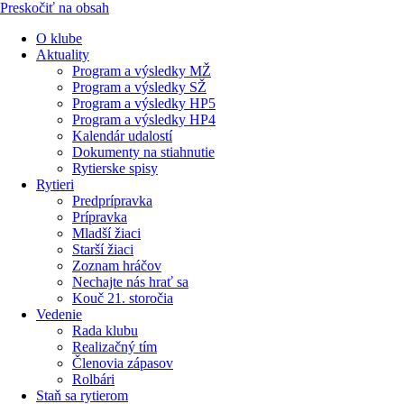
Preskočiť na obsah
O klube
Aktuality
Program a výsledky MŽ
Program a výsledky SŽ
Program a výsledky HP5
Program a výsledky HP4
Kalendár udalostí
Dokumenty na stiahnutie
Rytierske spisy
Rytieri
Predprípravka
Prípravka
Mladší žiaci
Starší žiaci
Zoznam hráčov
Nechajte nás hrať sa
Kouč 21. storočia
Vedenie
Rada klubu
Realizačný tím
Členovia zápasov
Rolbári
Staň sa rytierom