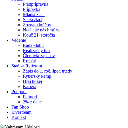
Predprípravka
Prípravka
Mladší žiaci
Starší žiaci
Zoznam hráčov
Nechajte nás hrať sa
Kouč 21. storočia
Vedenie
Rada klubu
Realizačný tím
Členovia zápasov
Rolbári
Staň sa Rytierom
Zápis do 1. roč. špor. triedy
Rytiersky kemp
Hraj hokej
Kariéra
Podpora
Partneri
2% z dane
Fan Shop
Livestream
Kontakt