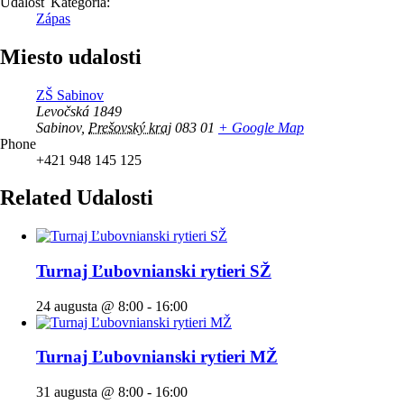
Udalosť Kategória:
Zápas
Miesto udalosti
ZŠ Sabinov
Levočská 1849
Sabinov
,
Prešovský kraj
083 01
+ Google Map
Phone
+421 948 145 125
Related Udalosti
Turnaj Ľubovnianski rytieri SŽ
24 augusta @ 8:00
-
16:00
Turnaj Ľubovnianski rytieri MŽ
31 augusta @ 8:00
-
16:00