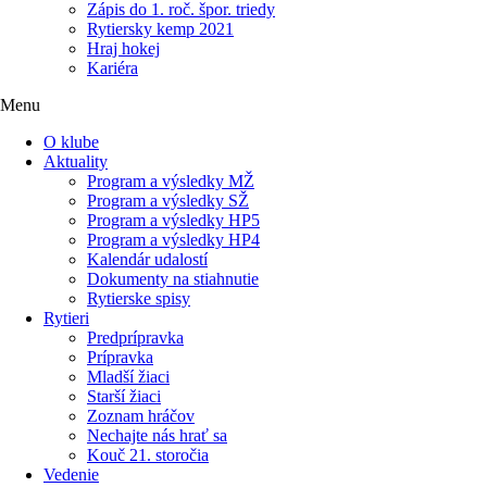
Zápis do 1. roč. špor. triedy
Rytiersky kemp 2021
Hraj hokej
Kariéra
Menu
O klube
Aktuality
Program a výsledky MŽ
Program a výsledky SŽ
Program a výsledky HP5
Program a výsledky HP4
Kalendár udalostí
Dokumenty na stiahnutie
Rytierske spisy
Rytieri
Predprípravka
Prípravka
Mladší žiaci
Starší žiaci
Zoznam hráčov
Nechajte nás hrať sa
Kouč 21. storočia
Vedenie